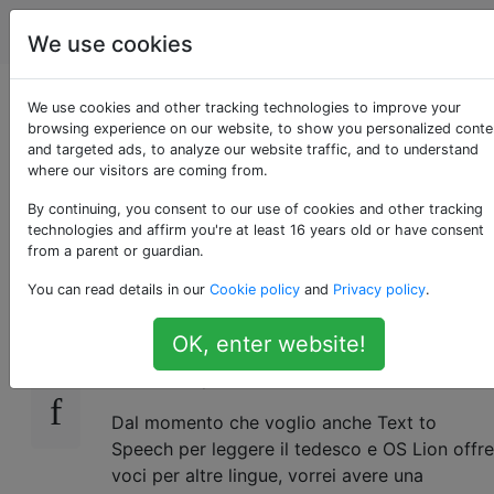
Apple
Tag
Account
We use cookies
Scorciatoie di sintesi
We use cookies and other tracking technologies to improve your
browsing experience on our website, to show you personalized conte
and targeted ads, to analyze our website traffic, and to understand
vocale con due
where our visitors are coming from.
lingue
By continuing, you consent to our use of cookies and other tracking
technologies and affirm you're at least 16 years old or have consent
from a parent or guardian.
You can read details in our
Cookie policy
and
Privacy policy
.
Uso molto la funzione di sintesi vocale di
13
Mac. In Impostazioni> Voce> Sintesi vocale
OK, enter website!
ho anche impostato una "Chiave" per un
accesso rapido.
Dal momento che voglio anche Text to
Speech per leggere il tedesco e OS Lion offre
voci per altre lingue, vorrei avere una