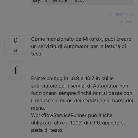
say 
-
v 
"$voice"
"$txt"
—
mklement0
fonte
Come menzionato da Mikofox, puoi creare
0
un servizio di Automator per la lettura di
testi:
Esiste un bug in 10.8 e 10.7 in cui le
scorciatoie per i servizi di Automator non
funzionano sempre finché non si passa con
il mouse sul menu dei servizi dalla barra dei
menu.
WorkflowServiceRunner può anche
utilizzare oltre il 100% di CPU quando si
parla di testo.