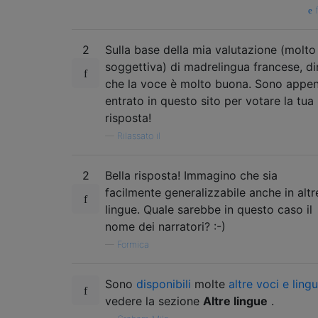
Nora                nb_NO    # Hei, jeg het
f
Paulina             es_MX    # Hola, me lla
Samantha            en_US    # Hello, my na
2
Sulla base della mia valutazione (molto
Sara                da_DK    # Hej, jeg hed
Satu                fi_FI    # Hei, minun n
soggettiva) di madrelingua francese, di
Serena              en_GB    # Hello, my na
che la voce è molto buona. Sono appe
Sin-ji              zh_HK    # 您好，我叫
entrato in questo sito per votare la tua
Tessa               en_ZA    # Hello, my na
risposta!
Thomas              fr_FR    # Bonjour, je 
—
Rilassato il
Ting-Ting           zh_CN    # 您好，我叫
Tom                 en_US    # Hello, my na
Veena               en_IN    # Hello, my na
2
Bella risposta! Immagino che sia
Victoria            en_US    # Isn't it nic
facilmente generalizzabile anche in altr
Xander              nl_NL    # Hallo, mijn 
lingue. Quale sarebbe in questo caso il
Yelda               tr_TR    # Merhaba, ben
nome dei narratori? :-)
Yuna                ko_KR    # 안녕하
Yuri                ru_RU    # Здравствуйте
—
Formica
Zosia               pl_PL    # Witaj. Mam n
Sono
disponibili
molte
altre voci e ling
vedere la sezione
Altre lingue
.