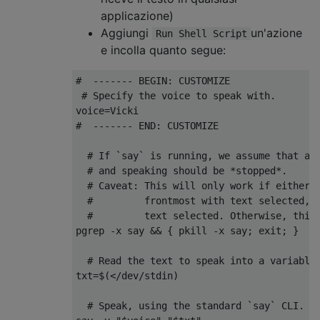
applicazione)
Aggiungi
un'azione
Run Shell Script
e incolla quanto segue:
#  ------- BEGIN: CUSTOMIZE
# Specify the voice to speak with.
voice
=
Vicki
#  ------- END: CUSTOMIZE
# If `say` is running, we assume that a 
# and speaking should be *stopped*.
# Caveat: This will only work if either 
#         frontmost with text selected, 
#         text selected. Otherwise, this
pgrep 
-
x say 
&&
{
 pkill 
-
x say
;
 exit
;
}
# Read the text to speak into a variable
txt
=
$
(</
dev
/
stdin
)
# Speak, using the standard `say` CLI.