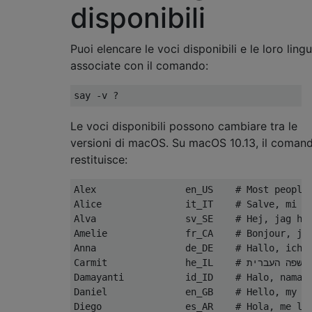
disponibili
Puoi elencare le voci disponibili e le loro ling
associate con il comando:
Le voci disponibili possono cambiare tra le
versioni di macOS. Su macOS 10.13, il coman
restituisce:
Alex                en_US    # Most people 
Alice               it_IT    # Salve, mi ch
Alva                sv_SE    # Hej, jag het
Amelie              fr_CA    # Bonjour, je 
Anna                de_DE    # Hallo, ich h
Carmit              he_IL    # שלום. קוראים לי כרמית, ואני קול בשפה העברית.

Damayanti           id_ID    # Halo, nama s
Daniel              en_GB    # Hello, my na
Diego               es_AR    # Hola, me lla