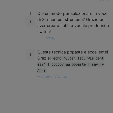
1
C'è un modo per selezionare la voce
di Siri nei tuoi strumenti? Grazie per
aver creato l'utilità vocale predefinita
switch!
—
SuperSpy,
Questa tecnica pbpaste è eccellente!
Grazie!
echo 'Guten Tag. Wie geht
es?' | pbcopy && pbpaste | say -v
Anna
—
Vladimir Vukanac,