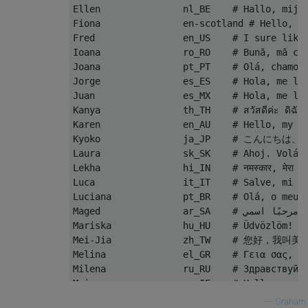
Ellen               nl_BE    # Hallo, mijn 
Fiona               en-scotland # Hello, my
Fred                en_US    # I sure like 
Ioana               ro_RO    # Bună, mă che
Joana               pt_PT    # Olá, chamo-m
Jorge               es_ES    # Hola, me lla
Juan                es_MX    # Hola, me lla
Kanya               th_TH    # สวัสดีค่ะ ดิฉันชื
Karen               en_AU    # Hello, my na
Kyoko               ja_JP    # こ
Laura               sk_SK    # Ahoj. Volám 
Lekha               hi_IN    # नमस्कार, मेरा नाम लेखा 
Luca                it_IT    # Salve, mi ch
Luciana             pt_BR    # Olá, o meu n
Maged               ar_SA    # مرحبًا اسمي Maged. أنا عربي من السعودية.

Mariska             hu_HU    # Üdvözlöm! Ma
Mei-Jia             zh_TW    # 您好，我
Melina              el_GR    # Γεια σας, ον
Milena              ru_RU    # Здравствуйте
Moira               en_IE    # Hello, my na
Monica              es_ES    # Hola, me lla
—
Graham 