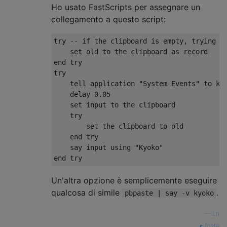
Ho usato FastScripts per assegnare un
collegamento a questo script:
try -- if the clipboard is empty, trying to
    set old to the clipboard as record

end try

try

    tell application "System Events" to key
    delay 0.05

    set input to the clipboard

    try

        set the clipboard to old

    end try

    say input using "Kyoko"

Un'altra opzione è semplicemente eseguire
qualcosa di simile
.
pbpaste | say -v kyoko
—
Lri
fonte