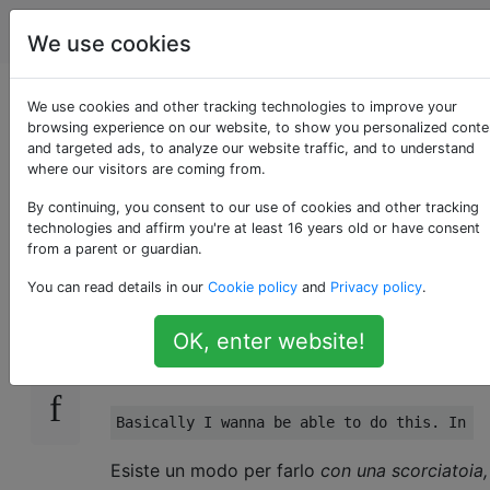
Apple
Tag
Account
We use cookies
Inserisci i blocchi di
We use cookies and other tracking technologies to improve your
browsing experience on our website, to show you personalized conte
and targeted ads, to analyze our website traffic, and to understand
codice nel corpo
where our visitors are coming from.
delle e-mail
By continuing, you consent to our use of cookies and other tracking
technologies and affirm you're at least 16 years old or have consent
from a parent or guardian.
You can read details in our
Cookie policy
and
Privacy policy
.
Sono uno sviluppatore e mi piacerebbe
15
essere in grado di distinguere i blocchi di
OK, enter website!
codice dal testo normale, quando scrivo e-
mail.
Esiste un modo per farlo
con una scorciatoia,