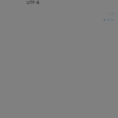
UTF-8.
—
Lri
fonte