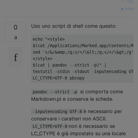
—
Tom
fonte
Uso uno script di shell come questo:
0
echo "<style>

$(cat /Applications/Marked.app/Contents/Res
sed 's/&/&amp;/g;s/</\&lt;/g;s/>/\&gt;/g')

</style>

$(cat | pandoc --strict -p)" |

textutil -stdin -stdout -inputencoding UTF-
si comporta come
pandoc --strict -p
Markdown.pl e conserva le schede.
è necessario per
-inputencoding UTF-8
conservare i caratteri non ASCII.
non è necessario se
LC_CTYPE=UTF-8
LC_CTYPE è già impostato su una locale