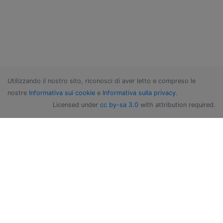
Utilizzando il nostro sito, riconosci di aver letto e compreso le
nostre
Informativa sui cookie
e
Informativa sulla privacy
.
Licensed under
cc by-sa 3.0
with attribution required.