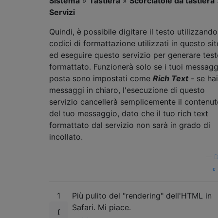
Sistema
»
Tastiera
»
Scorciatoie da tastiera
Servizi
Quindi, è possibile digitare il testo utilizzando
codici di formattazione utilizzati in questo sit
ed eseguire questo servizio per generare tes
formattato. Funzionerà solo se i tuoi messagg
posta sono impostati come
Rich Text
- se hai
messaggi in chiaro, l'esecuzione di questo
servizio cancellerà semplicemente il contenu
del tuo messaggio, dato che il tuo rich text
formattato dal servizio non sarà in grado di
incollato.
—
D
1
Più pulito del "rendering" dell'HTML in
Safari. Mi piace.