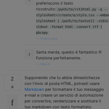
preferiscono il testo
ricostruito:
/path/to/rst2html.py -q --
stylesheet=/create/a/style.css --embe
stylesheet | /path/to/textutil -stdin
stdout -format html -convert rtf |
pbcopy
—
Shabbyrobe
Santa merda, questo è fantastico !!!
Funziona perfettamente.
—
Mike N
Supponendo che tu abbia dimestichezza
2
con l'invio di posta HTML, potresti usare
Markdown
per formattare il tuo messaggio
e-mail e creare un servizio di automazione
per convertire, renderizzare e sostituire il
tuo markdown con testo formattato.