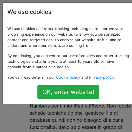
Apple
Tag
Account
We use cookies
Numbers può salvare
We use cookies and other tracking technologies to improve your
browsing experience on our website, to show you personalized
content and targeted ads, to analyze our website traffic, and to
un file come CSV?
understand where our visitors are coming from.
By continuing, you consent to our use of cookies and other tracking
technologies and affirm you're at least 16 years old or have
Sto provando a passare da Excel a Numbers.
10
consent from a parent or guardian.
È possibile salvare un file come CSV in
You can read details in our
Cookie policy
and
Privacy policy
.
Numbers?
OK, enter website!
L'idea alla base di questo è che preferisco
avere i miei documenti sul cloud e su
Numbers per il mio iPad e iPhone. Non faccio
schede tecniche tipiche, gestisco file di
database quindi non ho bisogno di alcuna
funzionalità, devo solo essere in grado di