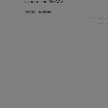
lavorare con file CSV.
macos
numbers
—
henryaaron
fonte