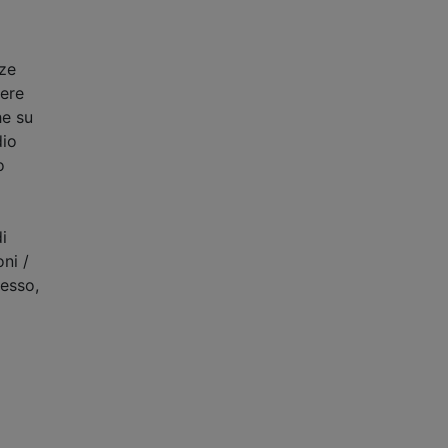
rze
sere
he su
dio
o
i
ni /
 esso,