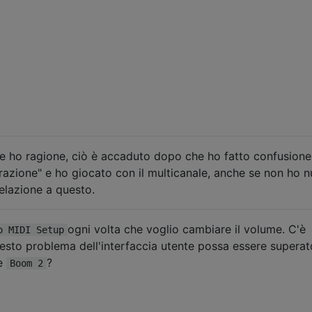
e ho ragione, ciò è accaduto dopo che ho fatto confusion
gurazione" e ho giocato con il multicanale, anche se non ho n
elazione a questo.
ogni volta che voglio cambiare il volume. C'è
o MIDI Setup
uesto problema dell'interfaccia utente possa essere supera
me
?
Boom 2