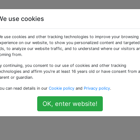
We use cookies
I multi-output disabilita 
e use cookies and other tracking technologies to improve your browsing
ume
xperience on our website, to show you personalized content and targeted
ds, to analyze our website traffic, and to understand where our visitors a
oming from.
y continuing, you consent to our use of cookies and other tracking
ggregato o un dispositivo multiuscita in Configurazione MID
echnologies and affirm you're at least 16 years old or have consent from 
ivo di uscita audio predefinito, il controllo del volume vie
arent or guardian.
sima intensità. Perché è così e come può essere aggirato?
ou can read details in our
Cookie policy
and
Privacy policy
.
—
OK, enter website!