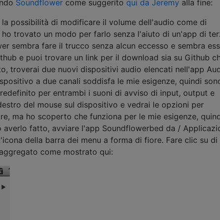
sando
Soundflower
come suggerito
qui da Jeremy
alla fine:
la possibilità di modificare il volume dell'audio come di
ho trovato un modo per farlo senza l'aiuto di un'app di te
wer sembra fare il trucco senza alcun eccesso e sembra es
hub e puoi trovare un link per il download sia su Github c
o, troverai due nuovi dispositivi audio elencati nell'app Au
dispositivo a due canali soddisfa le mie esigenze, quindi son
edefinito per entrambi i suoni di avviso di input, output e
 destro del mouse sul dispositivo e vedrai le opzioni per
 tre, ma ho scoperto che funziona per le mie esigenze, quind
 averlo fatto, avviare l'app Soundflowerbed da / Applicazio
icona della barra dei menu a forma di fiore. Fare clic su di
vo aggregato come mostrato qui: