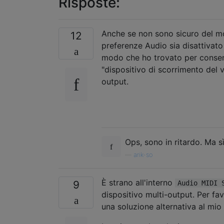
Risposte:
Anche se non sono sicuro del mot
12
preferenze Audio sia disattivat
modo che ho trovato per consent
"dispositivo di scorrimento del 
output.
Ops, sono in ritardo. Ma 
—
arik-so
È strano all'interno
9
Audio MIDI 
dispositivo multi-output. Per fa
una soluzione alternativa al mi