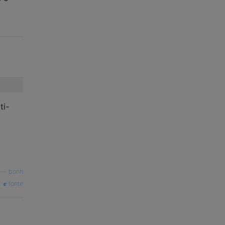
ti-
—
bonh
fonte