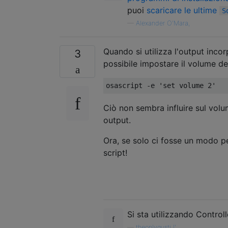
puoi
scaricare le ultime
S
—
Alexander O'Mara,
Quando si utilizza l'output inco
3
possibile impostare il volume de
Ciò non sembra influire sul volum
output.
Ora, se solo ci fosse un modo pe
script!
Si sta utilizzando Control
—
theonlygusti l'