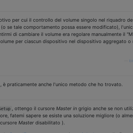
ivo per cui il controllo del volume singolo nel riquadro de
o (o se tale comportamento possa essere modificato), l'uni
irmi di cambiare il volume era regolare manualmente il "M
volume per ciascun dispositivo nel dispositivo aggregato o 
—
b
sì, è praticamente anche l'unico metodo che ho trovato.
, ottengo il cursore
Master in
grigio anche se non utili
Setup
vore, fatemi sapere se esiste una soluzione migliore (o alm
o cursore
Master
disabilitato ).