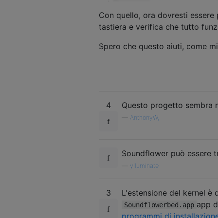
Con quello, ora dovresti essere 
tastiera e verifica che tutto funz
Spero che questo aiuti, come mi
4
Questo progetto sembra no
—
AnthonyW,
Soundflower può essere t
—
ylluminate
3
L'estensione del kernel è d
app d
Soundflowerbed.app
programmi di installazion