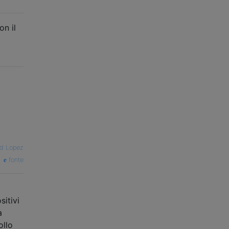
on il
d Lopez
fonte
sitivi
à
ollo