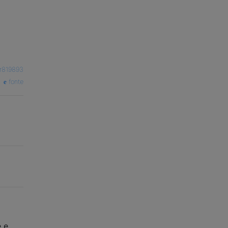
r819893
fonte
e e