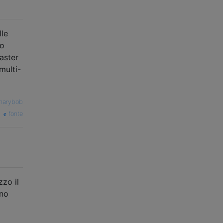
lle
co
aster
multi-
inarybob
fonte
zzo il
eno