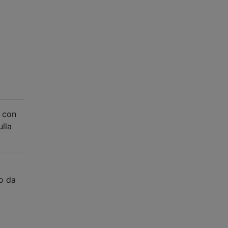
e con
ulla
to da