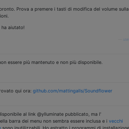
pronto. Prova a premere i tasti di modifica del volume sulla
ioni.
 ha aiutato!
—
use
n essere più mantenuto e non più disponibile.
rovato qui ora:
github.com/mattingalls/Soundflower
isponibile al link @ylluminate pubblicato, ma l'
ella barra dei menu non sembra essere inclusa e i
vecchi
e
sono inutilizzabili. Ho estratto i programmi di installazion