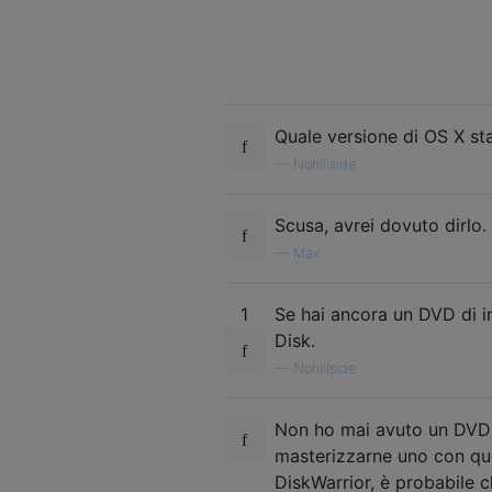
Quale versione di OS X sta
—
Nohillside
Scusa, avrei dovuto dirl
—
Max
1
Se hai ancora un DVD di in
Disk.
—
Nohillside
Non ho mai avuto un DVD di
masterizzarne uno con qu
DiskWarrior, è probabile ch