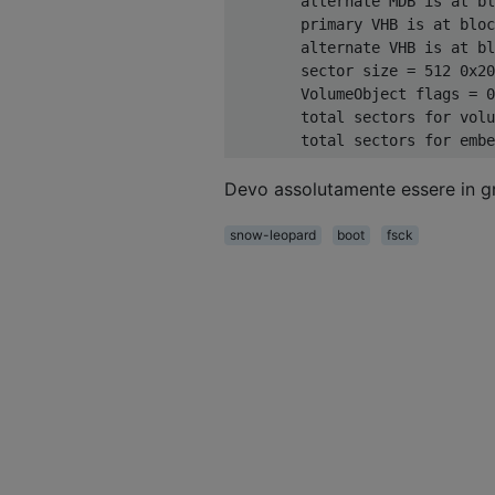
        alternate MDB is at bl
        primary VHB is at bloc
        alternate VHB is at bl
        sector size = 512 0x20
        VolumeObject flags = 0
        total sectors for volu
Devo assolutamente essere in gr
snow-leopard
boot
fsck