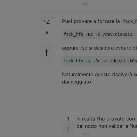
—
Max
Puoi provare a forzare la
14
fsck_
oppure (se si desidera evitare di
Naturalmente questo risolverà sol
danneggiato.
1
In realtà l'ho provato con
del nodo non valida" e "lu
—
Max