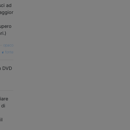
sci ad
maggior
cupero
ri.)
—
opaco
fonte
un DVD
iare
 di
il