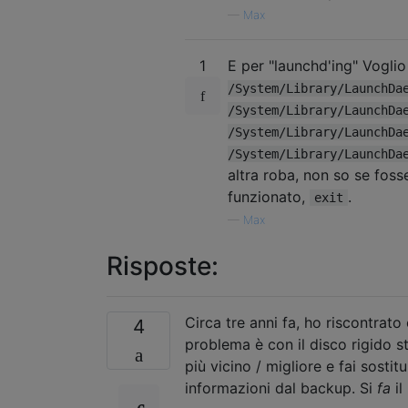
—
Max
1
E per "launchd'ing" Voglio
/System/Library/LaunchDa
/System/Library/LaunchDa
/System/Library/LaunchDa
/System/Library/LaunchDa
altra roba, non so se foss
funzionato,
.
exit
—
Max
Risposte:
Circa tre anni fa, ho riscontrat
4
problema è con il disco rigido s
più vicino / migliore e fai sostitu
informazioni dal backup. Si
fa
il