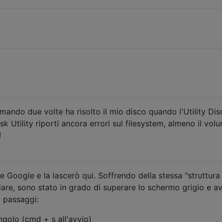
ando due volte ha risolto il mio disco quando l'Utility Dis
k Utility riporti ancora errori sul filesystem, almeno il vol
!
 Google e la lascerò qui. Soffrendo della stessa "struttura 
viare, sono stato in grado di superare lo schermo grigio e a
i passaggi:
ngolo (cmd + s all'avvio)