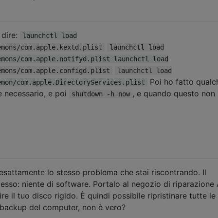
 dire:
launchctl load
emons/com.apple.kextd.plist
launchctl load
emons/com.apple.notifyd.plist launchctl load
emons/com.apple.configd.plist
launchctl load
Poi ho fatto qualc
emon/com.apple.DirectoryServices.plist
e necessario, e poi
, e quando questo non
shutdown -h now
o esattamente lo stesso problema che stai riscontrando. Il
tesso: niente di software. Portalo al negozio di riparazione
ire il tuo disco rigido. È quindi possibile ripristinare tutte le
 backup del computer, non è vero?