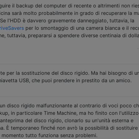
guire il backup del computer di recente o altrimenti non rie
officina sarà molto probabilmente in grado di recuperare la 
ti. Se l'HDD è davvero gravemente danneggiato, tuttavia, la
riveSavers
per lo smontaggio di una camera bianca e il re
ne, tuttavia, prepararsi a spendere diverse centinaia di dolla
e per la sostituzione del disco rigido. Ma hai bisogno di 
chiavetta USB, che puoi prendere in prestito da un amico.
i un disco rigido malfunzionante al contrario di voci poco ch
kup, in particolare Time Machine, ma ho finito con l'utilizzo
anteprima del disco rigido, clonarlo su un'unità esterna e
a. È temporaneo finché non avrò la possibilità di sostituire 
al momento tutto funziona senza problemi.