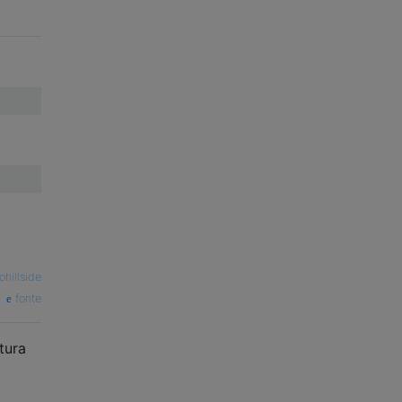
ohillside
fonte
tura