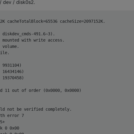
 / dev / disk0s2.
2K cacheTotalBlock=65536 cacheSize=2097152K.

 diskdev_cmds-491.6~3).

 mounted with write access.

 volume.

ile.

 9931104)

 16434146)

 19370458)

d 11 out of order (0x0000, 0x0000)

ld not be verified completely.

th error 7

S+

k 0 0x00
