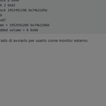
ock 0 0x00

k 2 0x02

ock 1952491198 0x74622d5e

0

x07

me = 1952591200 0x74622d60

ado di avviarlo per usarlo come monitor esterno.