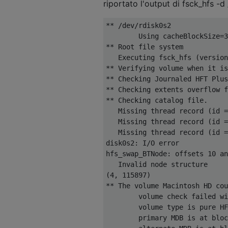
riportato l'output di fsck_hfs -d
** /dev/rdisk0s2

        Using cacheBlockSize=3
** Root file system

   Executing fsck_hfs (version
** Verifying volume when it is
** Checking Journaled HFT Plus
** Checking extents overflow f
** Checking catalog file.

   Missing thread record (id =
   Missing thread record (id =
   Missing thread record (id =
disk0s2: I/O error

hfs_swap_BTNode: offsets 10 an
   Invalid node structure

(4, 115897)

** The volume Macintosh HD cou
        volume check failed wi
        volume type is pure HF
        primary MDB is at bloc