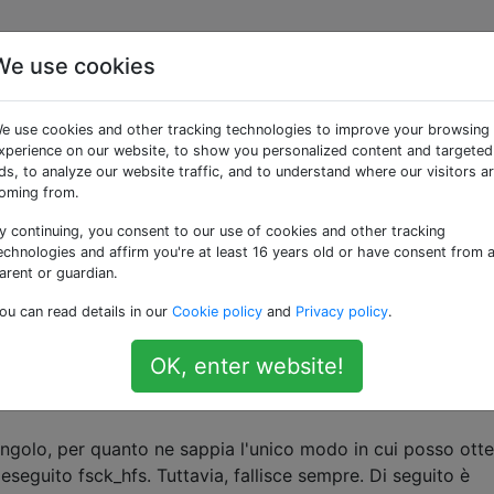
We use cookies
a modalità utente singo
e use cookies and other tracking technologies to improve your browsing
xperience on our website, to show you personalized content and targeted
ds, to analyze our website traffic, and to understand where our visitors a
oming from.
y continuing, you consent to our use of cookies and other tracking
sso errori I / O nel tentativo di copiare i file. Quindi ho e
echnologies and affirm you're at least 16 years old or have consent from 
l disco per vedere se qualcosa non andava. Era. Ma poiché è il
arent or guardian.
pararlo, quindi ho provato la modalità provvisoria. La modal
ou can read details in our
Cookie policy
and
Privacy policy
.
ima volta, ma quando ho riavviato mostra la barra di avanz
rsi. Ogni volta che lo accendo ora, la stessa barra di avanz
OK, enter website!
malo. L'avvio in modalità dettagliata rivela che fsck non rie
ingolo, per quanto ne sappia l'unico modo in cui posso ott
eseguito fsck_hfs. Tuttavia, fallisce sempre. Di seguito è