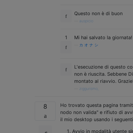
Questo non è di buon
—
auspicio
1
Mi hai salvato la giornata!
—
カ オ ナ シ
L'esecuzione di questo com
non è riuscita. Sebbene Dis
montato al riavvio. Grazie
—
ziggurismo,
Ho trovato questa pagina tramite
8
nodo non valida" e rifiuto di av
il mio desktop usando i seguent
Avvio in modalità utente si