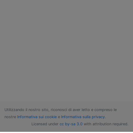
Utilizzando il nostro sito, riconosci di aver letto e compreso le
nostre
Informativa sui cookie
e
Informativa sulla privacy
.
Licensed under
cc by-sa 3.0
with attribution required.