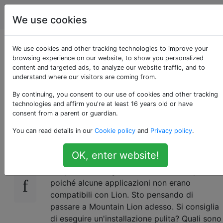
Apple
Tag
Account
We use cookies
Vantaggio di fare una
We use cookies and other tracking technologies to improve your
browsing experience on our website, to show you personalized
content and targeted ads, to analyze our website traffic, and to
installazione pulita di
understand where our visitors are coming from.
Mountain Lion?
By continuing, you consent to our use of cookies and other tracking
technologies and affirm you're at least 16 years old or have
consent from a parent or guardian.
You can read details in our
Cookie policy
and
Privacy policy
.
Ho installato Mac OS X Lion 10.7.4 nel mio
4
Macbook Pro. Quando ho eseguito
OK, enter website!
l'aggiornamento a Mac OS X Lion di Snow
Leopard, ho eseguito un'installazione pulita
poiché alcune applicazioni non erano
compatibili con Lion. Sto pensando di
passare a Mountain Lion adesso. Si consiglia
di eseguire un'installazione pulita? Quali sono