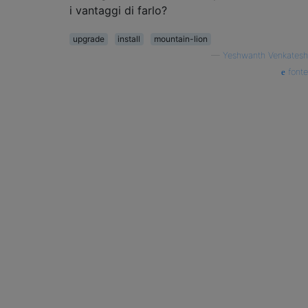
i vantaggi di farlo?
upgrade
install
mountain-lion
—
Yeshwanth Venkatesh
fonte