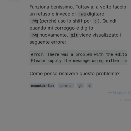
Funziona benissimo. Tuttavia, a volte faccio
un refuso e invece di
digitare
:wq
(perché uso lo shift per
). Quindi,
:Wq
:
quando mi correggo e digito
nuovamente,
viene visualizzato il
:wq
git
seguente errore:
error
:
There
 was a problem with the editor
Please
 supply the message using either 
-
m 
Come posso risolvere questo problema?
mountain-lion
terminal
git
vi
—
HoubySoft
fonte