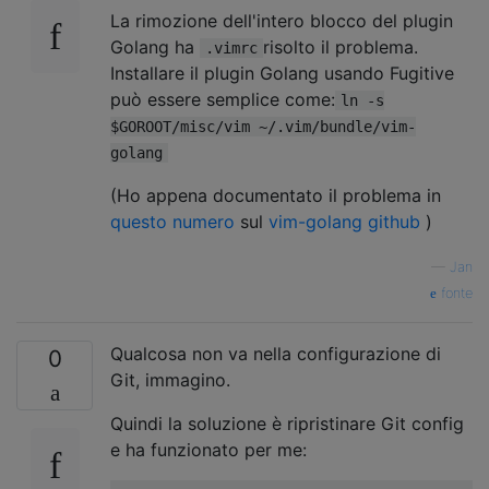
La rimozione dell'intero blocco del plugin
Golang ha
risolto il problema.
.vimrc
Installare il plugin Golang usando Fugitive
può essere semplice come:
ln -s
$GOROOT/misc/vim ~/.vim/bundle/vim-
golang
(Ho appena documentato il problema in
questo numero
sul
vim-golang github
)
—
Jan
fonte
Qualcosa non va nella configurazione di
0
Git, immagino.
Quindi la soluzione è ripristinare Git config
e ha funzionato per me: