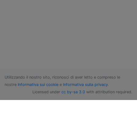
Utilizzando il nostro sito, riconosci di aver letto e compreso le
nostre
Informativa sui cookie
e
Informativa sulla privacy
.
Licensed under
cc by-sa 3.0
with attribution required.