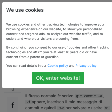
Apple
Tag
Account
We use cookies
errore: si è verificato
We use cookies and other tracking technologies to improve your
browsing experience on our website, to show you personalized
content and targeted ads, to analyze our website traffic, and to
un problema con
understand where our visitors are coming from.
l'editor "vi" durante
By continuing, you consent to our use of cookies and other tracking
technologies and affirm you're at least 16 years old or have
consent from a parent or guardian.
l'utilizzo con git
You can read details in our
Cookie policy
and
Privacy policy
.
OK, enter website!
Ho questo strano problema con l'utilizzo
12
come editor per
.
vi
git commit -a
Il flusso normale è: scrivo
,
git commit -a
appare, inserisco il mio messaggio di
vi
commit e quindi
per salvare e uscire
.
:wq
vi