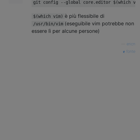
git config 
--
global core
.
editor $
(
which vi
è più flessibile di
$(which vim)
(eseguibile vim potrebbe non
/usr/bin/vim
essere lì per alcune persone)
—
ericn
fonte