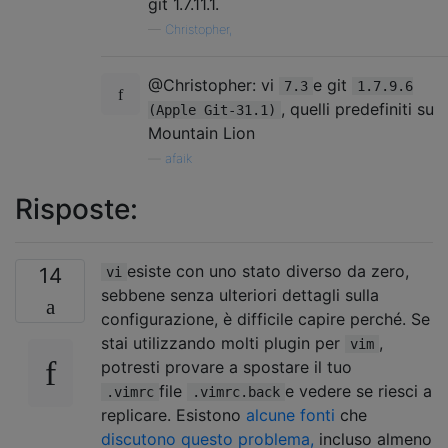
git 1.7.11.1.
—
Christopher,
@Christopher: vi
e git
7.3
1.7.9.6
, quelli predefiniti su
(Apple Git-31.1)
Mountain Lion
—
afaik
Risposte:
esiste con uno stato diverso da zero,
14
vi
sebbene senza ulteriori dettagli sulla
configurazione, è difficile capire perché. Se
stai utilizzando molti plugin per
,
vim
potresti provare a spostare il tuo
file
e vedere se riesci a
.vimrc
.vimrc.back
replicare. Esistono
alcune fonti
che
discutono questo problema,
incluso almeno