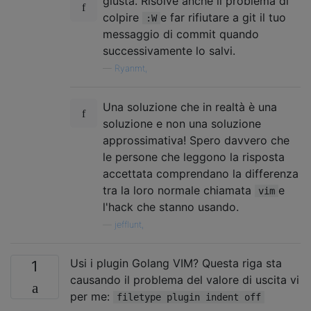
giusta. Risolve anche il problema di
colpire
e far rifiutare a git il tuo
:W
messaggio di commit quando
successivamente lo salvi.
—
Ryanmt,
Una soluzione che in realtà è una
soluzione e non una soluzione
approssimativa! Spero davvero che
le persone che leggono la risposta
accettata comprendano la differenza
tra la loro normale chiamata
e
vim
l'hack che stanno usando.
—
jefflunt,
Usi i plugin Golang VIM? Questa riga sta
1
causando il problema del valore di uscita vi
per me:
filetype plugin indent off