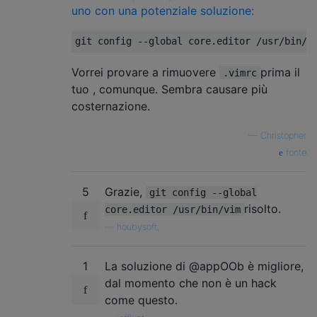
uno con una potenziale soluzione:
git config 
--
global core
.
editor 
/
usr
/
bin
/
v
Vorrei provare a rimuovere
prima il
.vimrc
tuo , comunque. Sembra causare più
costernazione.
—
Christopher
fonte
5
Grazie,
git config --global
risolto.
core.editor /usr/bin/vim
—
houbysoft,
1
La soluzione di @appOOb è migliore,
dal momento che non è un hack
come questo.