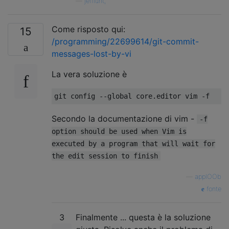
—
jefflunt,
Come risposto qui:
15
/programming/22699614/git-commit-
messages-lost-by-vi
La vera soluzione è
git config 
--
global core
.
editor vim 
-
f
Secondo la documentazione di vim -
-f
option should be used when Vim is
executed by a program that will wait for
the edit session to finish
—
applOOb
fonte
3
Finalmente ... questa è la soluzione