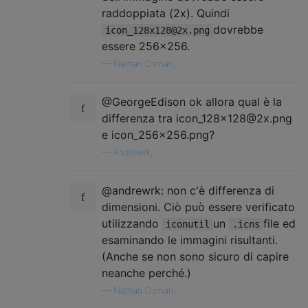
raddoppiata (2x). Quindi
dovrebbe
icon_128x128@2x.png
essere 256x256.
—
Nathan Osman,
@GeorgeEdison ok allora qual è la
differenza tra icon_128x128@2x.png
e icon_256x256.png?
—
Andrewrk,
@andrewrk: non c'è differenza di
dimensioni. Ciò può essere verificato
utilizzando
un
file ed
iconutil
.icns
esaminando le immagini risultanti.
(Anche se non sono sicuro di capire
neanche perché.)
—
Nathan Osman,