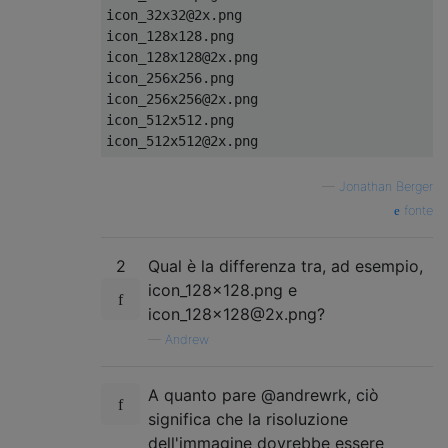
icon_32x32@2x.png

icon_128x128.png

icon_128x128@2x.png

icon_256x256.png

icon_256x256@2x.png

icon_512x512.png

—
Jonathan Berger
fonte
2
Qual è la differenza tra, ad esempio,
icon_128x128.png e
icon_128x128@2x.png?
—
Andrew
A quanto pare @andrewrk, ciò
significa che la risoluzione
dell'immagine dovrebbe essere