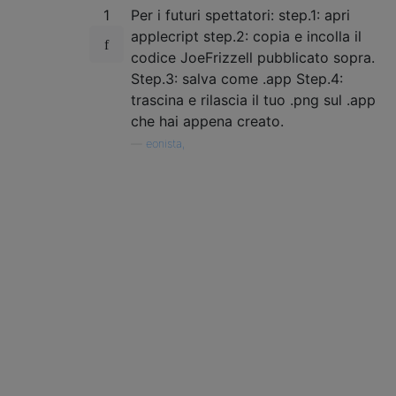
1
Per i futuri spettatori: step.1: apri
            set folderpath to POSIX path of
            do shell script "iconutil -c ic
applecript step.2: copia e incolla il
            display dialog ("Icon created f
codice JoeFrizzell pubblicato sopra.
            tell application "Finder" to de
Step.3: salva come .app Step.4:
        else

trascina e rilascia il tuo .png sul .app
            display dialog (inputname & " c
che hai appena creato.
        end if

    end repeat

—
eonista,