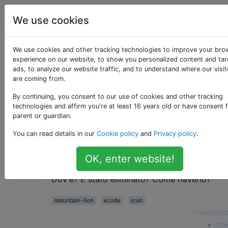
Apple
Tag
Account
We use cookies
Dove è andato Icon
We use cookies and other tracking technologies to improve your bro
experience on our website, to show you personalized content and ta
ads, to analyze our website traffic, and to understand where our visit
Composer da Xcode?
are coming from.
By continuing, you consent to our use of cookies and other tracking
technologies and affirm you're at least 16 years old or have consent 
Non riesco a trovare Icon Composer nelle
44
parent or guardian.
versioni Xcode in esecuzione su Mountain
You can read details in our
Cookie policy
and
Privacy policy
.
Lion.
OK, enter website!
Dov'è? È stato eliminato? Come riaverlo?
mountain-lion
xcode
icon
—
HoubySoft
fonte