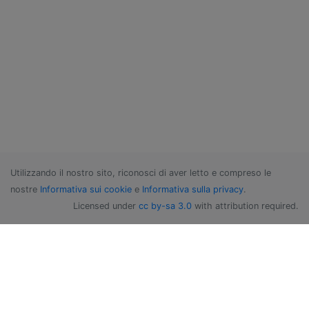
Utilizzando il nostro sito, riconosci di aver letto e compreso le
nostre
Informativa sui cookie
e
Informativa sulla privacy
.
Licensed under
cc by-sa 3.0
with attribution required.