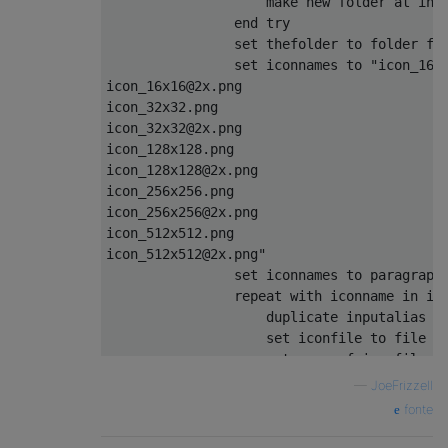
                    make new folder at inpu
                end try

                set thefolder to folder fol
                set iconnames to "icon_16x1
icon_16x16@2x.png

icon_32x32.png

icon_32x32@2x.png

icon_128x128.png

icon_128x128@2x.png

icon_256x256.png

icon_256x256@2x.png

icon_512x512.png

icon_512x512@2x.png"

                set iconnames to paragraphs
                repeat with iconname in ico
                    duplicate inputalias to
                    set iconfile to file in
                    set name of iconfile to
—
JoeFrizzell
                end repeat

fonte
            end tell
