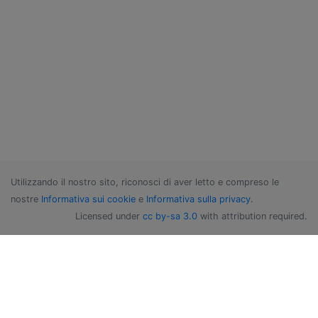
Utilizzando il nostro sito, riconosci di aver letto e compreso le
nostre
Informativa sui cookie
e
Informativa sulla privacy
.
Licensed under
cc by-sa 3.0
with attribution required.