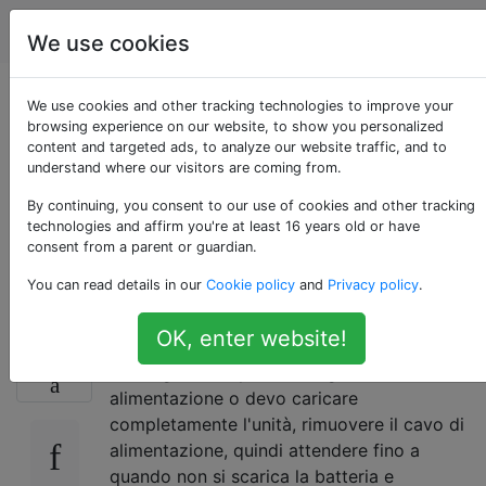
Apple
Tag
Account
We use cookies
Durante lo streaming
We use cookies and other tracking technologies to improve your
browsing experience on our website, to show you personalized
content and targeted ads, to analyze our website traffic, and to
di film online, dovrei
understand where our visitors are coming from.
tenere il computer sul
By continuing, you consent to our use of cookies and other tracking
technologies and affirm you're at least 16 years old or have
consent from a parent or guardian.
caricabatterie?
You can read details in our
Cookie policy
and
Privacy policy
.
OK, enter website!
Guardo un sacco di film in streaming online.
2
Se tengo il computer collegato al cavo di
alimentazione o devo caricare
completamente l'unità, rimuovere il cavo di
alimentazione, quindi attendere fino a
quando non si scarica la batteria e