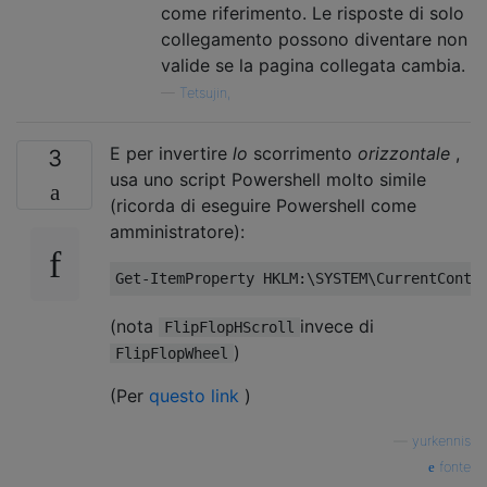
come riferimento. Le risposte di solo
collegamento possono diventare non
valide se la pagina collegata cambia.
—
Tetsujin,
E per invertire
lo
scorrimento
orizzontale
,
3
usa uno script Powershell molto simile
(ricorda di eseguire Powershell come
amministratore):
(nota
invece di
FlipFlopHScroll
)
FlipFlopWheel
(Per
questo link
)
—
yurkennis
fonte