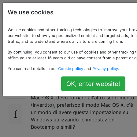
Apple
Tag
Account
We use cookies
Inverti scorrimento su
We use cookies and other tracking technologies to improve your bro
our website, to show you personalized content and targeted ads, to 
traffic, and to understand where our visitors are coming from.
Bootcamp di
By continuing, you consent to our use of cookies and other tracking 
Windows
affirm you're at least 16 years old or have consent from a parent or g
You can read details in our
Cookie policy
and
Privacy policy
.
Mi irrita un po 'il fatto che quando scorro in
OK, enter website!
30
Windows, devo scorrere normalmente, ma su
Mac OS X, devo tornare all'altro scorrimento
(Invertito), preferisco il modo Mac OS X, c'è
un modo di avere questa impostazione su
Windows utilizzando le impostazioni
Bootcamp o simili?