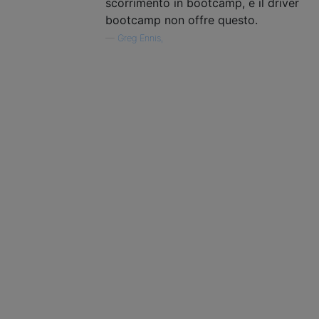
scorrimento in bootcamp, e il driver
bootcamp non offre questo.
—
Greg Ennis,