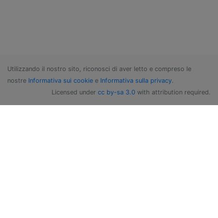
Utilizzando il nostro sito, riconosci di aver letto e compreso le
nostre
Informativa sui cookie
e
Informativa sulla privacy
.
Licensed under
cc by-sa 3.0
with attribution required.