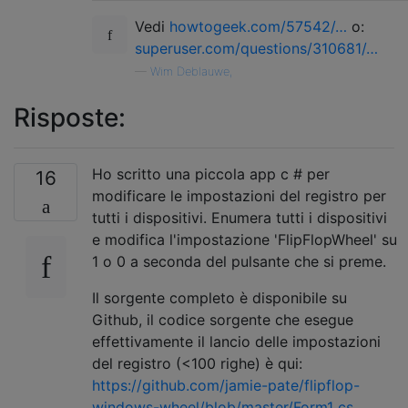
Vedi
howtogeek.com/57542/…
o:
superuser.com/questions/310681/…
—
Wim Deblauwe,
Risposte:
Ho scritto una piccola app c # per
16
modificare le impostazioni del registro per
tutti i dispositivi. Enumera tutti i dispositivi
e modifica l'impostazione 'FlipFlopWheel' su
1 o 0 a seconda del pulsante che si preme.
Il sorgente completo è disponibile su
Github, il codice sorgente che esegue
effettivamente il lancio delle impostazioni
del registro (<100 righe) è qui:
https://github.com/jamie-pate/flipflop-
windows-wheel/blob/master/Form1 cs