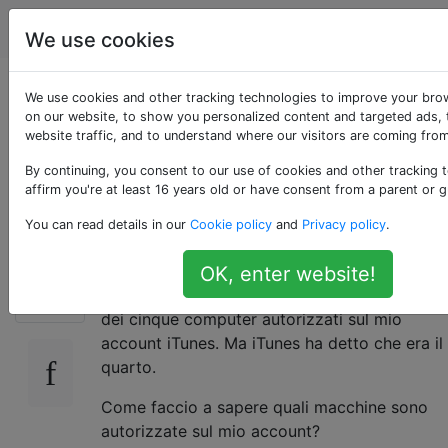
Apple
Tag
Account
We use cookies
Come faccio a sapere
We use cookies and other tracking technologies to improve your bro
on our website, to show you personalized content and targeted ads, 
website traffic, and to understand where our visitors are coming from
quali computer ho
By continuing, you consent to our use of cookies and other tracking 
autorizzato?
affirm you're at least 16 years old or have consent from a parent or g
You can read details in our
Cookie policy
and
Privacy policy
.
Ho appena autorizzato iTunes contro un
OK, enter website!
33
laptop e mi aspettavo che fosse il mio terzo
dei cinque computer autorizzati sul mio
account iTunes. Ma iTunes ha detto che era il
quarto.
Come faccio a sapere quali macchine sono
autorizzate sul mio account?