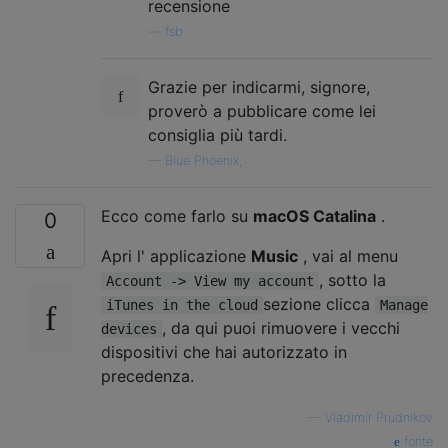
recensione
—
fsb
Grazie per indicarmi, signore,
proverò a pubblicare come lei
consiglia più tardi.
—
Blue Phoenix,
Ecco come farlo su
macOS Catalina
.
0
Apri l' applicazione
Music
, vai al menu
, sotto la
Account -> View my account
sezione clicca
iTunes in the cloud
Manage
, da qui puoi rimuovere i vecchi
devices
dispositivi che hai autorizzato in
precedenza.
—
Vladimir Prudnikov
fonte