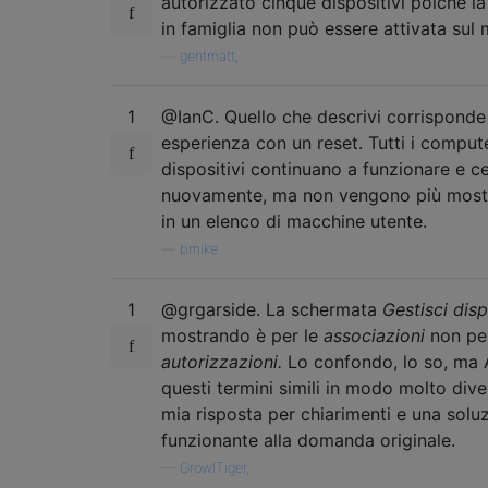
autorizzato cinque dispositivi poiché l
in famiglia non può essere attivata sul
—
gentmatt,
1
@IanC. Quello che descrivi corrisponde 
esperienza con un reset. Tutti i compute
dispositivi continuano a funzionare e c
nuovamente, ma non vengono più mostra
in un elenco di macchine utente.
—
bmike
1
@grgarside. La schermata
Gestisci disp
mostrando è per le
associazioni
non per
autorizzazioni.
Lo confondo, lo so, ma 
questi termini simili in modo molto dive
mia risposta per chiarimenti e una solu
funzionante alla domanda originale.
—
GrowlTiger,