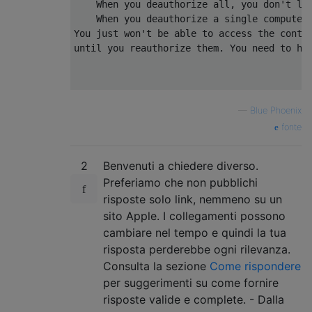
    When you deauthorize all, you don't los
    When you deauthorize a single computer,
You just won't be able to access the conten
until you reauthorize them. You need to hav
    After you deauthorize

—
Blue Phoenix
==================================

fonte
    Reauthorize each computer that you want
2
Benvenuti a chiedere diverso.
    Open iTunes.

    From the menu bar at the top of your co
Preferiamo che non pubblichi
at the top of the iTunes window, 

risposte solo link, nemmeno su un
choose Account > Authorizations > Authorize
sito Apple. I collegamenti possono
    Enter your Apple ID and password.

cambiare nel tempo e quindi la tua
risposta perderebbe ogni rilevanza.
Consulta la sezione
Come rispondere
per suggerimenti su come fornire
risposte valide e complete. - Dalla