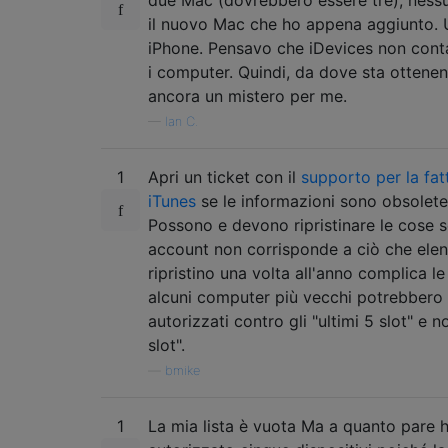
due Mac (dovrebbero essere tre), nessu
il nuovo Mac che ho appena aggiunto. 
iPhone. Pensavo che iDevices non cont
i computer. Quindi, da dove sta ottene
ancora un mistero per me.
—
Ian C.
1
Apri un ticket con il
supporto per la fat
iTunes
se le informazioni sono obsolete
Possono e devono ripristinare le cose se
account non corrisponde a ciò che elenc
ripristino una volta all'anno complica l
alcuni computer più vecchi potrebbero
autorizzati contro gli "ultimi 5 slot" e no
slot".
—
bmike
1
La mia lista è vuota Ma a quanto pare 