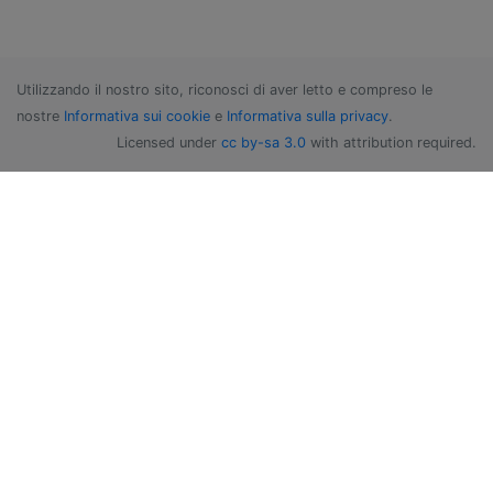
Utilizzando il nostro sito, riconosci di aver letto e compreso le
nostre
Informativa sui cookie
e
Informativa sulla privacy
.
Licensed under
cc by-sa 3.0
with attribution required.