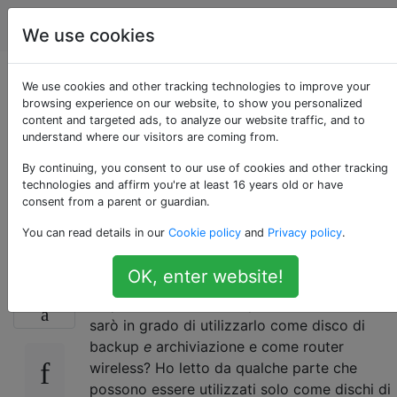
Apple
Tag
Account
We use cookies
Posso usare Time
We use cookies and other tracking technologies to improve your
browsing experience on our website, to show you personalized
content and targeted ads, to analyze our website traffic, and to
Capsule come disco
understand where our visitors are coming from.
di archiviazione per
By continuing, you consent to our use of cookies and other tracking
technologies and affirm you're at least 16 years old or have
consent from a parent or guardian.
tutti gli usi?
You can read details in our
Cookie policy
and
Privacy policy
.
OK, enter website!
Ho un MacBook Pro e sto pensando di
13
acquistare una Time Capsule. In tal caso,
sarò in grado di utilizzarlo come disco di
backup
e
archiviazione e come router
wireless? Ho letto da qualche parte che
possono essere utilizzati solo come dischi di