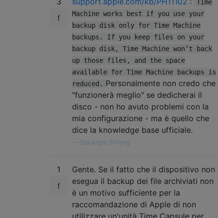
3
support.apple.com/kb/PH11102
:
Time
Machine works best if you use your
backup disk only for Time Machine
backups. If you keep files on your
backup disk, Time Machine won’t back
up those files, and the space
available for Time Machine backups is
Personalmente non credo che
reduced.
"funzionerà meglio" se dedicherai il
disco - non ho avuto problemi con la
mia configurazione - ma è quello che
dice la knowledge base ufficiale.
—
Blacklight Shining
1
Gente. Se il fatto che il dispositivo non
esegua il backup dei file archiviati non
è un motivo sufficiente per la
raccomandazione di Apple di non
utilizzare un'unità Time Capsule per