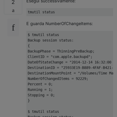
Esegui successivamente:
2
E guarda NumberOfChangeItems:
$ tmutil status

Backup session status:

{

BackupPhase = ThinningPreBackup;

ClientID = "com.apple.backupd";

DateOfStateChange = "2014-12-14 16:32:00 +0
DestinationID = "25933E19-B889-4FAF-B421-53
DestinationMountPoint = "/Volumes/Time Mach
NumberOfChangedItems = 92229;

Percent = 0;

Running = 1;

Stopping = 0;

}

$ tmutil status

Backup session status:
