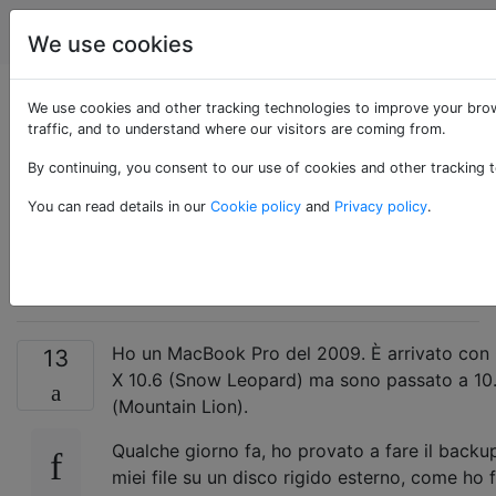
Apple
Tag
Account
We use cookies
Time Machine
We use cookies and other tracking technologies to improve your brow
traffic, and to understand where our visitors are coming from.
bloccato su
By continuing, you consent to our use of cookies and other tracking t
"Preparazione
You can read details in our
Cookie policy
and
Privacy policy
.
backup"
Ho un MacBook Pro del 2009. È arrivato con
13
X 10.6 (Snow Leopard) ma sono passato a 10
(Mountain Lion).
Qualche giorno fa, ho provato a fare il backu
miei file su un disco rigido esterno, come ho 