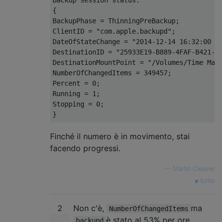
{

BackupPhase = ThinningPreBackup;

ClientID = "com.apple.backupd";

DateOfStateChange = "2014-12-14 16:32:00 +0
DestinationID = "25933E19-B889-4FAF-B421-53
DestinationMountPoint = "/Volumes/Time Mach
NumberOfChangedItems = 349457;

Percent = 0;

Running = 1;

Stopping = 0;

Finché il numero è in movimento, stai
facendo progressi.
—
Martin Cleaver
fonte
2
Non c'è,
ma
NumberOfChangedItems
è stato al 53% per ore
backupd