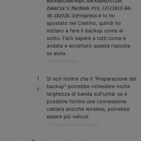
Backups/Backups.backupdb/Elias
Zamaria’s MacBook Pro (2)/2013-04-
e lo ho
30-182726.inProgress
spostato nel Cestino, quindi ho
iniziato a fare il backup come al
solito. Farò sapere a tutti come è
andata e accetterò questa risposta
se aiuta.
—
Elias Zamaria
1
Si noti inoltre che il "Preparazione del
backup" potrebbe richiedere molta
larghezza di banda sull'unità: se è
possibile fornire una connessione
cablata anziché wireless, potrebbe
essere più veloce.
—
Thorbjørn Ravn Andersen,