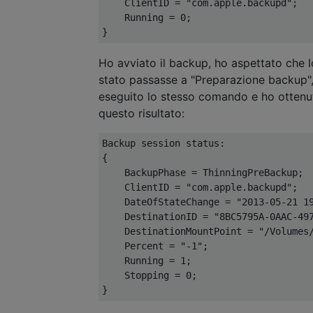
    ClientID = "com.apple.backupd";

    Running = 0;

Ho avviato il backup, ho aspettato che l
stato passasse a "Preparazione backup"
eseguito lo stesso comando e ho ottenu
questo risultato:
Backup session status:

{

    BackupPhase = ThinningPreBackup;

    ClientID = "com.apple.backupd";

    DateOfStateChange = "2013-05-21 19
    DestinationID = "8BC5795A-0AAC-497
    DestinationMountPoint = "/Volumes/
    Percent = "-1";

    Running = 1;

    Stopping = 0;
