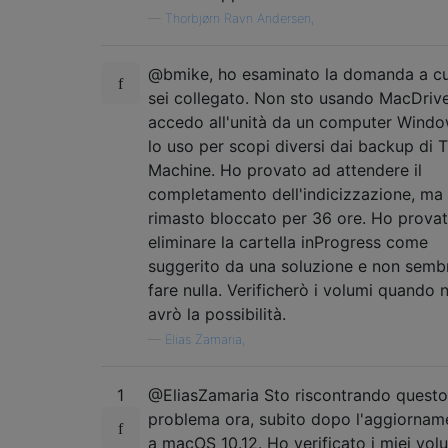
—
Thorbjørn Ravn Andersen,
@bmike, ho esaminato la domanda a cui
sei collegato. Non sto usando MacDriv
accedo all'unità da un computer Wind
lo uso per scopi diversi dai backup di 
Machine. Ho provato ad attendere il
completamento dell'indicizzazione, ma
rimasto bloccato per 36 ore. Ho prova
eliminare la cartella inProgress come
suggerito da una soluzione e non semb
fare nulla. Verificherò i volumi quando 
avrò la possibilità.
—
Elias Zamaria,
1
@EliasZamaria Sto riscontrando questo
problema ora, subito dopo l'aggiornam
a macOS 10.12. Ho verificato i miei vol