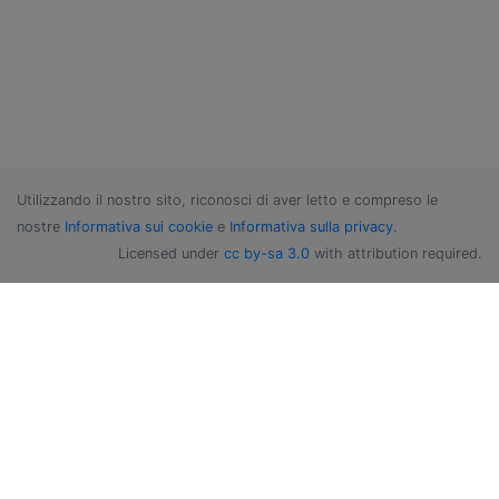
Utilizzando il nostro sito, riconosci di aver letto e compreso le
nostre
Informativa sui cookie
e
Informativa sulla privacy
.
Licensed under
cc by-sa 3.0
with attribution required.