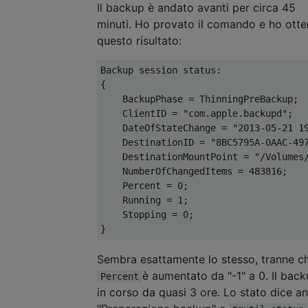
Il backup è andato avanti per circa 45
minuti. Ho provato il comando e ho ott
questo risultato:
Backup session status:

{

    BackupPhase = ThinningPreBackup;

    ClientID = "com.apple.backupd";

    DateOfStateChange = "2013-05-21 19
    DestinationID = "8BC5795A-0AAC-497
    DestinationMountPoint = "/Volumes/
    NumberOfChangedItems = 483816;

    Percent = 0;

    Running = 1;

    Stopping = 0;

Sembra esattamente lo stesso, tranne c
è aumentato da "-1" a 0. Il back
Percent
in corso da quasi 3 ore. Lo stato dice a