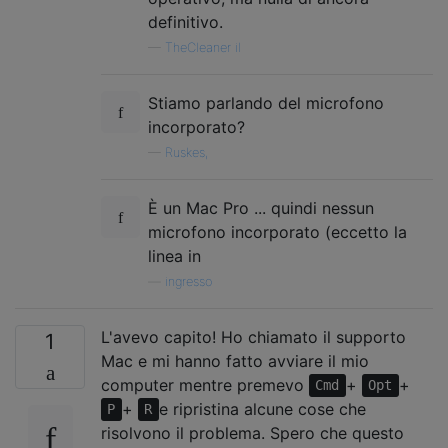
definitivo.
—
TheCleaner il
Stiamo parlando del microfono
incorporato?
—
Ruskes,
È un Mac Pro ... quindi nessun
microfono incorporato (eccetto la
linea in
—
ingresso
L'avevo capito! Ho chiamato il supporto
1
Mac e mi hanno fatto avviare il mio
computer mentre premevo
+
+
Cmd
Opt
+
e ripristina alcune cose che
P
R
risolvono il problema. Spero che questo