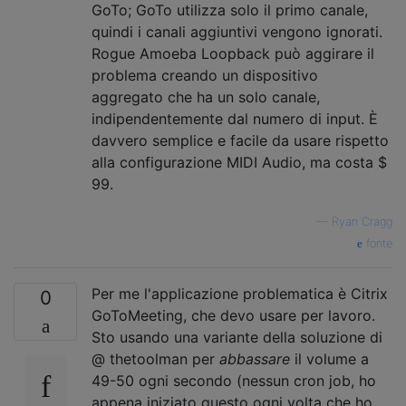
GoTo; GoTo utilizza solo il primo canale,
quindi i canali aggiuntivi vengono ignorati.
Rogue Amoeba Loopback può aggirare il
problema creando un dispositivo
aggregato che ha un solo canale,
indipendentemente dal numero di input. È
davvero semplice e facile da usare rispetto
alla configurazione MIDI Audio, ma costa $
99.
—
Ryan Cragg
fonte
Per me l'applicazione problematica è Citrix
0
GoToMeeting, che devo usare per lavoro.
Sto usando una variante della soluzione di
@ thetoolman per
abbassare
il volume a
49-50 ogni secondo (nessun cron job, ho
appena iniziato questo ogni volta che ho