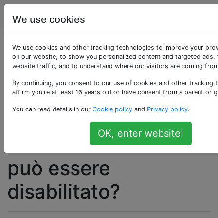
Apple
Tag
Account
We use cookies
Il livello del volume di
We use cookies and other tracking technologies to improve your bro
on our website, to show you personalized content and targeted ads, 
website traffic, and to understand where our visitors are coming from
ingresso del
By continuing, you consent to our use of cookies and other tracking 
microfono per Mac
affirm you're at least 16 years old or have consent from a parent or g
You can read details in our
Cookie policy
and
Privacy policy
.
OSX si regola
OK, enter website!
automaticamente:
può essere
disabilitato?