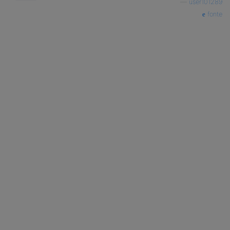
—
user101289
fonte