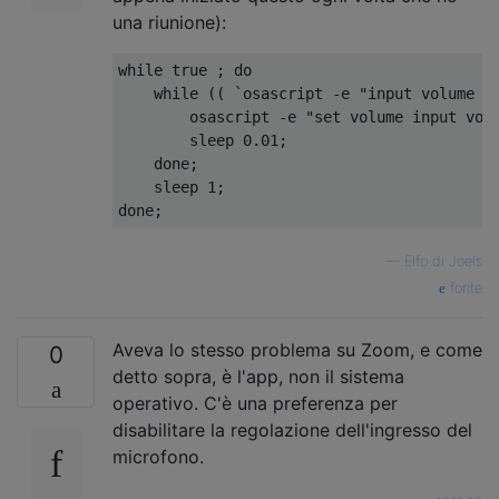
una riunione):
while true ; do

    while (( `osascript -e "input volume of
        osascript -e "set volume input volu
        sleep 0.01;

    done;

    sleep 1;

—
Elfo di Joels
fonte
Aveva lo stesso problema su Zoom, e come
0
detto sopra, è l'app, non il sistema
operativo. C'è una preferenza per
disabilitare la regolazione dell'ingresso del
microfono.