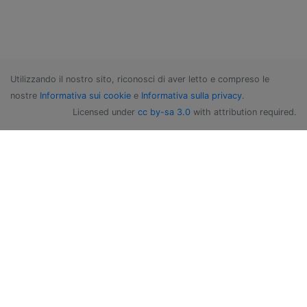
Utilizzando il nostro sito, riconosci di aver letto e compreso le
nostre
Informativa sui cookie
e
Informativa sulla privacy
.
Licensed under
cc by-sa 3.0
with attribution required.