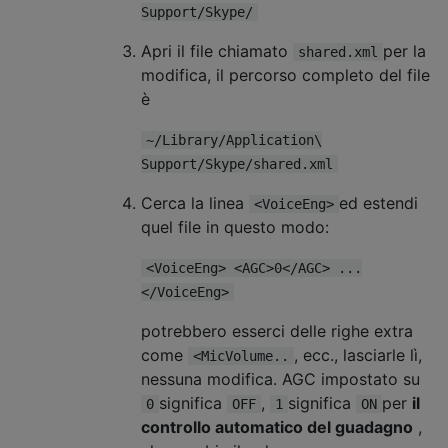
Support/Skype/
Apri il file chiamato
per la
shared.xml
modifica, il percorso completo del file
è
~/Library/Application\
Support/Skype/shared.xml
Cerca la linea
ed estendi
<VoiceEng>
quel file in questo modo:
<VoiceEng> <AGC>0</AGC> ...
</VoiceEng>
potrebbero esserci delle righe extra
come
, ecc., lasciarle lì,
<MicVolume..
nessuna modifica. AGC impostato su
significa
,
significa
per
il
0
OFF
1
ON
controllo automatico del guadagno
,