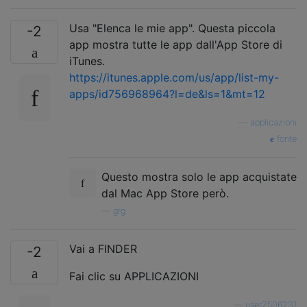
Usa "Elenca le mie app". Questa piccola
-2
app mostra tutte le app dall'App Store di
iTunes.
https://itunes.apple.com/us/app/list-my-
apps/id756968964?l=de&ls=1&mt=12
—
applicazioni
fonte
Questo mostra solo le app acquistate
dal Mac App Store però.
—
grg
Vai a FINDER
-2
Fai clic su APPLICAZIONI
—
user2506231