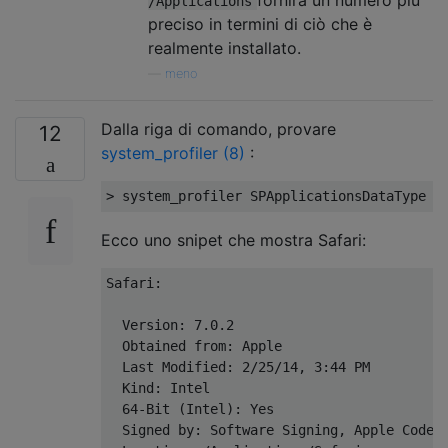
fornirà un numero più
/Applications
preciso in termini di ciò che è
realmente installato.
—
meno
Dalla riga di comando, provare
12
system_profiler (8)
:
Ecco uno snipet che mostra Safari:
Safari:

  Version: 7.0.2

  Obtained from: Apple

  Last Modified: 2/25/14, 3:44 PM

  Kind: Intel

  64-Bit (Intel): Yes

  Signed by: Software Signing, Apple Code S