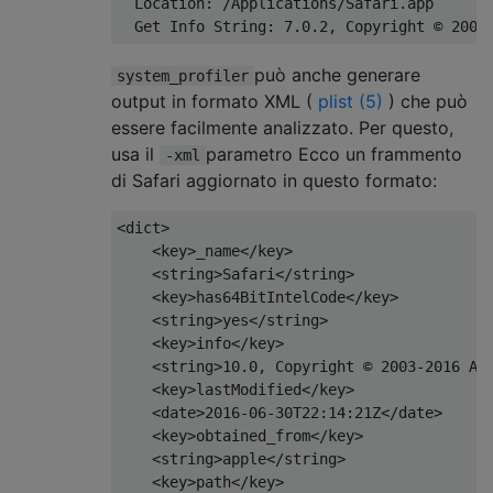
  Location: /Applications/Safari.app

può anche generare
system_profiler
output in formato XML (
plist (5)
) che può
essere facilmente analizzato. Per questo,
usa il
parametro Ecco un frammento
-xml
di Safari aggiornato in questo formato:
<dict>

    <key>_name</key>

    <string>Safari</string>

    <key>has64BitIntelCode</key>

    <string>yes</string>

    <key>info</key>

    <string>10.0, Copyright © 2003-2016 App
    <key>lastModified</key>

    <date>2016-06-30T22:14:21Z</date>

    <key>obtained_from</key>

    <string>apple</string>

    <key>path</key>
