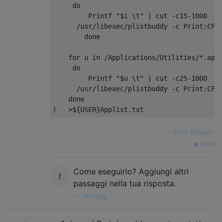
     do

         Printf "$i \t" | cut -c15-1000

      /usr/libexec/plistbuddy -c Print:CFBu
        done

    for u in /Applications/Utilities/*.app

     do

         Printf "$u \t" | cut -c25-1000

      /usr/libexec/plistbuddy -c Print:CFBu
    done

—
Chris Edwards
fonte
Come eseguirlo? Aggiungi altri
passaggi nella tua risposta.
—
Hemang,