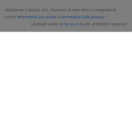
Utilizzando il nostro sito, riconosci di aver letto e compreso le
nostre
Informativa sui cookie
e
Informativa sulla privacy
.
Licensed under
cc by-sa 3.0
with attribution required.