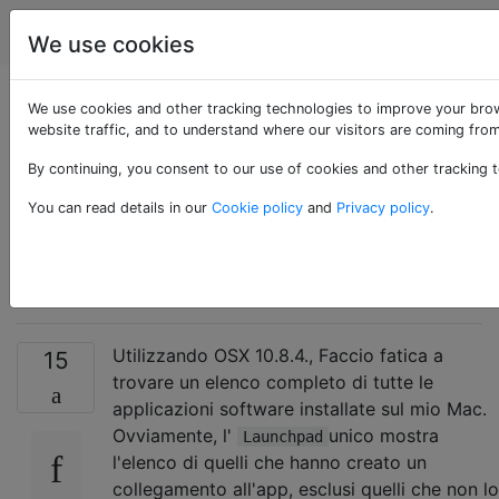
Apple
Tag
Account
We use cookies
Come ottenere un
We use cookies and other tracking technologies to improve your brow
website traffic, and to understand where our visitors are coming from
elenco completo di
By continuing, you consent to our use of cookies and other tracking t
tutte le applicazioni
You can read details in our
Cookie policy
and
Privacy policy
.
installate?
Utilizzando OSX 10.8.4., Faccio fatica a
15
trovare un elenco completo di tutte le
applicazioni software installate sul mio Mac.
Ovviamente, l'
unico mostra
Launchpad
l'elenco di quelli che hanno creato un
collegamento all'app, esclusi quelli che non lo