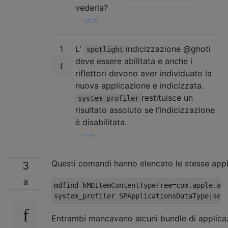
vederla?
—
ghoti,
1
L'
indicizzazione @ghoti
spotlight
deve essere abilitata e anche i
riflettori devono aver individuato la
nuova applicazione e indicizzata.
restituisce un
system_profiler
risultato assoluto se l'indicizzazione
è disabilitata.
—
meno
Questi comandi hanno elencato le stesse applic
3
mdfind kMDItemContentTypeTree=com.apple.app
Entrambi mancavano alcuni bundle di applicazi