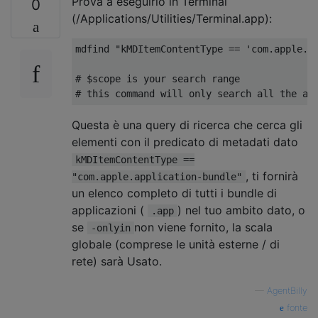
Prova a eseguirlo in Terminal
0
(/Applications/Utilities/Terminal.app):
mdfind "kMDItemContentType == 'com.apple.ap
# $scope is your search range

Questa è una query di ricerca che cerca gli
elementi con il predicato di metadati dato
kMDItemContentType ==
, ti fornirà
"com.apple.application-bundle"
un elenco completo di tutti i bundle di
applicazioni (
) nel tuo ambito dato, o
.app
se
non viene fornito, la scala
-onlyin
globale (comprese le unità esterne / di
rete) sarà Usato.
—
AgentBilly
fonte