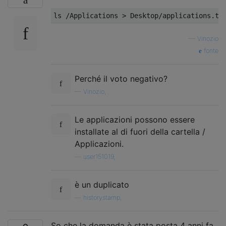
—
Vinozio
fonte
Perché il voto negativo?
—
Vinozio,
Le applicazioni possono essere
installate al di fuori della cartella /
Applicazioni.
—
user151019,
è un duplicato
—
historystamp,
So che la domanda è stata posta 4 anni fa,