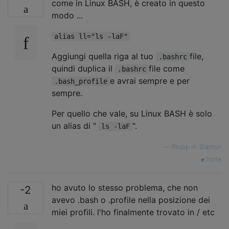
come in Linux BASH, è creato in questo
modo ...
alias ll="ls -laF"
Aggiungi quella riga al tuo
file,
.bashrc
quindi duplica il
file come
.bashrc
e avrai sempre e per
.bash_profile
sempre.
Per quello che vale, su Linux BASH è solo
un alias di "
".
ls -laF
—
Phillip H. Blanton
fonte
ho avuto lo stesso problema, che non
-2
avevo .bash o .profile nella posizione dei
miei profili. l'ho finalmente trovato in / etc