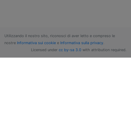
Utilizzando il nostro sito, riconosci di aver letto e compreso le
nostre
Informativa sui cookie
e
Informativa sulla privacy
.
Licensed under
cc by-sa 3.0
with attribution required.