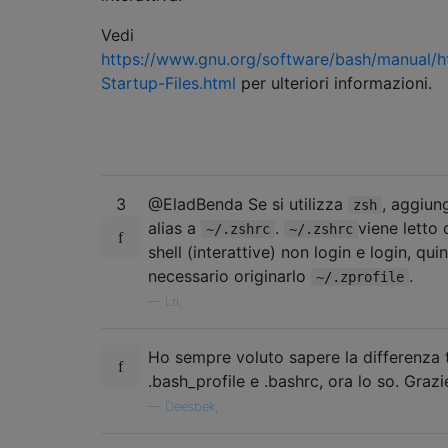
Vedi
https://www.gnu.org/software/bash/manual/
Startup-Files.html
per ulteriori informazioni.
3
@EladBenda Se si utilizza
, aggiun
zsh
alias a
.
viene letto
~/.zshrc
~/.zshrc
shell (interattive) non login e login, qui
necessario originarlo
.
~/.zprofile
—
Lri,
Ho sempre voluto sapere la differenza 
.bash_profile e .bashrc, ora lo so. Grazi
—
Deesbek,