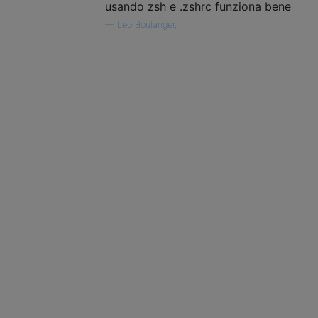
usando zsh e .zshrc funziona bene
—
Leo Boulanger,