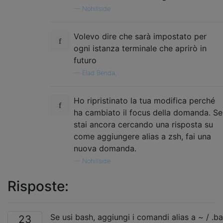
—
Nohillside
Volevo dire che sarà impostato per
ogni istanza terminale che aprirò in
futuro
—
Elad Benda,
Ho ripristinato la tua modifica perché
ha cambiato il focus della domanda. Se
stai ancora cercando una risposta su
come aggiungere alias a zsh, fai una
nuova domanda.
—
Nohillside
Risposte:
Se usi bash, aggiungi i comandi alias a ~ / .b
23