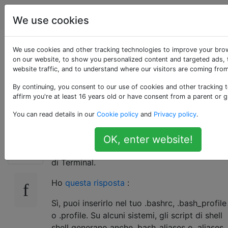
Apple
Tag
Account
We use cookies
Come definire in
We use cookies and other tracking technologies to improve your bro
on our website, to show you personalized content and targeted ads, 
website traffic, and to understand where our visitors are coming from
modo persistente gli
By continuing, you consent to our use of cookies and other tracking 
alias in Terminale
affirm you're at least 16 years old or have consent from a parent or g
You can read details in our
Cookie policy
and
Privacy policy
.
Voglio aggiungere alias al mio ambiente in
OK, enter website!
18
modo che siano disponibili in tutte le istanze
di Terminal.
Ho
questa risposta
:
Sì, puoi inserirlo nel tuo .bashrc, .bash_profile
o .profile. Su alcuni sistemi, gli script di shell
shell generano anche .bash_aliases o .aliases,