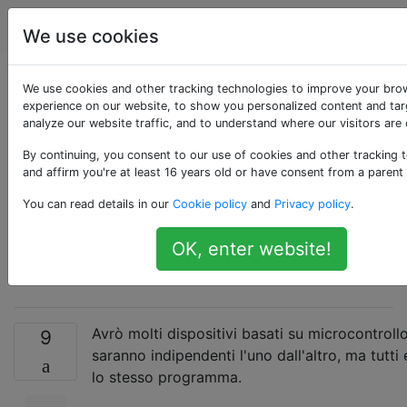
Arduino
Tag
Account
We use cookies
Programmazione di
We use cookies and other tracking technologies to improve your bro
experience on our website, to show you personalized content and tar
analyze our website traffic, and to understand where our visitors are
molti Arduinos
By continuing, you consent to our use of cookies and other tracking 
contemporaneamente
and affirm you're at least 16 years old or have consent from a parent
You can read details in our
Cookie policy
and
Privacy policy
.
con una trasmissione
OK, enter website!
wireless
Avrò molti dispositivi basati su microcontroll
9
saranno indipendenti l'uno dall'altro, ma tutti
lo stesso programma.