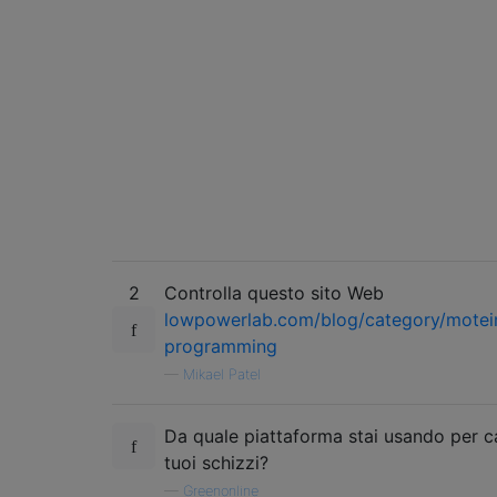
2
Controlla questo sito Web
lowpowerlab.com/blog/category/motein
programming
—
Mikael Patel
Da quale piattaforma stai usando per ca
tuoi schizzi?
—
Greenonline