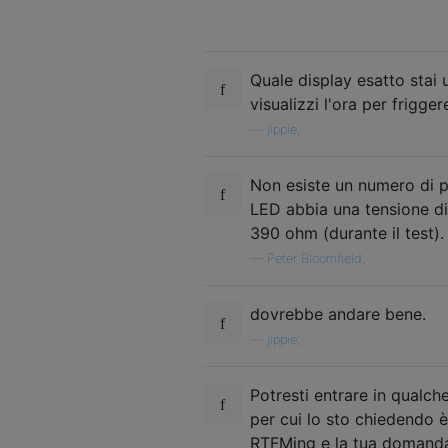
Quale display esatto stai 
visualizzi l'ora per frigge
—
jippie,
Non esiste un numero di pa
LED abbia una tensione di
390 ohm (durante il test).
—
Peter Bloomfield,
dovrebbe andare bene.
—
jippie,
Potresti entrare in qualche
per cui lo sto chiedendo è
RTFMing e la tua domanda è