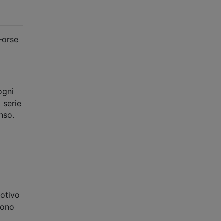
Forse
ogni
 serie
nso.
motivo
Sono