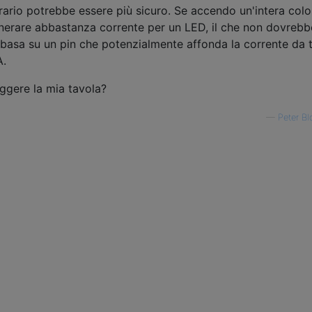
rario potrebbe essere più sicuro. Se accendo un'intera col
generare abbastanza corrente per un LED, il che non dovrebb
 basa su un pin che potenzialmente affonda la corrente da t
A.
iggere la mia tavola?
—
Peter Bl