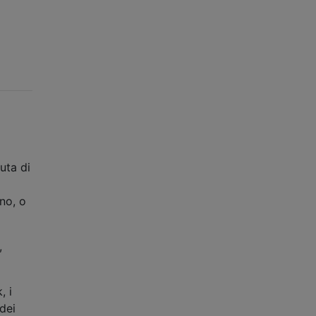
uta di
ino, o
,
, i
dei