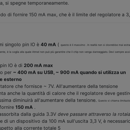
lda, si spegne temporaneamente.
ado di fornire 150 mA max, che è il limite del regolatore a 3,
i singolo pin IO è
40 mA
(
questo è il
massimo
. In realtà non si dovrebbe mai estra
, è la soglia alla quale Atmel non può più garantire che il chip non venga danneggiato. Devi sempre assic
 pin IO è di
200 mA max
ido per
~ 400 mA su USB, ~ 900 mA quando si utilizza un
ne esterno
atore che fornisce ~ 7V. All'aumentare della tensione
ta anche la quantità di calore che il regolatore deve gestir
ssima diminuirà all'aumentare della tensione.
Questo si chiama
limitazi
 fornire
150 mA
.
assorbita dalla guida 3.3V
deve passare attraverso la rotai
e di un dispositivo da 100 mA sull'uscita 3,3 V, è necessari
spetto alla corrente totale 5