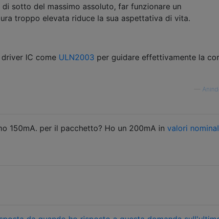
l di sotto del massimo assoluto, far funzionare un
ra troppo elevata riduce la sua aspettativa di vita.
i driver IC come
ULN2003
per guidare effettivamente la co
—
Anind
imo 150mA. per il pacchetto? Ho un 200mA in
valori nominal
risposta da quando ho risposto a questa domanda sull'ultim