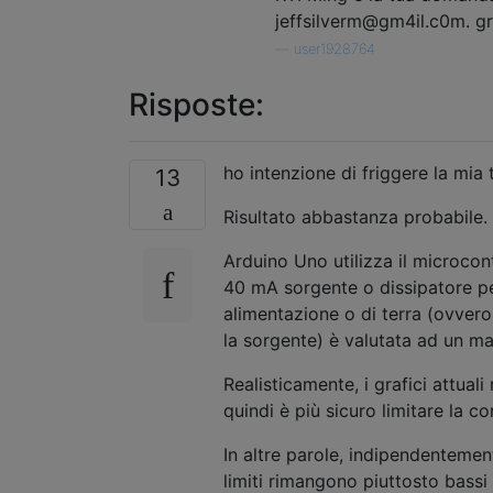
jeffsilverm@gm4il.c0m. gr
—
user1928764
Risposte:
ho intenzione di friggere la mia 
13
Risultato abbastanza probabile.
Arduino Uno utilizza il microco
40 mA sorgente o dissipatore per
alimentazione o di terra (ovvero 
la sorgente) è valutata ad un m
Realisticamente, i grafici attu
quindi è più sicuro limitare la c
In altre parole, indipendentemen
limiti rimangono piuttosto bassi