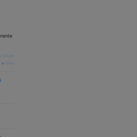
rrente
o Ghosh
fonte
i
o