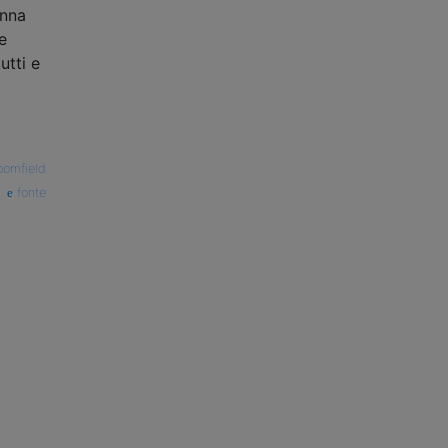
onna
e
utti e
oomfield
fonte