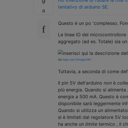
9
tentativo di arduino SE.
Questo è un po 'complesso. Fonda
Le linee IO del microcontrollore (
aggregato (ad es. Totale) sia un 
Dal
foglio dati ATmega328P
.
Tuttavia, a seconda di come defin
Il pin 5V dell'arduino
non
è
colle
più energia. Quando si alimenta 
energia a 500 mA. Questo è condi
disponibile sarà leggermente inf
Quando si utilizza un alimentator
si è limitati dal regolatore 5V 
ha anche un
limite termico
, il c