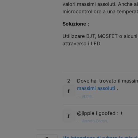
valori massimi assoluti. Anche a
microcontrollore a una temperatu
Soluzione
:
Utilizzare BJT, MOSFET o alcun
attraverso i LED.
2
Dove hai trovato il mass
massimi assoluti
.
—
jippie,
@jippie I goofed :-)
—
Anindo Ghosh,
Ho intenzione di rubare la mia 