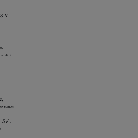
3 V.
rre
urarti di
e,
one termica
a 5V
.
o