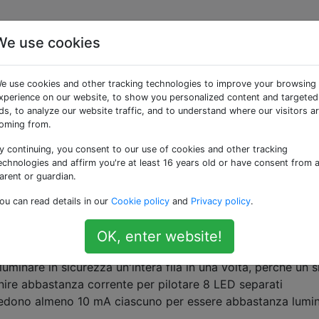
We use cookies
uanta corrente può
e use cookies and other tracking technologies to improve your browsing
?
xperience on our website, to show you personalized content and targeted
ds, to analyze our website traffic, and to understand where our visitors a
oming from.
y continuing, you consent to our use of cookies and other tracking
 8x8 controllata da un Arduino Uno. Come ritengo tipico,
echnologies and affirm you're at least 16 years old or have consent from 
ne per ogni riga e un catodo comune per ogni colonna.
arent or guardian.
ou can read details in our
Cookie policy
and
Privacy policy
.
 matrice collegati direttamente ai pin IO su Uno, e non ho a
 a uno. Passare attraverso l'intera matrice in questo modo
OK, enter website!
nti, il che significa che i LED non sono luminosi come vorre
luminare in sicurezza un'intera fila in una volta, perché un 
nire abbastanza corrente per pilotare 8 LED separati
edono almeno 10 mA ciascuno per essere abbastanza lumin