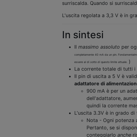
surriscalda. Quando si surrisca
L'uscita regolata a 3,3 V è in gr
In sintesi
Il
massimo assoluto
per ogn
completamente 40 mA da un pin. Fondamentalmente
)
essere al di
sotto di
questo limite attuale.
La corrente totale di tutti i
Il pin di uscita a 5 V è val
adattatore di alimentazio
900 mA è per un adatt
dell'adattatore, aumen
quindi la corrente ma
L'uscita 3.3V è in grado di
Nota - Ogni potenza 
Pertanto, se si dispon
conteggiarlo
anche
ri