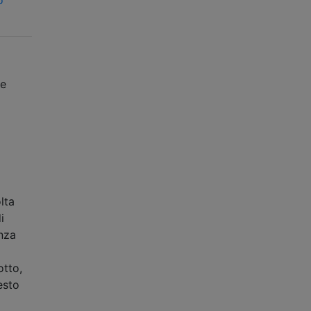
te
lta
i
enza
otto,
esto