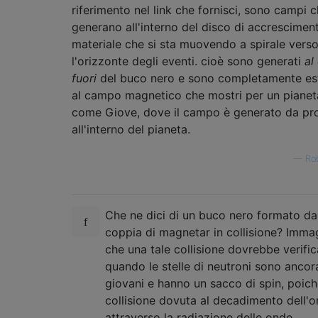
riferimento nel link che fornisci, sono campi c
generano all'interno del disco di accrescimen
materiale che si sta muovendo a spirale vers
l'orizzonte degli eventi. cioè sono generati
al
fuori
del buco nero e sono completamente es
al campo magnetico che mostri per un pianet
come Giove, dove il campo è generato da pr
all'interno del pianeta.
—
Rob
Che ne dici di un buco nero formato da
coppia di magnetar in collisione? Imma
che una tale collisione dovrebbe verific
quando le stelle di neutroni sono ancor
giovani e hanno un sacco di spin, poich
collisione dovuta al decadimento dell'o
attraverso la radiazione delle onde