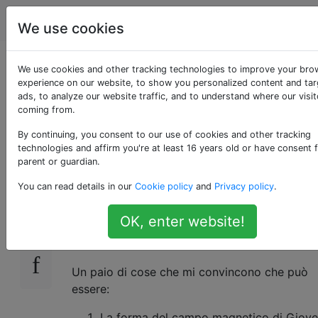
Astronomia
Tag
Account
We use cookies
Il magnetismo può
We use cookies and other tracking technologies to improve your bro
experience on our website, to show you personalized content and ta
ads, to analyze our website traffic, and to understand where our visit
sfuggire a un buco
coming from.
nero?
By continuing, you consent to our use of cookies and other tracking
technologies and affirm you're at least 16 years old or have consent 
parent or guardian.
You can read details in our
Cookie policy
and
Privacy policy
.
Conosco la luce e praticamente solo la
9
gravità può sfuggire a un buco nero. La mia
OK, enter website!
domanda è: il magnetismo può sfuggire a un
buco nero?
Un paio di cose che mi convincono che può
essere:
La forma del campo magnetico di Giove