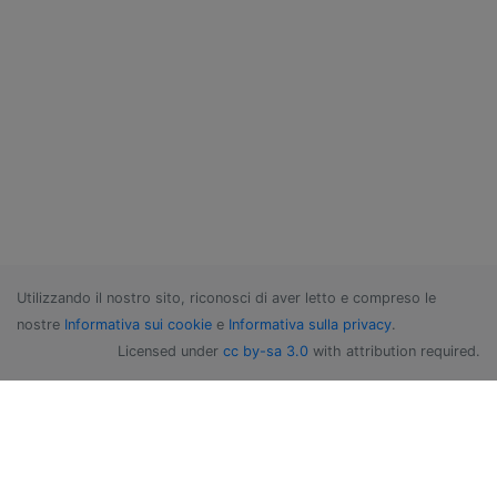
Utilizzando il nostro sito, riconosci di aver letto e compreso le
nostre
Informativa sui cookie
e
Informativa sulla privacy
.
Licensed under
cc by-sa 3.0
with attribution required.