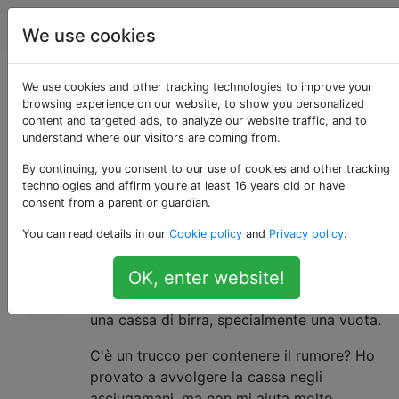
biciclette
Tag
Account
We use cookies
Cassa di birra come
We use cookies and other tracking technologies to improve your
browsing experience on our website, to show you personalized
content and targeted ads, to analyze our website traffic, and to
carico
understand where our visitors are coming from.
By continuing, you consent to our use of cookies and other tracking
technologies and affirm you're at least 16 years old or have
Di recente ho acquistato un rimorchio per
10
consent from a parent or guardian.
carico a due ruote senza sospensioni, e ne
You can read details in our
Cookie policy
and
Privacy policy
.
sono abbastanza soddisfatto.
OK, enter website!
Il mio problema principale è che diventa
incredibilmente rumoroso quando trasporta
una cassa di birra, specialmente una vuota.
C'è un trucco per contenere il rumore? Ho
provato a avvolgere la cassa negli
asciugamani, ma non mi aiuta molto.