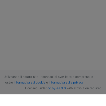
Utilizzando il nostro sito, riconosci di aver letto e compreso le
nostre
Informativa sui cookie
e
Informativa sulla privacy
.
Licensed under
cc by-sa 3.0
with attribution required.