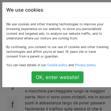
biciclette
Tag
Account
We use cookies
Passando le auto
We use cookies and other tracking technologies to improve your
browsing experience on our website, to show you personalized
content and targeted ads, to analyze our website traffic, and to
sulla destra, e in
understand where our visitors are coming from.
seguito si fondono
By continuing, you consent to our use of cookies and other tracking
technologies and affirm you're at least 16 years old or have
consent from a parent or guardian.
nella loro corsia
You can read details in our
Cookie policy
and
Privacy policy
.
OK, enter website!
Il mio viaggio mi porta lungo una strada
20
abbastanza trafficata, con 4 corsie di traffico
e macchine parcheggiate lungo la maggior
parte. Non ci sono piste ciclabili, ma in alcuni
punti è abbastanza largo da poter passare
facilmente il traffico sulla destra (il che è