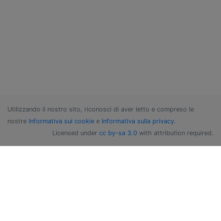
Utilizzando il nostro sito, riconosci di aver letto e compreso le
nostre
Informativa sui cookie
e
Informativa sulla privacy
.
Licensed under
cc by-sa 3.0
with attribution required.