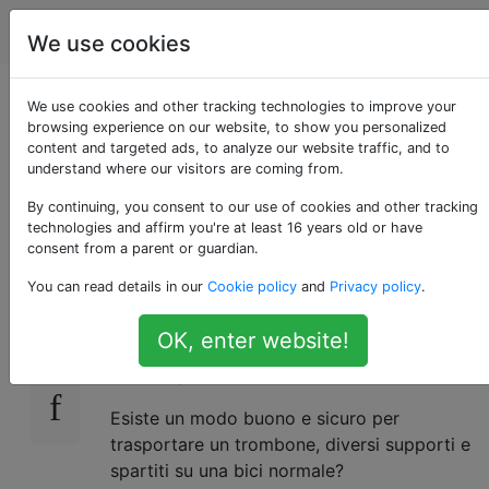
biciclette
Tag
Account
We use cookies
Come trasportare
We use cookies and other tracking technologies to improve your
browsing experience on our website, to show you personalized
content and targeted ads, to analyze our website traffic, and to
oggetti ingombranti
understand where our visitors are coming from.
in bici
By continuing, you consent to our use of cookies and other tracking
technologies and affirm you're at least 16 years old or have
consent from a parent or guardian.
You can read details in our
Cookie policy
and
Privacy policy
.
Sono un musicista per hobby e vorrei
11
trasportare i miei strumenti sulla bici perché
OK, enter website!
ci sono solo alcuni parcheggi ed è troppo
lontano per camminare.
Esiste un modo buono e sicuro per
trasportare un trombone, diversi supporti e
spartiti su una bici normale?