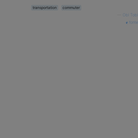
transportation
commuter
—
Obl Tobl
fonte