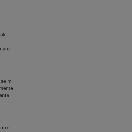
ali
inare
 se mi
amente
mente
otrei