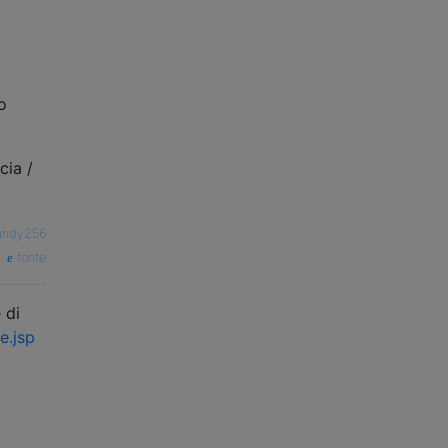
o
cia /
andy256
fonte
 di
e.jsp