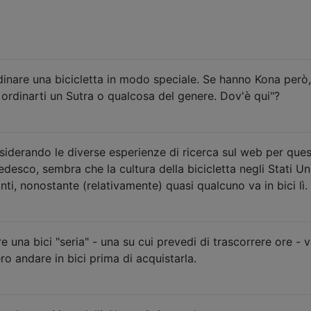
dinare una bicicletta in modo speciale. Se hanno Kona però,
rdinarti un Sutra o qualcosa del genere. Dov'è qui"?
siderando le diverse esperienze di ricerca sul web per que
edesco, sembra che la cultura della bicicletta negli Stati Uni
ti, nonostante (relativamente) quasi qualcuno va in bici lì.
e una bici "seria" - una su cui prevedi di trascorrere ore - v
ro andare in bici prima di acquistarla.