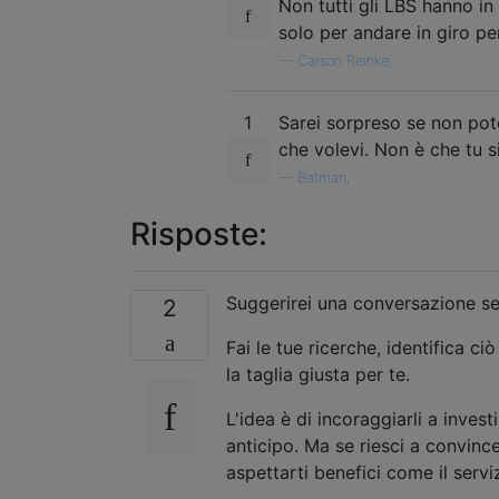
Non tutti gli LBS hanno in
solo per andare in giro per
—
Carson Reinke,
1
Sarei sorpreso se non pot
che volevi. Non è che tu s
—
Batman,
Risposte:
Suggerirei una conversazione seri
2
Fai le tue ricerche, identifica ci
la taglia giusta per te.
L'idea è di incoraggiarli a inves
anticipo. Ma se riesci a convince
aspettarti benefici come il serv