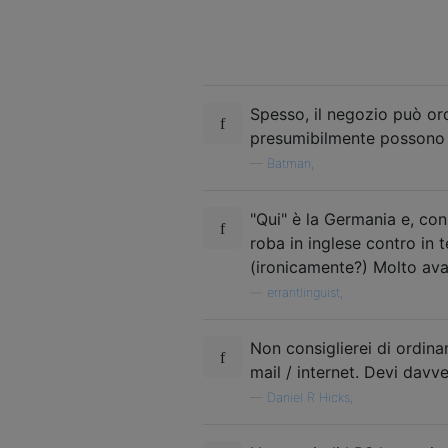
Spesso, il negozio può or
presumibilmente possono o
—
Batman,
"Qui" è la Germania e, con
roba in inglese contro in t
(ironicamente?) Molto avan
—
errantlinguist,
Non consiglierei di ordinar
mail / internet. Devi davve
—
Daniel R Hicks,