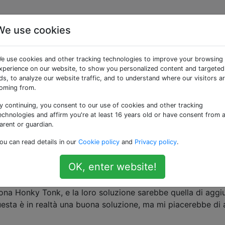
We use cookies
 le biciclette per
e use cookies and other tracking technologies to improve your browsing
xperience on our website, to show you personalized content and targeted
ds, to analyze our website traffic, and to understand where our visitors a
oming from.
y continuing, you consent to our use of cookies and other tracking
e una bici che corrisponda al mio stile di guida, alle misu
echnologies and affirm you're at least 16 years old or have consent from 
 conto bancario quando non sono in grado di andare di per
arent or guardian.
ti di persona?
ou can read details in our
Cookie policy
and
Privacy policy
.
 un angolo del mondo in cui il tipo di bici trasportato da q
OK, enter website!
coli) non è in alcun modo quello che voglio: voglio qualcosa d
onneuring", ma lì è solo un negozio che "porta" qualcosa vic
Kona Honky Tonk, e la loro soluzione sarebbe quella di agg
questa è in realtà una buona soluzione, ma mi piacerebbe di