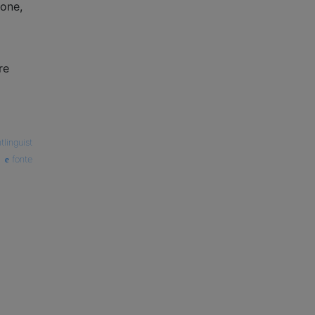
ione,
re
tlinguist
fonte