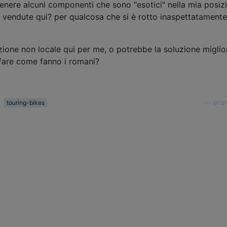
enere alcuni componenti che sono "esotici" nella mia posiz
o vendute qui? per qualcosa che si è rotto inaspettatamente
zione non locale qui per me, o potrebbe la soluzione miglio
fare come fanno i romani?
touring-bikes
—
erran