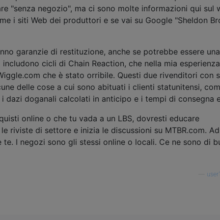
e "senza negozio", ma ci sono molte informazioni qui sul
me i siti Web dei produttori e se vai su Google "Sheldon B
vranno garanzie di restituzione, anche se potrebbe essere una
i includono cicli di Chain Reaction, che nella mia esperienz
 Wiggle.com che è stato orribile. Questi due rivenditori con 
e delle cose a cui sono abituati i clienti statunitensi, com
 dazi doganali calcolati in anticipo e i tempi di consegna e
cquisti online o che tu vada a un LBS, dovresti educare
e riviste di settore e inizia le discussioni su MTBR.com. Ad
e. I negozi sono gli stessi online o locali. Ce ne sono di b
—
user