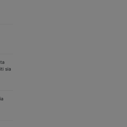
sta
ti sia
ia