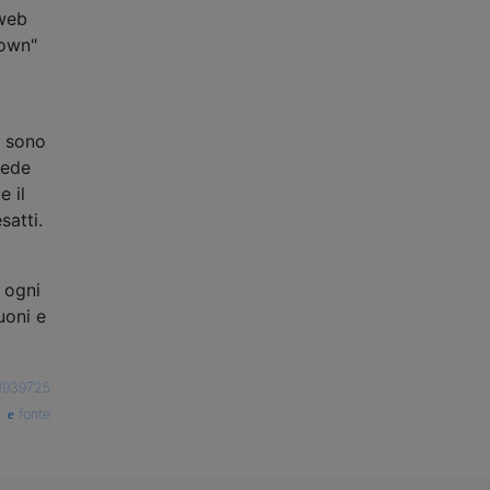
 web
rown"
a sono
sede
e il
satti.
 ogni
uoni e
1939725
fonte