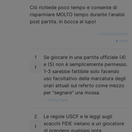
Ciò richiede poco tempo e consente di
risparmiare MOLTO tempo durante l'analisi
post partita. In bocca al lupo!
—
chubbycantorset
fonte
1
Se giocare in una partita ufficiale (4)
e (5) non è semplicemente permesso.
1-3 sarebbe fattibile solo facendo
uso facoltativo della marcatura degli
orari attuali sul referto come mezzo
per "segnare" una mossa.
—
Marty Neal,
2
Le regole USCF e le leggi sugli
scacchi FIDE vietano a un giocatore
di prendere qualsiasi nota.