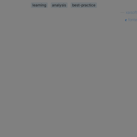
learning
analysis
best-practice
—
xaisoft
fonte