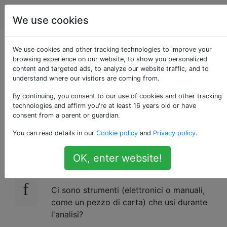
Scacchi
Tag
Account
We use cookies
Come analizzo il mio
We use cookies and other tracking technologies to improve your
browsing experience on our website, to show you personalized
content and targeted ads, to analyze our website traffic, and to
gioco dopo aver
understand where our visitors are coming from.
giocato?
By continuing, you consent to our use of cookies and other tracking
technologies and affirm you're at least 16 years old or have
consent from a parent or guardian.
You can read details in our
Cookie policy
and
Privacy policy
.
Quali tecniche usi per analizzare i tuoi giochi
59
o quelli di altre persone?
OK, enter website!
Quanto tempo dedichi all'analisi del gioco?
Ci sono strumenti (elettronici o manuali,
come un pezzo di carta) che usi durante
l'analisi?