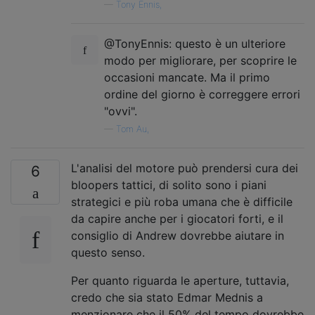
—
Tony Ennis,
@TonyEnnis: questo è un ulteriore
modo per migliorare, per scoprire le
occasioni mancate. Ma il primo
ordine del giorno è correggere errori
"ovvi".
—
Tom Au,
L'analisi del motore può prendersi cura dei
6
bloopers tattici, di solito sono i piani
strategici e più roba umana che è difficile
da capire anche per i giocatori forti, e il
consiglio di Andrew dovrebbe aiutare in
questo senso.
Per quanto riguarda le aperture, tuttavia,
credo che sia stato Edmar Mednis a
menzionare che il 50% del tempo dovrebbe