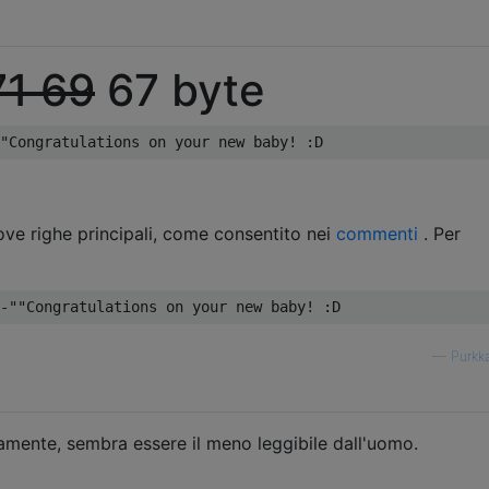
71
69
67 byte
"Congratulations on your new baby! :D
ove righe principali, come consentito nei
commenti
. Per
-""Congratulations on your new baby! :D
—
Purkk
iamente, sembra essere il meno leggibile dall'uomo.