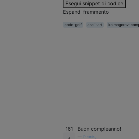
Esegui snippet di codice
Espandi frammento
code-golf
ascii-art
kolmogorov-comp
161
Buon compleanno!
—
Dennis,