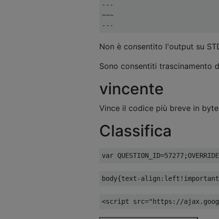
---

~~~

Non è consentito l'output su S
Sono consentiti trascinamento d
vincente
Vince il codice più breve in byte
Classifica
var
 QUESTION_ID
=
57277
;
OVERRIDE
body
{
text-align
:
left
!important
<script
src
=
"https://ajax.goog