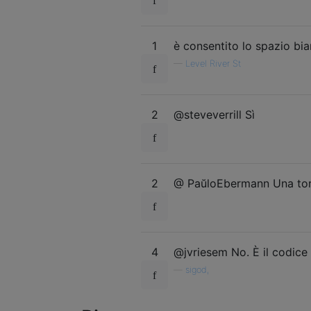
1
è consentito lo spazio bi
—
Level River St
2
@steveverrill Sì
2
@ PaŭloEbermann Una tort
4
@jvriesem No. È il codice 
—
sigod,