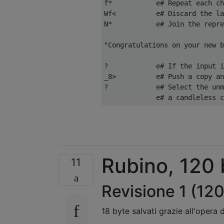
f*           e# Repeat each ch
Wf<          e# Discard the la
N*           e# Join the repre
"Congratulations on your new b
?            e# If the input i
_8>          e# Push a copy an
?            e# Select the unm
Rubino, 120 
11
Revisione 1 (120
18 byte salvati grazie all'opera 