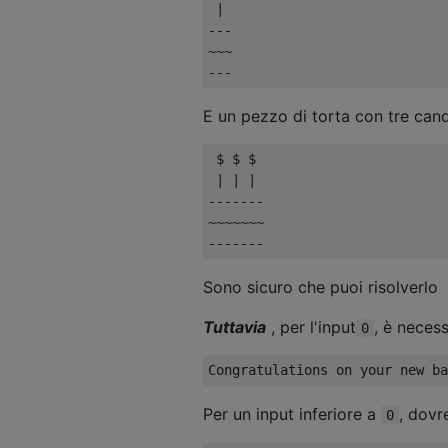
 |

---

~~~

E un pezzo di torta con tre can
 $ $ $

 | | |

-------

~~~~~~~

Sono sicuro che puoi risolverlo
Tuttavia
, per l'input
, è neces
0
Per un input inferiore a
, dovr
0