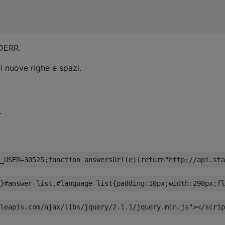
TDERR.
i nuove righe e spazi.
.
_USER
=
30525
;
function
 answersUrl
(
e
){
return
"http://api.sta
}#
answer-list
,#
language-list
{
padding
:
10px
;
width
:
290px
;
fl
leapis.com/ajax/libs/jquery/2.1.1/jquery.min.js"
></scrip