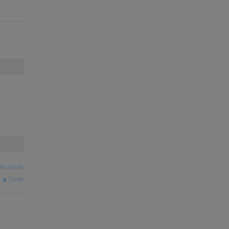
aKoodari
fonte