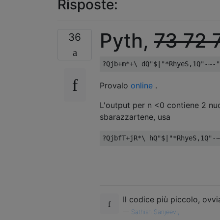
Risposte:
Pyth,
73
72
36
?Qjb+m*+\ dQ"$|"*RhyeS,1Q"-~-"
Provalo
online
.
L'output per n <0 contiene 2 nu
sbarazzartene, usa
?QjbfT+jR*\ hQ"$|"*RhyeS,1Q"-~
Il codice più piccolo, ovv
—
Sathish Sanjeevi,