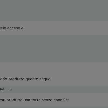
dele accese è:
sario produrre quanto segue:
esti produrre una torta senza candele: