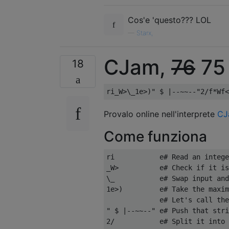
Cos'e 'questo??? LOL
—
Starx,
CJam,
76
75
18
Provalo online nell'interprete
CJ
Come funziona
ri           e# Read an intege
_W>          e# Check if it is
\_           e# Swap input and
1e>)         e# Take the maxim
             e# Let's call the
" $ |--~~--" e# Push that stri
2/           e# Split it into 