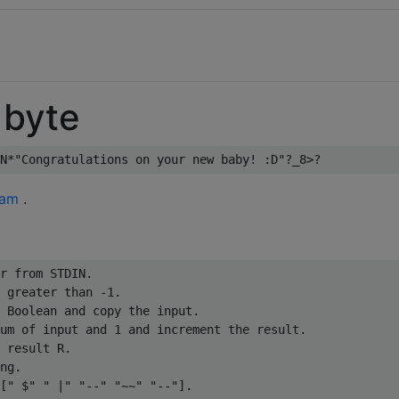
 byte
am
.
r from STDIN.

 greater than -1.

 Boolean and copy the input.

um of input and 1 and increment the result.

 result R.

ng.

[" $" " |" "--" "~~" "--"].
