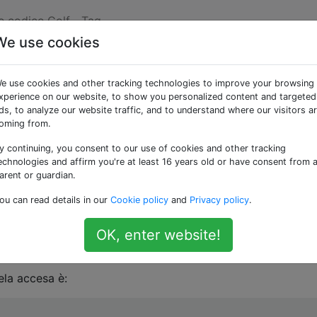
e codice Golf
Tag
We use cookies
nno: D
e use cookies and other tracking technologies to improve your browsing
xperience on our website, to show you personalized content and targeted
ds, to analyze our website traffic, and to understand where our visitors a
oming from.
y continuing, you consent to our use of cookies and other tracking
pleanno (davvero!) E purtroppo ho dovuto organizzare la mia
echnologies and affirm you're at least 16 years old or have consent from 
arent or guardian.
ou can read details in our
Cookie policy
and
Privacy policy
.
nput, scrivi un
programma completo
per produrre una tort
OK, enter website!
ela accesa è: