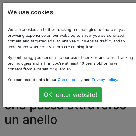
cucinando
Tag
Account
We use cookies
Misterioso dispositivo
We use cookies and other tracking technologies to improve your
browsing experience on our website, to show you personalized
content and targeted ads, to analyze our website traffic, and to
da cucina con
understand where our visitors are coming from.
passanti a tre dita,
By continuing, you consent to our use of cookies and other tracking
technologies and affirm you're at least 16 years old or have
consent from a parent or guardian.
uno attaccato ad
You can read details in our
Cookie policy
and
Privacy policy
.
un'asta scorrevole
OK, enter website!
che passa attraverso
un anello