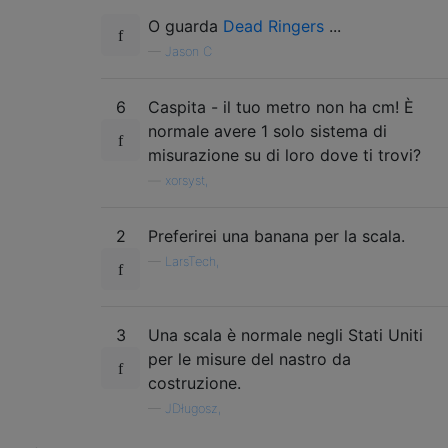
O guarda
Dead Ringers
...
—
Jason C
6
Caspita - il tuo metro non ha cm! È
normale avere 1 solo sistema di
misurazione su di loro dove ti trovi?
—
xorsyst,
2
Preferirei una banana per la scala.
—
LarsTech,
3
Una scala è normale negli Stati Uniti
per le misure del nastro da
costruzione.
—
JDługosz,