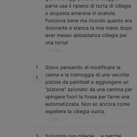
parte usa il ripieno di torta di ciliegie
o acquista amarene in scatola.
Funziona bene ma ricordo quanto era
dolorante e stanca la mia mano dopo
aver messo abbastanza ciliegie per
una torta!
—
Giuda,
1
Stavo pensando di modificare la
canna e la tramoggia di una vecchia
pistola da paintball e aggiungere un
"pistone" azionato da una camma per
spingere fuori la fossa per farne una
automatizzata. Non so ancora come
espellere la ciliegia vuota.
—
OMY,
3
Soluzioni con ciliegie ... e perché