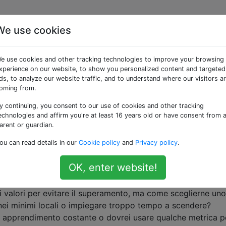
We use cookies
so di apprendimento
e use cookies and other tracking technologies to improve your browsing
xperience on our website, to show you personalized content and targeted
ds, to analyze our website traffic, and to understand where our visitors a
mplementazione della Discesa stocastica del gradiente
oming from.
SGD
pagazione di ritorno, e mentre capisco il suo scopo ho alcun
y continuing, you consent to our use of cookies and other tracking
ori per il tasso di apprendimento.
echnologies and affirm you're at least 16 years old or have consent from 
arent or guardian.
 correlato alla forma del gradiente di errore, in quanto det
ou can read details in our
Cookie policy
and
Privacy policy
.
e queste informazioni per informare la vostra decisione su u
OK, enter website!
ri dovrei scegliere e come dovrei sceglierli?
i valori per evitare il superamento, ma come sceglierne uno
nei minimi locali o impiegare troppo tempo a scendere?
i apprendimento costante o dovrei usare qualche metrica p