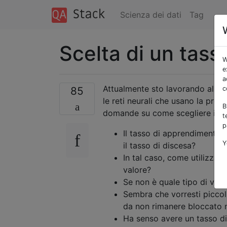
Scienza dei dati
Tag
Scelta di un tas
W
e
a
Attualmente sto lavorando all'i
85
c
le reti neurali che usano la pro
B
domande su come scegliere i val
t
p
Il tasso di apprendimento è
Y
il tasso di discesa?
In tal caso, come utilizzat
valore?
Se non è quale tipo di valo
Sembra che vorresti piccol
da non rimanere bloccato 
Ha senso avere un tasso d