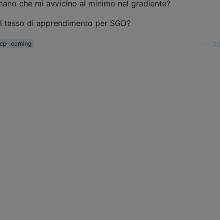
mano che mi avvicino al minimo nel gradiente?
il tasso di apprendimento per SGD?
ep-learning
—
rag