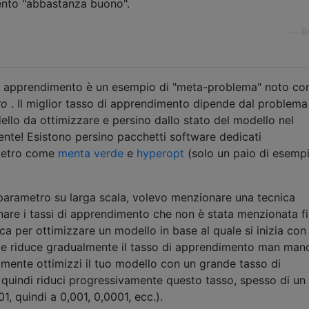
ento "abbastanza buono".
—
B
di apprendimento è un esempio di "meta-problema" noto c
ro
. Il miglior tasso di apprendimento dipende dal problema
dello da ottimizzare e persino dallo stato del modello nel
ente! Esistono persino pacchetti software dedicati
ametro come
menta
verde
e
hyperopt
(solo un paio di esempi
erparametro su larga scala, volevo menzionare una tecnica
re i tassi di apprendimento che non è stata menzionata fi
ca per ottimizzare un modello in base al quale si inizia con
 e riduce gradualmente il tasso di apprendimento man man
lmente ottimizzi il tuo modello con un grande tasso di
e quindi riduci progressivamente questo tasso, spesso di un
1, quindi a 0,001, 0,0001, ecc.).