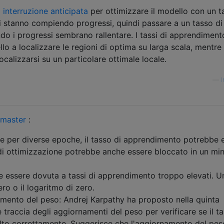
'
interruzione anticipata
per ottimizzare il modello con un t
i stanno compiendo progressi, quindi passare a un tasso di
o i progressi sembrano rallentare. I tassi di apprendiment
o a localizzare le regioni di optima su larga scala, mentre i
focalizzarsi su un particolare ottimale locale.
—
 master
:
ce per diverse epoche, il tasso di apprendimento potrebbe 
di ottimizzazione potrebbe anche essere bloccato in un mi
 essere dovuta a tassi di apprendimento troppo elevati. Un
ro o il logaritmo di zero.
mento del peso: Andrej Karpathy ha proposto nella quinta
 traccia degli aggiornamenti del peso per verificare se il ta
lto correttamente. Suggerisce che l'aggiornamento del pes