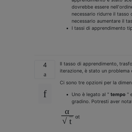
dovrebbe essere nell'ordin
necessario ridurre il tass
necessario aumentare il ta
I tassi di apprendimento tip
Il tasso di apprendimento, trasf
4
iterazione, è stato un problema 
Ci sono tre opzioni per la dimen
Uno è legato al "
tempo
" 
gradino. Potresti aver not
α
α
t
√
t