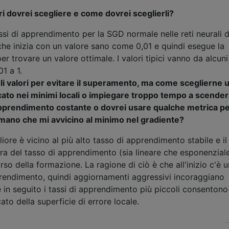
ri dovrei scegliere e come dovrei sceglierli?
ssi di apprendimento per la SGD normale nelle reti neurali d
che inizia con un valore sano come 0,01 e quindi esegue la
er trovare un valore ottimale. I valori tipici vanno da alcuni
1 a 1.
li valori per evitare il superamento, ma come sceglierne 
cato nei minimi locali o impiegare troppo tempo a scende
pprendimento costante o dovrei usare qualche metrica p
 mano che mi avvicino al minimo nel gradiente?
gliore è vicino al più alto tasso di apprendimento stabile e il
ra del tasso di apprendimento (sia lineare che esponenzial
orso della formazione. La ragione di ciò è che all'inizio c'è u
rendimento, quindi aggiornamenti aggressivi incoraggiano
e in seguito i tassi di apprendimento più piccoli consenton
ato della superficie di errore locale.