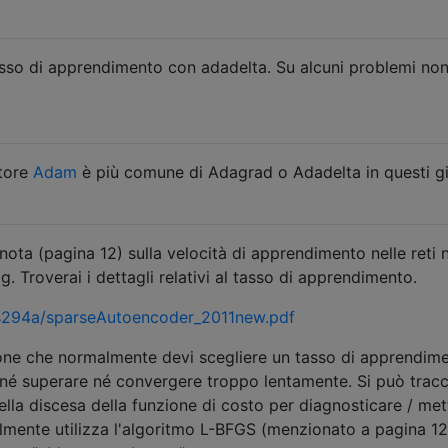
 tasso di apprendimento con adadelta. Su alcuni problemi no
atore
Adam
è più comune di Adagrad o Adadelta in questi gi
nota (pagina 12) sulla velocità di apprendimento nelle reti n
 Troverai i dettagli relativi al tasso di apprendimento.
/cs294a/sparseAutoencoder_2011new.pdf
gione che normalmente devi scegliere un tasso di apprendim
né superare né convergere troppo lentamente. Si può tracci
lla discesa della funzione di costo per diagnosticare / met
lmente utilizza l'algoritmo L-BFGS (menzionato a pagina 12