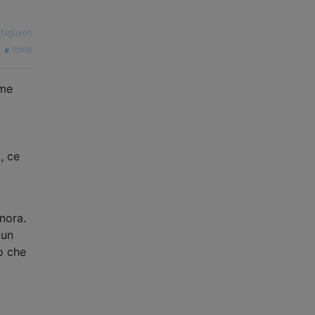
rNguyen
fonte
ome
, ce
nora.
 un
o che