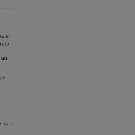
obale
irato
u un
gni
 ha il