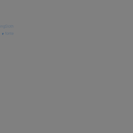
ingSloth
fonte