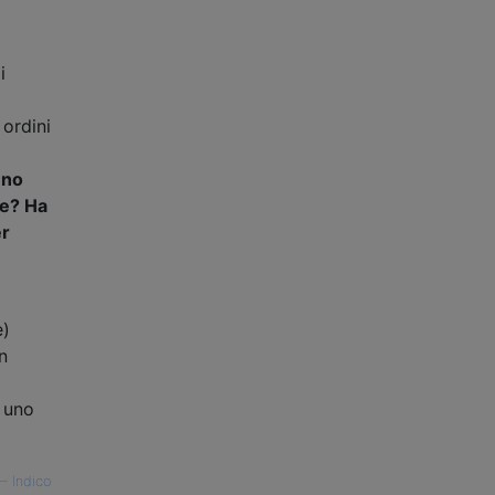
i
 ordini
uno
re? Ha
er
e)
n
o uno
—
Indico