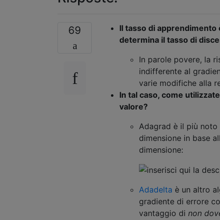
Il tasso di apprendimento 
69
determina il tasso di disc
In parole povere, la r
indifferente al gradien
varie modifiche alla 
In tal caso, come utilizza
valore?
Adagrad è il più noto
dimensione in base all
dimensione:
Adadelta
è un altro al
gradiente di errore c
vantaggio di
non dove