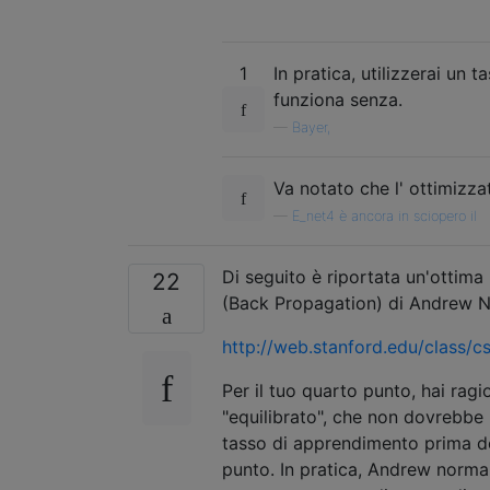
1
In pratica, utilizzerai un
funziona senza.
—
Bayer,
Va notato che l' ottimizz
—
E_net4 è ancora in sciopero il
Di seguito è riportata un'ottima 
22
(Back Propagation) di Andrew Ng.
http://web.stanford.edu/class
Per il tuo quarto punto, hai ra
"equilibrato", che non dovrebbe 
tasso di apprendimento prima de
punto. In pratica, Andrew norma