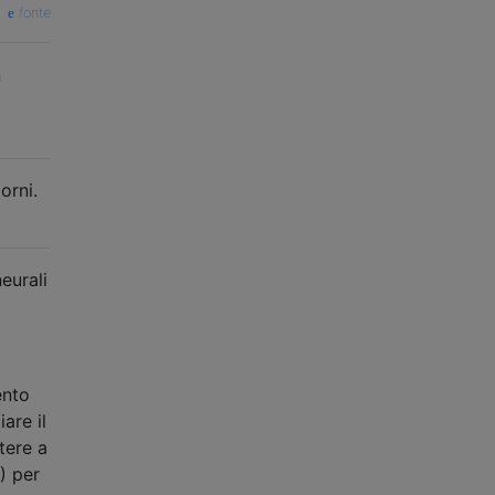
fonte
n
orni.
eurali
ento
are il
tere a
) per