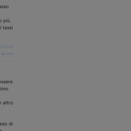
asso
o più
 tassi
lmjohns3
fonte
essere
nimo
 altro
sso di
o