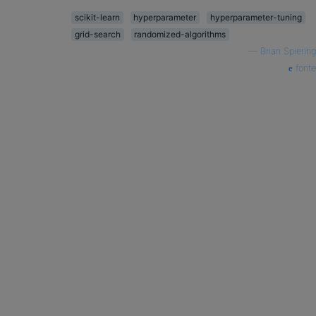
scikit-learn
hyperparameter
hyperparameter-tuning
grid-search
randomized-algorithms
—
Brian Spiering
fonte