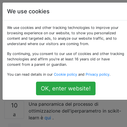
Scienza dei dati
Tag
Account
We use cookies
Qual è il metodo più
We use cookies and other tracking technologies to improve your
browsing experience on our website, to show you personalized
content and targeted ads, to analyze our website traffic, and to
efficiente per
understand where our visitors are coming from.
l'ottimizzazione
By continuing, you consent to our use of cookies and other tracking
technologies and affirm you're at least 16 years old or have
consent from a parent or guardian.
dell'iperparametro in
You can read details in our
Cookie policy
and
Privacy policy
.
scikit-learn?
OK, enter website!
Una panoramica del processo di
10
ottimizzazione dell'iperparametro in scikit-
learn è
qui
.