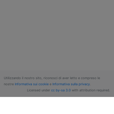
Utilizzando il nostro sito, riconosci di aver letto e compreso le
nostre
Informativa sui cookie
e
Informativa sulla privacy
.
Licensed under
cc by-sa 3.0
with attribution required.