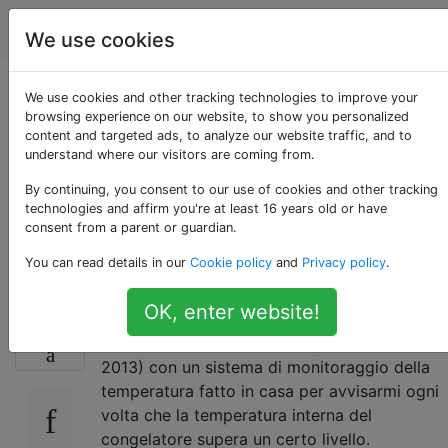
Migliorie di casa
Tag
Account
We use cookies
Perché il mio
We use cookies and other tracking technologies to improve your
browsing experience on our website, to show you personalized
content and targeted ads, to analyze our website traffic, and to
congelatore si
understand where our visitors are coming from.
riscalda un po 'ogni
By continuing, you consent to our use of cookies and other tracking
technologies and affirm you're at least 16 years old or have
consent from a parent or guardian.
14 ore?
You can read details in our
Cookie policy
and
Privacy policy
.
OK, enter website!
Ho equipaggiato il mio frigo-congelatore
91
(Bosch KGN 33X48 / 13, acquistato intorno al
2013) con un sistema di monitoraggio della
temperatura fatto in casa per avvisarmi ogni
volta che la temperatura interna del
congelatore supera un certo livello.