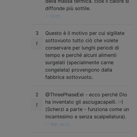
della massa termica. cioè il calore si
diffonde più sottile.
—
Scott,
3
Questo è il motivo per cui sigillate
sottovuoto tutto ciò che volete
conservare per lunghi periodi di
tempo e perché alcuni alimenti
surgelati (specialmente carne
congelata) provengono dalla
fabbrica sottovuoto.
2
@ThreePhaseEel - ecco perché Dio
ha inventato gli asciugacapelli. :-)
(Scherzi a parte - funziona come un
incantesimo e senza scalpellatura).
—
Bob Jarvis,