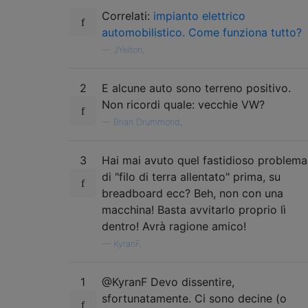
Correlati:
impianto elettrico
automobilistico. Come funziona tutto?
—
JYelton,
2
E alcune auto sono terreno positivo.
Non ricordi quale: vecchie VW?
—
Brian Drummond,
3
Hai mai avuto quel fastidioso problema
di "filo di terra allentato" prima, su
breadboard ecc? Beh, non con una
macchina! Basta avvitarlo proprio lì
dentro! Avrà ragione amico!
—
KyranF,
1
@KyranF Devo dissentire,
sfortunatamente. Ci sono decine (o