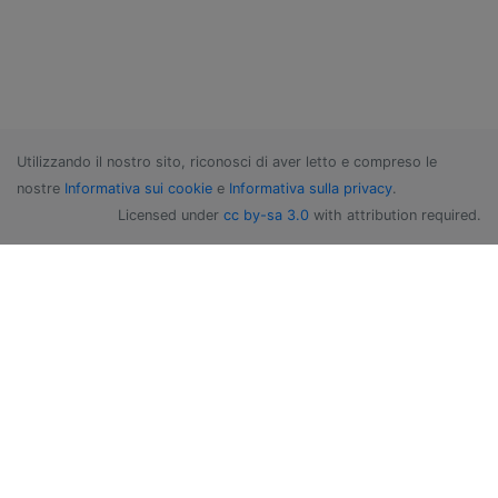
Utilizzando il nostro sito, riconosci di aver letto e compreso le
nostre
Informativa sui cookie
e
Informativa sulla privacy
.
Licensed under
cc by-sa 3.0
with attribution required.