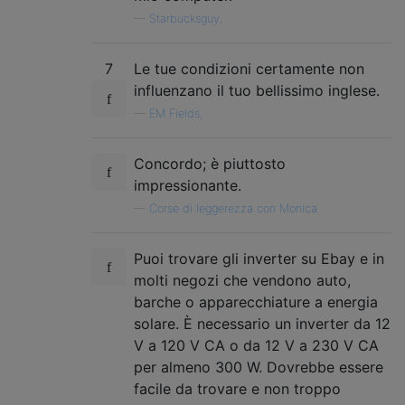
—
Starbucksguy,
7
Le tue condizioni certamente non
influenzano il tuo bellissimo inglese.
—
EM Fields,
Concordo; è piuttosto
impressionante.
—
Corse di leggerezza con Monica
Puoi trovare gli inverter su Ebay e in
molti negozi che vendono auto,
barche o apparecchiature a energia
solare. È necessario un inverter da 12
V a 120 V CA o da 12 V a 230 V CA
per almeno 300 W. Dovrebbe essere
facile da trovare e non troppo