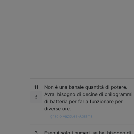
11
Non è una banale quantità di potere.
Avrai bisogno di decine di chilogrammi
di batteria per farla funzionare per
diverse ore.
—
Ignacio Vazquez-Abrams,
3
Esegui solo i numeri, se hai bisogno di