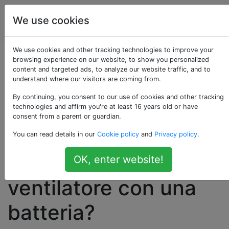
Ingegnere
Tag
We use cookies
Account
elettrico
We use cookies and other tracking technologies to improve your
Sono un
browsing experience on our website, to show you personalized
content and targeted ads, to analyze our website traffic, and to
understand where our visitors are coming from.
quadriplegico.
By continuing, you consent to our use of cookies and other tracking
Sarebbe possibile
technologies and affirm you're at least 16 years old or have
consent from a parent or guardian.
alimentare il mio
You can read details in our
Cookie policy
and
Privacy policy
.
umidificatore del
OK, enter website!
ventilatore con una
batteria?