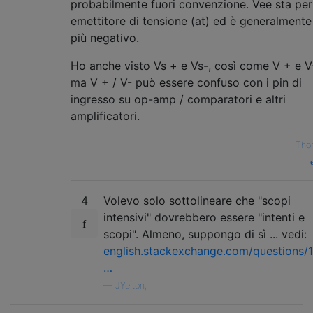
probabilmente fuori convenzione. Vee sta per
emettitore di tensione (at) ed è generalmente 
più negativo.
Ho anche visto Vs + e Vs-, così come V + e V
ma V + / V- può essere confuso con i pin di
ingresso su op-amp / comparatori e altri
amplificatori.
—
Tho
4
Volevo solo sottolineare che "scopi
intensivi" dovrebbero essere "intenti e
scopi". Almeno, suppongo di sì ... vedi:
english.stackexchange.com/questions/
…
—
JYelton,