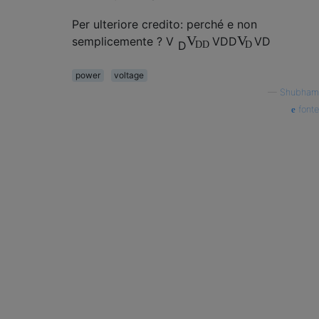
Per ulteriore credito: perché e non
V
V
semplicemente ?
V
V
D
D
V
D
D
D
D
D
power
voltage
—
Shubham
fonte