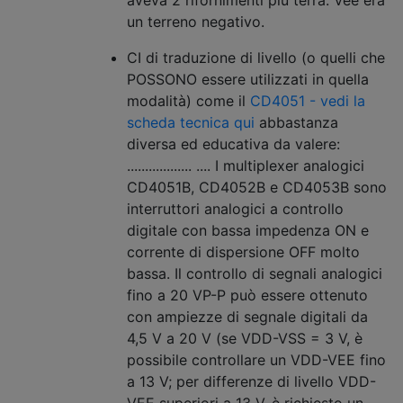
aveva 2 rifornimenti più terra. Vee era
un terreno negativo.
CI di traduzione di livello (o quelli che
POSSONO essere utilizzati in quella
modalità) come il
CD4051 - vedi la
scheda tecnica qui
abbastanza
diversa ed educativa da valere:
.................. .... I multiplexer analogici
CD4051B, CD4052B e CD4053B sono
interruttori analogici a controllo
digitale con bassa impedenza ON e
corrente di dispersione OFF molto
bassa. Il controllo di segnali analogici
fino a 20 VP-P può essere ottenuto
con ampiezze di segnale digitali da
4,5 V a 20 V (se VDD-VSS = 3 V, è
possibile controllare un VDD-VEE fino
a 13 V; per differenze di livello VDD-