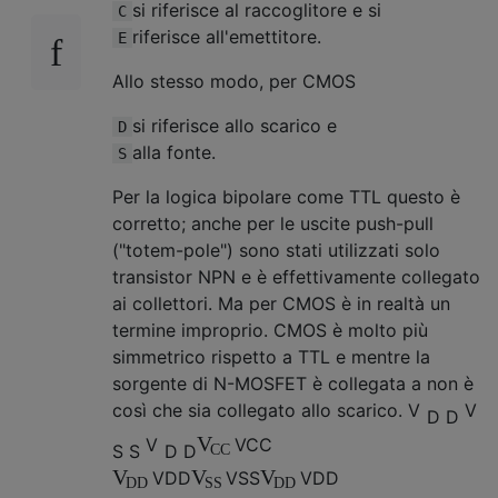
si riferisce al raccoglitore e si
C
riferisce all'emettitore.
E
Allo stesso modo, per CMOS
si riferisce allo scarico e
D
alla fonte.
S
Per la logica bipolare come TTL questo è
corretto; anche per le uscite push-pull
("totem-pole") sono stati utilizzati solo
transistor NPN e è effettivamente collegato
ai collettori. Ma per CMOS è in realtà un
termine improprio. CMOS è molto più
simmetrico rispetto a TTL e mentre la
sorgente di N-MOSFET è collegata a non è
così che sia collegato allo scarico.
V
V
D
D
V
V
V
C
C
S
S
D
D
C
C
V
V
V
V
D
D
V
S
S
V
D
D
D
D
S
S
D
D