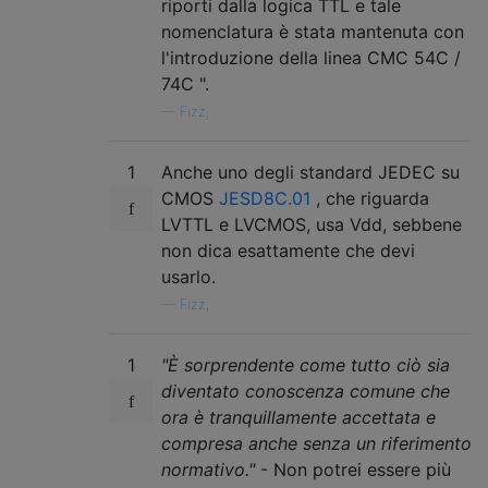
riporti dalla logica TTL e tale
nomenclatura è stata mantenuta con
l'introduzione della linea CMC 54C /
74C ".
—
Fizz,
1
Anche uno degli standard JEDEC su
CMOS
JESD8C.01
, che riguarda
LVTTL e LVCMOS, usa Vdd, sebbene
non dica esattamente che devi
usarlo.
—
Fizz,
1
"È sorprendente come tutto ciò sia
diventato conoscenza comune che
ora è tranquillamente accettata e
compresa anche senza un riferimento
normativo."
- Non potrei essere più