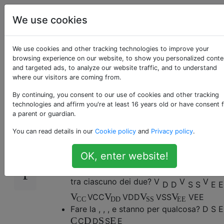
Ingegnere
Tag
We use cookies
Account
elettrico
We use cookies and other tracking technologies to improve your
Qual è la differenza
browsing experience on our website, to show you personalized conte
and targeted ads, to analyze our website traffic, and to understand
where our visitors are coming from.
tra , , ,
By continuing, you consent to our use of cookies and other tracking
technologies and affirm you're at least 16 years old or have consent 
a parent or guardian.
Ho visto molti schemi usare e
279
You can read details in our
Cookie policy
and
Privacy policy
.
V
V
intercambiabile.
V
V
C
C
V
D
D
D
D
C
C
D
D
OK, enter website!
So che e sono per tensione positiva, e e
sono per terra, ma qual è la differenza
tra ciascuno dei due?
V
V
V
D
D
S
S
E
E
V
V
V
V
V
C
C
V
D
D
V
S
S
V
E
E
C
C
D
D
S
S
E
E
Fare la , , , e stanno per qualcosa?
D
S
E
C
D
S
E
C
D
S
E