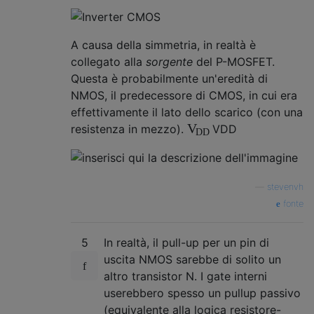
A causa della simmetria, in realtà è
collegato alla
sorgente
del P-MOSFET.
Questa è probabilmente un'eredità di
NMOS, il predecessore di CMOS, in cui era
effettivamente il lato dello scarico (con una
V
resistenza in mezzo).
V
D
D
D
D
—
stevenvh
fonte
5
In realtà, il pull-up per un pin di
uscita NMOS sarebbe di solito un
altro transistor N. I gate interni
userebbero spesso un pullup passivo
(equivalente alla logica resistore-