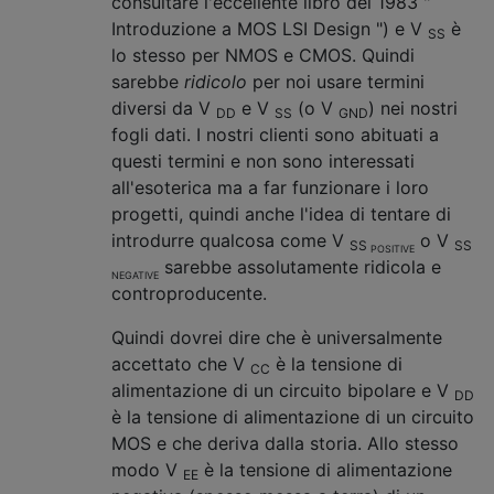
consultare l'eccellente libro del 1983 "
Introduzione a MOS LSI Design ") e V
è
SS
lo stesso per NMOS e CMOS. Quindi
sarebbe
ridicolo
per noi usare termini
diversi da V
e V
(o V
) nei nostri
DD
SS
GND
fogli dati. I nostri clienti sono abituati a
questi termini e non sono interessati
all'esoterica ma a far funzionare i loro
progetti, quindi anche l'idea di tentare di
introdurre qualcosa come V
o V
SS
SS
POSITIVE
sarebbe assolutamente ridicola e
NEGATIVE
controproducente.
Quindi dovrei dire che è universalmente
accettato che V
è la tensione di
CC
alimentazione di un circuito bipolare e V
DD
è la tensione di alimentazione di un circuito
MOS e che deriva dalla storia. Allo stesso
modo V
è la tensione di alimentazione
EE