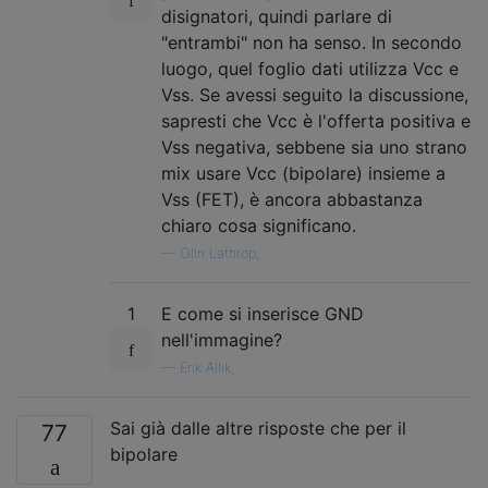
disignatori, quindi parlare di
"entrambi" non ha senso. In secondo
luogo, quel foglio dati utilizza Vcc e
Vss. Se avessi seguito la discussione,
sapresti che Vcc è l'offerta positiva e
Vss negativa, sebbene sia uno strano
mix usare Vcc (bipolare) insieme a
Vss (FET), è ancora abbastanza
chiaro cosa significano.
—
Olin Lathrop,
1
E come si inserisce GND
nell'immagine?
—
Erik Allik,
Sai già dalle altre risposte che per il
77
bipolare