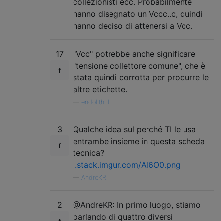
collezionisti ecc. Probabilmente
hanno disegnato un Vccc..c, quindi
hanno deciso di attenersi a Vcc.
17
"Vcc" potrebbe anche significare
"tensione collettore comune", che è
stata quindi corrotta per produrre le
altre etichette.
—
endolith il
3
Qualche idea sul perché TI le usa
entrambe insieme in questa scheda
tecnica?
i.stack.imgur.com/Al6O0.png
—
AndreKR
2
@AndreKR: In primo luogo, stiamo
parlando di quattro diversi