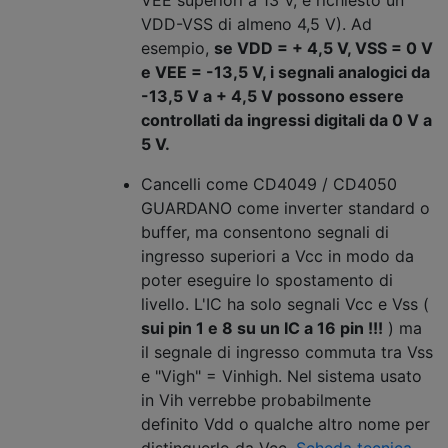
VEE superiori a 13 V, è richiesto un
VDD-VSS di almeno 4,5 V). Ad
esempio,
se VDD = + 4,5 V, VSS = 0 V
e VEE = -13,5 V, i segnali analogici da
-13,5 V a + 4,5 V possono essere
controllati da ingressi digitali da 0 V a
5 V.
Cancelli come CD4049 / CD4050
GUARDANO come inverter standard o
buffer, ma consentono segnali di
ingresso superiori a Vcc in modo da
poter eseguire lo spostamento di
livello. L'IC ha solo segnali Vcc e Vss (
sui pin 1 e 8 su un IC a 16 pin !!!
) ma
il segnale di ingresso commuta tra Vss
e "Vigh" = Vinhigh. Nel sistema usato
in Vih verrebbe probabilmente
definito Vdd o qualche altro nome per