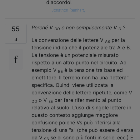
d'accordo!
—
Jonathon Reinhart,
Perché V
e non semplicemente V
?
55
DD
D
La convenzione delle lettere V
per la
AB
tensione indica che il potenziale tra A e B.
La tensione è un potenziale misurato
rispetto a un altro punto nel circuito. Ad
esempio V
è la tensione tra base ed
BE
emettitore. Il terreno non ha una "lettera"
specifica. Quindi viene utilizzata la
convenzione delle lettere ripetute, come V
o V
per fare riferimento al punto
DD
EE
relativo al suolo. L'uso di singole lettere in
questo contesto aggiunge maggiore
confusione poiché Vs può riferirsi alla
tensione di una "s" (che può essere diversa
da V
se ci sono più fonti in serie, ecc.) E
SS