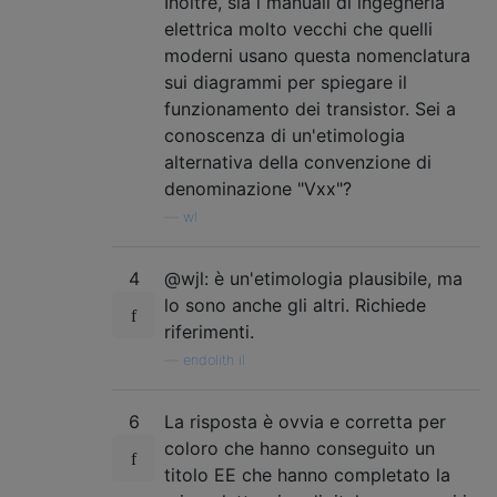
Inoltre, sia i manuali di ingegneria
elettrica molto vecchi che quelli
moderni usano questa nomenclatura
sui diagrammi per spiegare il
funzionamento dei transistor. Sei a
conoscenza di un'etimologia
alternativa della convenzione di
denominazione "Vxx"?
—
wl
4
@wjl: è un'etimologia plausibile, ma
lo sono anche gli altri. Richiede
riferimenti.
—
endolith il
6
La risposta è ovvia e corretta per
coloro che hanno conseguito un
titolo EE che hanno completato la