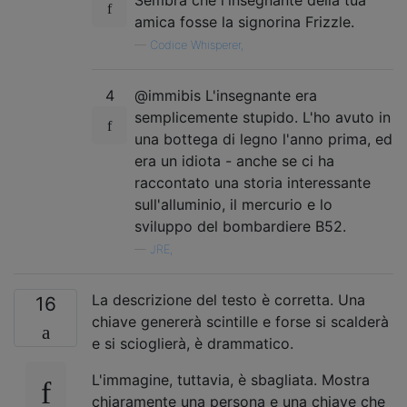
Sembra che l'insegnante della tua
amica fosse la signorina Frizzle.
—
Codice Whisperer,
4
@immibis L'insegnante era
semplicemente stupido. L'ho avuto in
una bottega di legno l'anno prima, ed
era un idiota - anche se ci ha
raccontato una storia interessante
sull'alluminio, il mercurio e lo
sviluppo del bombardiere B52.
—
JRE,
La descrizione del testo è corretta. Una
16
chiave genererà scintille e forse si scalderà
e si scioglierà, è drammatico.
L'immagine, tuttavia, è sbagliata. Mostra
chiaramente una persona e una chiave che