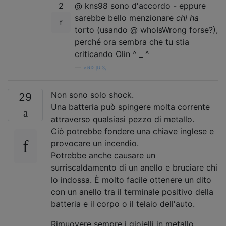
2
@ kns98 sono d'accordo - eppure
sarebbe bello menzionare
chi ha
torto (usando @ whoIsWrong forse?),
perché ora sembra che tu stia
criticando Olin ^ _ ^
—
vaxquis,
Non sono solo shock.
29
Una batteria può spingere molta corrente
attraverso qualsiasi pezzo di metallo.
Ciò potrebbe fondere una chiave inglese e
provocare un incendio.
Potrebbe anche causare un
surriscaldamento di un anello e bruciare chi
lo indossa. È molto facile ottenere un dito
con un anello tra il terminale positivo della
batteria e il corpo o il telaio dell'auto.
Rimuovere sempre i gioielli in metallo