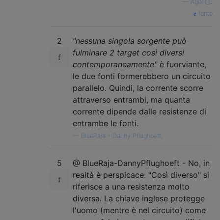
—
Agent_L
fonte
2
"nessuna singola sorgente può
fulminare 2 target così diversi
contemporaneamente"
è fuorviante,
le due fonti formerebbero un circuito
parallelo. Quindi, la corrente scorre
attraverso entrambi, ma quanta
corrente dipende dalle resistenze di
entrambe le fonti.
—
BlueRaja - Danny Pflughoeft,
5
@ BlueRaja-DannyPflughoeft - No, in
realtà è perspicace. "Così diverso" si
riferisce a una resistenza molto
diversa. La chiave inglese protegge
l'uomo (mentre è nel circuito) come