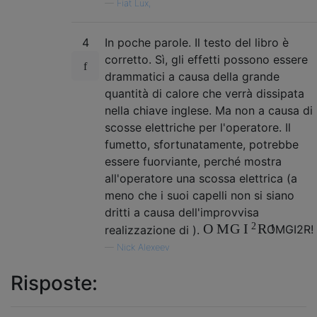
—
Fiat Lux,
4
In poche parole. Il testo del libro è
corretto. Sì, gli effetti possono essere
drammatici a causa della grande
quantità di calore che verrà dissipata
nella chiave inglese. Ma non a causa di
scosse elettriche per l'operatore. Il
fumetto, sfortunatamente, potrebbe
essere fuorviante, perché mostra
all'operatore una scossa elettrica (a
meno che i suoi capelli non si siano
dritti a causa dell'improvvisa
2
O
M
G
R
!
I
realizzazione di ).
O
M
G
I
2
R
!
—
Nick Alexeev
Risposte: