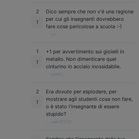
2
Dico sempre che non
v'è
una ragione
per cui gli insegnanti dovrebbero
fare cose pericolose a scuola :-)
—
yo'
1
+1 per avvertimento sui gioielli in
metallo. Non dimenticare quel
cinturino in acciaio inossidabile.
—
peterG,
2
Era
dovuto
per esplodere, per
mostrare agli studenti cosa non fare,
o è stato l'insegnante di essere
stupido?
—
user253751