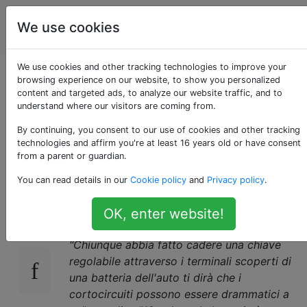
Ingegnere
Tag
We use cookies
Account
elettrico
We use cookies and other tracking technologies to improve your
Una batteria da 12V
browsing experience on our website, to show you personalized
content and targeted ads, to analyze our website traffic, and to
understand where our visitors are coming from.
può darti una scossa
By continuing, you consent to our use of cookies and other tracking
o no?
technologies and affirm you're at least 16 years old or have consent
from a parent or guardian.
You can read details in our
Cookie policy
and
Privacy policy
.
Sto leggendo un libro chiamato "
Make:
42
OK, enter website!
Electronics
" e, a pagina 9, dice:
"Chiunque abbia fatto cadere una chiave
regolabile attraverso i terminali scoperti di
una batteria dell'auto ti dirà che i
cortocircuiti possono essere drammatici a