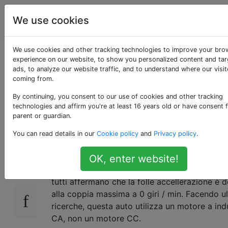
Ingegnere
Tag
We use cookies
Account
elettrico
We use cookies and other tracking technologies to improve your bro
Tesla Car “coppia
experience on our website, to show you personalized content and ta
ads, to analyze our website traffic, and to understand where our visit
coming from.
massima a 0 RPM” -
By continuing, you consent to our use of cookies and other tracking
è corretto?
technologies and affirm you're at least 16 years old or have consent 
parent or guardian.
You can read details in our
Cookie policy
and
Privacy policy
.
Tesla Model S Wiki
18
OK, enter website!
Ho visto i video di YouTube su questa macchi
tutti affermano che la folle accellerazione è 
alla coppia massima a 0 giri / min. Facendo ul
ricerche, questa auto utilizza un motore a in
CA, non un motore CC.