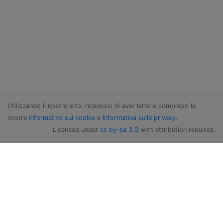
Utilizzando il nostro sito, riconosci di aver letto e compreso le
nostre
Informativa sui cookie
e
Informativa sulla privacy
.
Licensed under
cc by-sa 3.0
with attribution required.