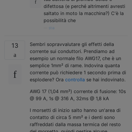
difettosa (e perché altrimenti avresti
saltato in moto la macchina?) C'è la
possibilità che
—
stia
Sembri sopravvalutare gli effetti della
13
corrente sui conduttori. Prendiamo ad
esempio un normale filo AWG17, che è un
semplice 1mm² di rame. Indovina quanta
corrente può richiedere 1 secondo prima di
esplodere? Ora
controlla
se hai indovinato.
AWG 17 (1,04 mm²) corrente di fusione: 10s
@ 99 A, 1s @ 316 A, 32ms @ 1,8 kA
I morsetti di inizio salto hanno un'area di
contatto di circa 5 mm² e i denti sono
raffreddati dalla massa termica del resto
del morsetto, quindi gestire alcune