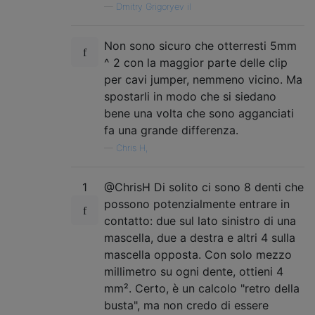
—
Dmitry Grigoryev il
Non sono sicuro che otterresti 5mm
^ 2 con la maggior parte delle clip
per cavi jumper, nemmeno vicino. Ma
spostarli in modo che si siedano
bene una volta che sono agganciati
fa una grande differenza.
—
Chris H,
1
@ChrisH Di solito ci sono 8 denti che
possono potenzialmente entrare in
contatto: due sul lato sinistro di una
mascella, due a destra e altri 4 sulla
mascella opposta. Con solo mezzo
millimetro su ogni dente, ottieni 4
mm². Certo, è un calcolo "retro della
busta", ma non credo di essere