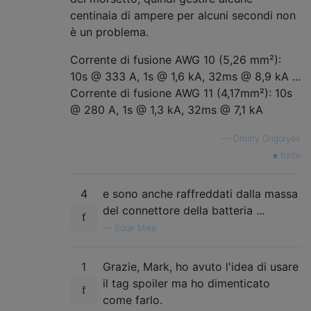
centinaia di ampere per alcuni secondi non
è un problema.
Corrente di fusione AWG 10 (5,26 mm²):
10s @ 333 A, 1s @ 1,6 kA, 32ms @ 8,9 kA ...
Corrente di fusione AWG 11 (4,17mm²): 10s
@ 280 A, 1s @ 1,3 kA, 32ms @ 7,1 kA
—
Dmitry Grigoryev
fonte
4
e sono anche raffreddati dalla massa
del connettore della batteria ...
—
Solar Mike
1
Grazie, Mark, ho avuto l'idea di usare
il tag spoiler ma ho dimenticato
come farlo.