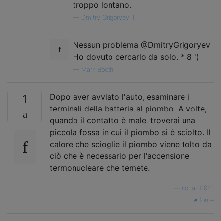
troppo lontano.
—
Dmitry Grigoryev il
Nessun problema @DmitryGrigoryev
Ho dovuto cercarlo da solo. * 8 ')
—
Mark Booth,
Dopo aver avviato l'auto, esaminare i
1
terminali della batteria al piombo. A volte,
quando il contatto è male, troverai una
piccola fossa in cui il piombo si è sciolto. Il
calore che scioglie il piombo viene tolto da
ciò che è necessario per l'accensione
termonucleare che temete.
—
richard1941
fonte