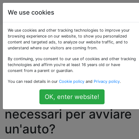
Ingegnere
Tag
We use cookies
Account
elettrico
We use cookies and other tracking technologies to improve your
In che modo i punti di
browsing experience on our website, to show you personalized
content and targeted ads, to analyze our website traffic, and to
understand where our visitors are coming from.
contatto dei cavi
By continuing, you consent to our use of cookies and other tracking
jumper possono
technologies and affirm you're at least 16 years old or have
consent from a parent or guardian.
gestire le centinaia di
You can read details in our
Cookie policy
and
Privacy policy
.
amplificatori
OK, enter website!
necessari per avviare
un'auto?