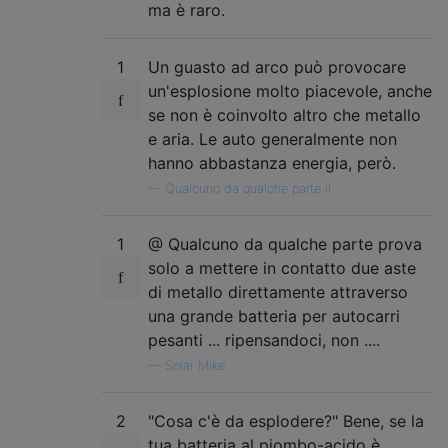
ma è raro.
1
Un guasto ad arco può provocare
un'esplosione molto piacevole, anche
se non è coinvolto altro che metallo
e aria. Le auto generalmente non
hanno abbastanza energia, però.
—
Qualcuno da qualche parte il
1
@ Qualcuno da qualche parte prova
solo a mettere in contatto due aste
di metallo direttamente attraverso
una grande batteria per autocarri
pesanti ... ripensandoci, non ....
—
Solar Mike
2
"Cosa c'è da esplodere?" Bene, se la
tua batteria al piombo-acido è