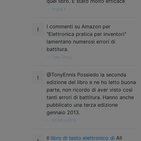
quel libro. È stato molto efficace
—
miglia il
I commenti su Amazon per
"Elettronica pratica per inventori"
lamentano numerosi errori di
battitura.
—
Tony Ennis,
@TonyEnnis Possiedo la seconda
edizione del libro e ne ho letto buona
parte, non ricordo di aver visto così
tanti errori di battitura. Hanno anche
pubblicato una terza edizione
gennaio 2013.
—
MDMoore313
Il
libro di testo
elettronico di
All