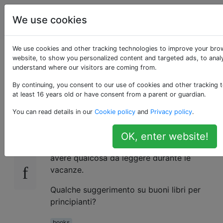
Ingegnere
Tag
We use cookies
Account
elettrico
We use cookies and other tracking technologies to improve your bro
Libro elettronico di
website, to show you personalized content and targeted ads, to analy
understand where our visitors are coming from.
base [chiuso]
By continuing, you consent to our use of cookies and other tracking 
at least 16 years old or have consent from a parent or guardian.
You can read details in our
Cookie policy
and
Privacy policy
.
Ho bisogno di libri elettronici di base (diodi,
278
transistor, corrente, ecc.) Dato che ho
OK, enter website!
appena iniziato con l'elettronica e voglio
avere qualcosa da leggere durante le
vacanze.
Qualche suggerimento su buoni libri per
principianti?
books