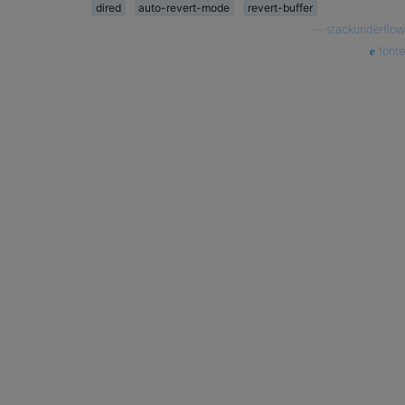
dired
auto-revert-mode
revert-buffer
—
stackunderflow
fonte