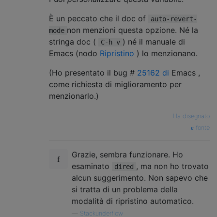
È un peccato che il doc of
auto-revert-
non menzioni questa opzione. Né la
mode
stringa doc (
) né il manuale di
C-h v
Emacs (nodo
Ripristino
) lo menzionano.
(Ho presentato il bug #
25162 di
Emacs ,
come richiesta di miglioramento per
menzionarlo.)
—
Ha disegnato
fonte
Grazie, sembra funzionare. Ho
esaminato
, ma non ho trovato
dired
alcun suggerimento. Non sapevo che
si tratta di un problema della
modalità di ripristino automatico.
—
Stackunderflow