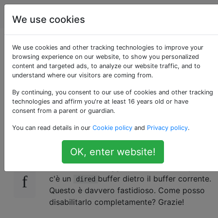
Emacs
Tag
Account
We use cookies
Come interrompere la
We use cookies and other tracking technologies to improve your
browsing experience on our website, to show you personalized
content and targeted ads, to analyze our website traffic, and to
stampa indirizzata
understand where our visitors are coming from.
"Ripristino buffer ..."
By continuing, you consent to our use of cookies and other tracking
technologies and affirm you're at least 16 years old or have
consent from a parent or guardian.
You can read details in our
Cookie policy
and
Privacy policy
.
Dopo aver impostato
11
dired-auto-revert-
su
, anche quando sto lavorando su
buffer
t
OK, enter website!
un buffer di file che può produrre alcuni
risultati, il messaggio continua a stampare se
c'è un
buffer dietro il buffer corrente.
dired
Questo è davvero fastidioso. Come posso
disabilitarlo completamente? Grazie!