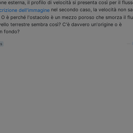
e esterna, il profilo di velocità si presenta così per il flus
nel secondo caso, la velocità non s
? O è perché l'ostacolo è un mezzo poroso che smorza il fl
 livello terrestre sembra così? C'è davvero un'origine o è
in fondo?
cs
—