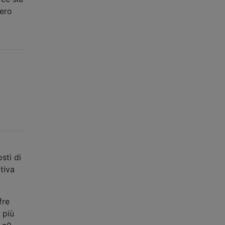
bero
sti di
tiva
fre
 più