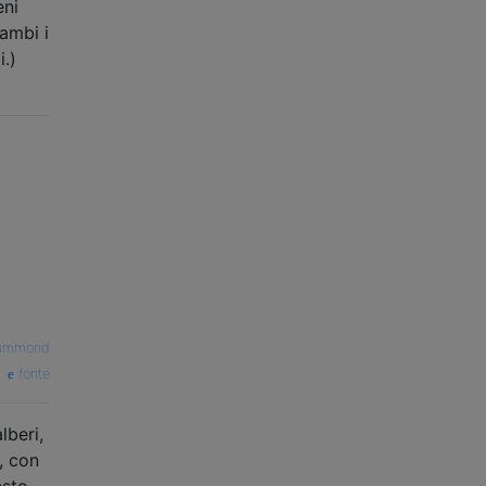
eni
rambi i
.)
rummond
fonte
lberi,
, con
esto,