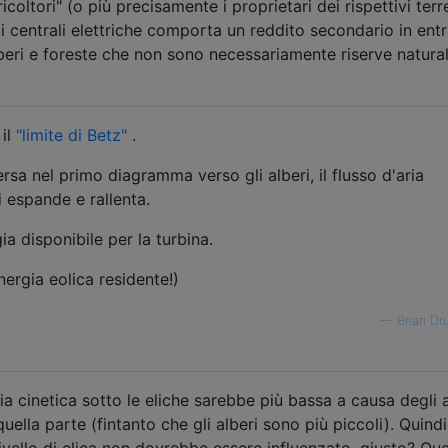
icoltori" (o più precisamente i proprietari dei rispettivi terr
di centrali elettriche comporta un reddito secondario in ent
eri e foreste che non sono necessariamente riserve naturali
il
"limite di Betz"
.
sa nel primo diagramma verso gli alberi, il flusso d'aria
i espande e rallenta.
ia disponibile per la turbina.
ergia eolica residente!)
—
Brian D
ia cinetica sotto le eliche sarebbe più bassa a causa degli a
ella parte (fintanto che gli alberi sono più piccoli). Quindi
 livello di elica non dovrebbe essere influenzato, giusto? Qu