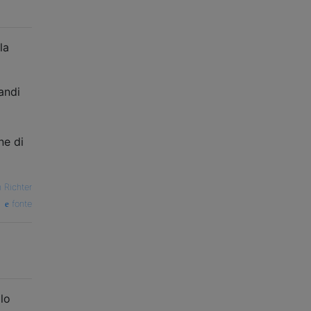
la
andi
ne di
 Richter
fonte
 lo