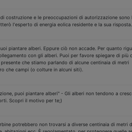
tà di costruzione e le preoccupazioni di autorizzazione sono 
tterò l'esperto di energia eolica residente e la sua risposta.
uoi piantare alberi. Eppure ciò non accade. Per quanto rig
ollegamento con gli alberi. Puoi per favore spiegare di più 
 presente che stiamo parlando di alcune centinaia di metri
ro che campi (o colture in alcuni siti).
one, puoi piantare alberi" - Gli alberi non tendono a cres
ti. Scopri il motivo per te;)
turbine potrebbero non trovarsi a diverse centinaia di metri 
de, abitazioni ecc. È regolamentato, per proteggere quelle a