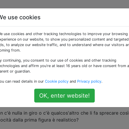
We use cookies
 campi vuoti. Perché
e use cookies and other tracking technologies to improve your browsing
xperience on our website, to show you personalized content and targeted
ds, to analyze our website traffic, and to understand where our visitors a
oming from.
y continuing, you consent to our use of cookies and other tracking
ono generalmente costruiti in campi vuoti senza alberi into
echnologies and affirm you're at least 16 years old or have consent from 
arent or guardian.
ou can read details in our
Cookie policy
and
Privacy policy
.
e molto più alto degli alberi e posso immaginare che gli al
 flusso (vedi foto).
OK, enter website!
 c'è nulla in giro o c'è qualcos'altro che li fa sprecare cos
locità dalla prima figura è realistico?