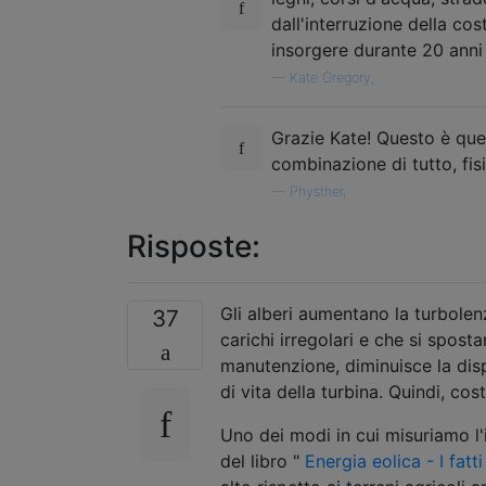
dall'interruzione della co
insorgere durante 20 anni
—
Kate Gregory,
Grazie Kate! Questo è quel
combinazione di tutto, fis
—
Physther,
Risposte:
Gli alberi aumentano la turbolenz
37
carichi irregolari e che si spost
manutenzione, diminuisce la dispo
di vita della turbina. Quindi, cost
Uno dei modi in cui misuriamo l'i
del libro "
Energia eolica - I fatti