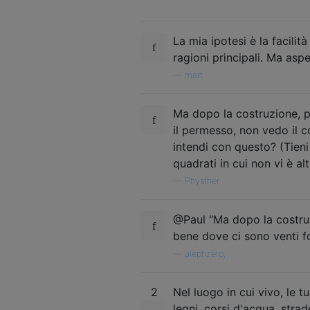
La mia ipotesi è la facili
ragioni principali. Ma aspe
—
mart
Ma dopo la costruzione, p
il permesso, non vedo il c
intendi con questo? (Tieni
quadrati in cui non vi è alt
—
Physther
@Paul "Ma dopo la costruzi
bene dove ci sono venti for
—
alephzero,
2
Nel luogo in cui vivo, le 
legni, corsi d'acqua, stra