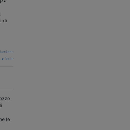
z
0
0
e
i di
Numbers
fonte
tezze
i
me le