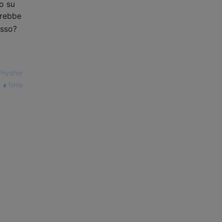
so su
arebbe
usso?
Physther
fonte