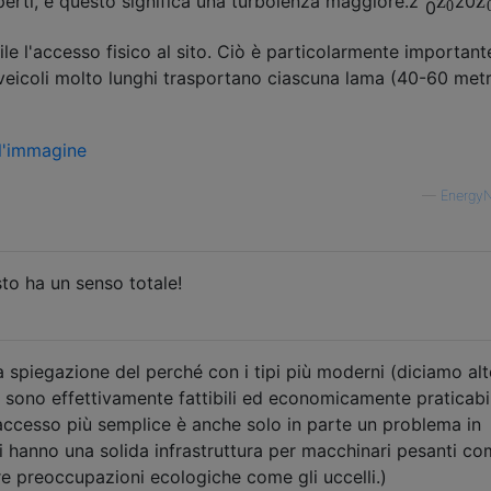
z
z
 aperti, e questo significa una turbolenza maggiore.
z
z
0
0
0
ile l'accesso fisico al sito. Ciò è particolarmente important
veicoli molto lunghi trasportano ciascuna lama (40-60 metr
—
Energy
to ha un senso totale!
a spiegazione del perché con i tipi più moderni (diciamo al
 sono effettivamente fattibili ed economicamente praticabil
 accesso più semplice è anche solo in parte un problema in
ti ​​hanno una solida infrastruttura per macchinari pesanti co
tre preoccupazioni ecologiche come gli uccelli.)