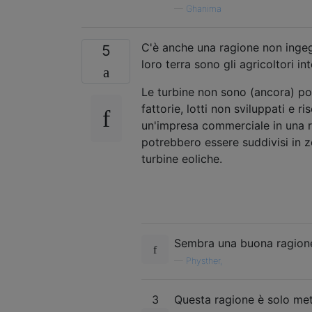
—
Ghanima
C'è anche una ragione non ingegn
5
loro terra sono gli agricoltori in
Le turbine non sono (ancora) pos
fattorie, lotti non sviluppati e 
un'impresa commerciale in una ri
potrebbero essere suddivisi in zo
turbine eoliche.
Sembra una buona ragione
—
Physther,
3
Questa ragione è solo metà 