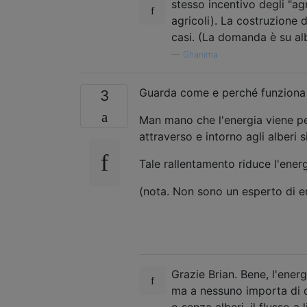
stesso incentivo degli "agr
agricoli). La costruzione 
casi. (La domanda è su alb
—
Ghanima
Guarda come e perché funziona 
3
Man mano che l'energia viene per
attraverso e intorno agli alberi s
Tale rallentamento riduce l'energ
(nota. Non sono un esperto di en
Grazie Brian. Bene, l'energ
ma a nessuno importa di qu
o senza alberi, il flusso a