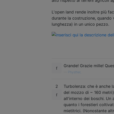
alto rispetto ai terreni agricoli
L'open land rende inoltre più fac
durante la costruzione, quando 
lunghezza) in un unico pezzo.
Grande! Grazie mille! Ques
—
Physther,
2
Turbolenza: che è anche l
del mozzo di ~ 160 metri)
all'interno dei boschi. Un
quanto i forestieri coltiva
mietitrici. (Nonostante al