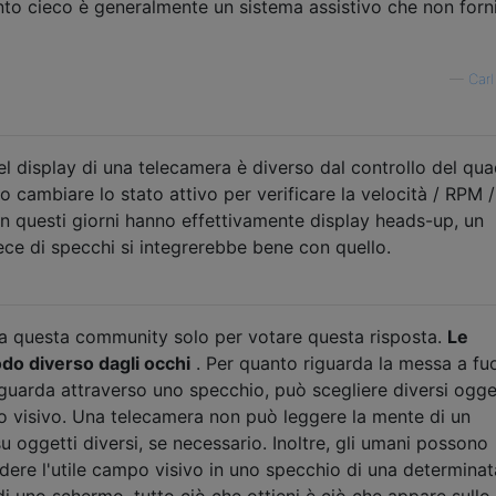
unto cieco è generalmente un sistema assistivo che non forn
—
Carl
el display di una telecamera è diverso dal controllo del qu
o cambiare lo stato attivo per verificare la velocità / RPM /
in questi giorni hanno effettivamente display heads-up, un
ece di specchi si integrerebbe bene con quello.
 a questa community solo per votare questa risposta.
Le
o diverso dagli occhi
. Per quanto riguarda la messa a fu
arda attraverso uno specchio, può scegliere diversi ogget
o visivo. Una telecamera non può leggere la mente di un
u oggetti diversi, se necessario. Inoltre, gli umani possono
dere l'utile campo visivo in uno specchio di una determinat
 uno schermo, tutto ciò che ottieni è ciò che appare sullo