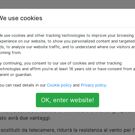
We use cookies
anno specchietti
e use cookies and other tracking technologies to improve your browsing
hé telecamere?
xperience on our website, to show you personalized content and targeted
ds, to analyze our website traffic, and to understand where our visitors a
oming from.
y continuing, you consent to our use of cookies and other tracking
tecnologico, mi chiedo perché le auto utilizzino ancora gl
echnologies and affirm you're at least 16 years old or have consent from 
ro del guidatore) per la vista posteriore. Questi specchi po
arent or guardian.
telecamere e monitor (display per il conducente). Ho notato
ou can read details in our
Cookie policy
and
Privacy policy
.
tata solo quando si prende la macchina nella direzione oppo
tre guidiamo la macchina (cioè in avanti), credo che sarà 
OK, enter website!
camere installate sul lato posteriore della macchina daranno
 Inoltre salverà il fastidio di monitorare entrambi gli specch
sto avrà due vantaggi:
ostituiti da telecamere, ridurrà la resistenza al vento per l