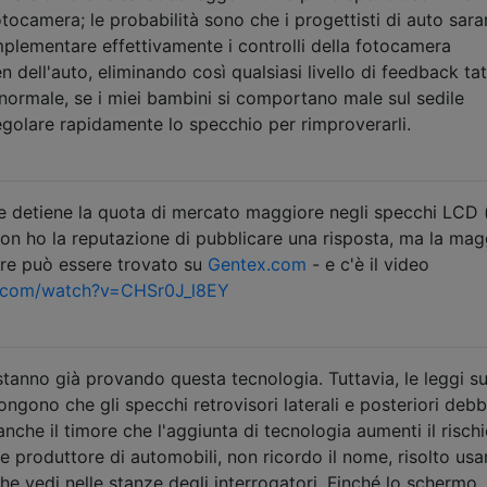
tocamera; le probabilità sono che i progettisti di auto sar
plementare effettivamente i controlli della fotocamera
n dell'auto, eliminando così qualsiasi livello di feedback tatt
 normale, se i miei bambini si comportano male sul sedile
egolare rapidamente lo specchio per rimproverarli.
 detiene la quota di mercato maggiore negli specchi LCD (
 Non ho la reputazione di pubblicare una risposta, ma la mag
ere può essere trovato su
Gentex.com
- e c'è il video
.com/watch?v=CHSr0J_l8EY
tanno già provando questa tecnologia. Tuttavia, le leggi su
ongono che gli specchi retrovisori laterali e posteriori deb
anche il timore che l'aggiunta di tecnologia aumenti il ​​rischi
e produttore di automobili, non ricordo il nome, risolto usa
he vedi nelle stanze degli interrogatori. Finché lo schermo