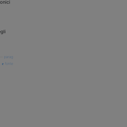
onici
gli
—
parag
fonte