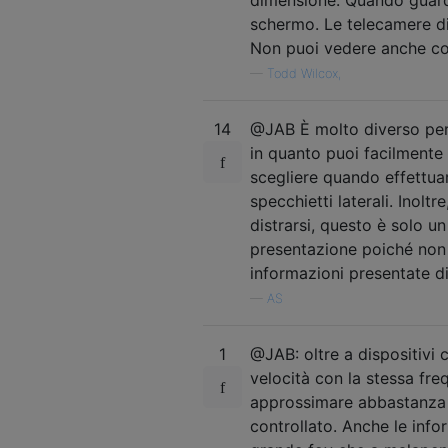
schermo. Le telecamere d
Non puoi vedere anche con
—
Todd Wilcox,
14
@JAB È molto diverso perc
in quanto puoi facilmente 
scegliere quando effettuar
specchietti laterali. Inoltr
distrarsi, questo è solo u
presentazione poiché non 
informazioni presentate d
—
AS
1
@JAB: oltre a dispositivi c
velocità con la stessa fre
approssimare abbastanza be
controllato. Anche le info