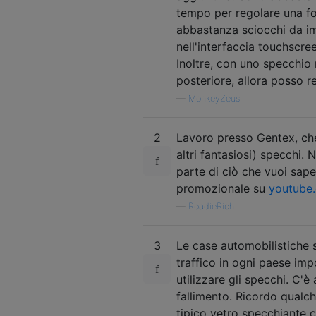
tempo per regolare una fo
abbastanza sciocchi da im
nell'interfaccia touchscree
Inoltre, con uno specchio
posteriore, allora posso r
—
MonkeyZeus
2
Lavoro presso Gentex, che
altri fantasiosi) specchi.
parte di ciò che vuoi sap
promozionale su
youtube
—
RoadieRich
3
Le case automobilistiche s
traffico in ogni paese imp
utilizzare gli specchi. C'è 
fallimento. Ricordo qualch
tipico vetro specchiante c