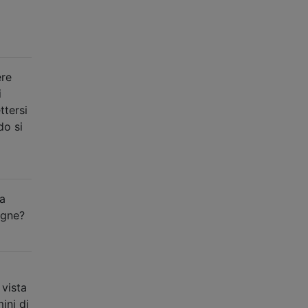
ere
i
ttersi
do si
sa
egne?
 vista
ini di