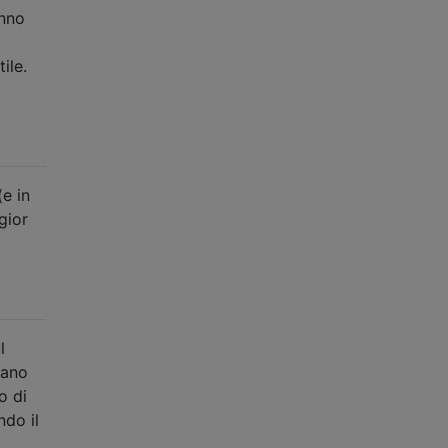
anno
ile.
e in
gior
l
bano
o di
ndo il