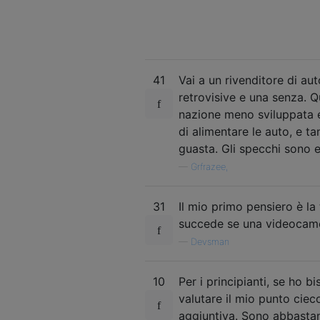
41
Vai a un rivenditore di au
retrovisive e una senza. Qu
nazione meno sviluppata e
di alimentare le auto, e 
guasta. Gli specchi sono 
—
Grfrazee,
31
Il mio primo pensiero è la
succede se una videocame
—
Devsman
10
Per i principianti, se ho 
valutare il mio punto ciec
aggiuntiva. Sono abbastan