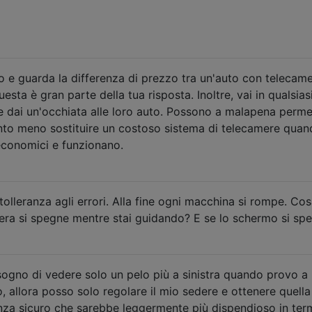
to e guarda la differenza di prezzo tra un'auto con telecam
esta è gran parte della tua risposta. Inoltre, vai in qualsias
 dai un'occhiata alle loro auto. Possono a malapena perme
tanto meno sostituire un costoso sistema di telecamere quan
economici e funzionano.
 tolleranza agli errori. Alla fine ogni macchina si rompe. Co
ra si spegne mentre stai guidando? E se lo schermo si sp
bisogno di vedere solo un pelo più a sinistra quando provo a
o, allora posso solo regolare il mio sedere e ottenere quella
za sicuro che sarebbe leggermente più dispendioso in term