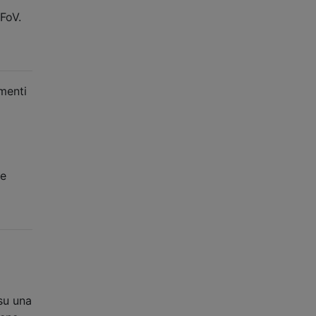
FoV.
menti
le
su una