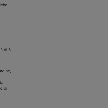
lche
iù di 5
agine,
ta
o di