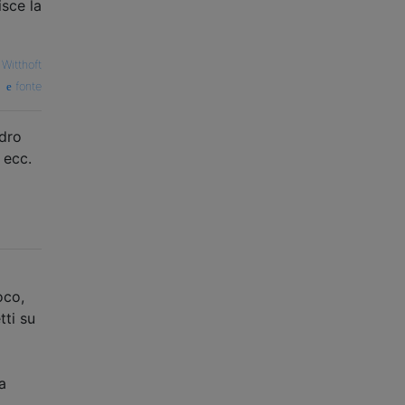
isce la
 Witthoft
fonte
adro
 ecc.
oco,
ti su
a