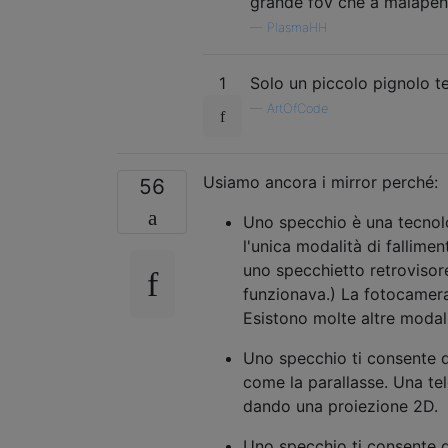
grande fov che a malapen
—
PlasmaHH
1
Solo un piccolo pignolo tec
—
ArtOfCode
Usiamo ancora i mirror perché:
56
Uno specchio è una tecnol
l'unica modalità di fallime
uno specchietto retrovisor
funzionava.) La fotocamera 
Esistono molte altre modali
Uno specchio ti consente d
come la parallasse. Una te
dando una proiezione 2D.
Uno specchio ti consente d