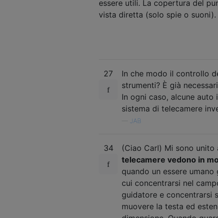
essere utili. La copertura del p
vista diretta (solo spie o suoni).
27
In che modo il controllo d
strumenti? È già necessari
In ogni caso, alcune auto 
sistema di telecamere inv
—
JAB
34
(Ciao Carl) Mi sono unito
telecamere vedono in mod
quando un essere umano gu
cui concentrarsi nel camp
guidatore e concentrarsi s
muovere la testa ed esten
dimensione. Quando guardi