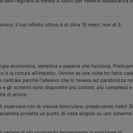
a devi regolare la messa a fuoco per vederle abbastanza 
nico: il tuo infinito ottico è di oltre 15 metri, non di 5.
ogia economica, semplice e passiva che funziona. Pratica
nto è la rottura all'impatto. (Anche se una volta ho fatto cad
e centrale perché l'adesivo che lo teneva sul parabrezza n
e gli schermi sono dispositivi più costosi, più complessi e a
tà di errore.
i osservare con la visione binoculare, preservando indizi 3
lecamera proietta un punto di vista singolo su uno schermo
i vedere di più spostando leggermente la posizione di