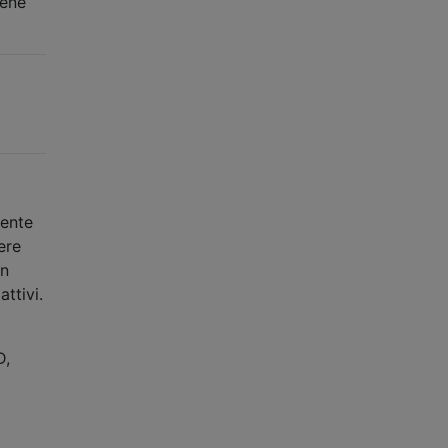
bene
mente
ere
on
ttivi.
D,