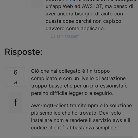
(
ports 
=
 ports 
||
[]).
push
({
comNam
un'app Web ad AWS IOT, ma penso di
        console
.
log
(
'adding /dev/ttyAMA0 b
aver ancora bisogno di aiuto con
}
queste cose perché non capisco
davvero come applicarlo.
    allPorts 
=
 ports
;
—
Balsam Qassem,
for
(
var
 i
=
0
;
 i
<
ports
.
length
;
 i
++)
{
Risposte:
!
function
 outer
(
i
){
        sp
[
i
]
=
{};
        sp
[
i
].
port 
=
 ports
[
i
].
comName
;
Ciò che hai collegato è fin troppo
6
        sp
[
i
].
q 
=
[];
complicato e con un livello di astrazione
        sp
[
i
].
qCurrentMax 
=
0
;
troppo basso che per un professionista è
        sp
[
i
].
lastSerialWrite 
=
[];
persino difficile leggerlo e seguirlo.
        sp
[
i
].
lastSerialReadLine 
=
''
;
// 1 means clear to send, 0 means 
aws-mqtt-client tramite npm è la soluzione
        sp
[
i
].
handle 
=
new
SerialPort
(
port
più semplice che ho trovato. Devi solo
            parser
:
 serialport
.
parsers
.
rea
installare npm e rendere il servizio aws e il
            baudrate
:
 config
.
serialBaudRate
codice client è abbastanza semplice:
});
        sp
[
i
].
sockets 
=
[];