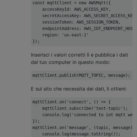
const mqttClient = new AWSMqtt({

        sp
[
i
].
handle
.
on
(
"open"
,
function
()
    accessKeyId: AWS_ACCESS_KEY,

    secretAccessKey: AWS_SECRET_ACCESS_KEY,
            console
.
log
(
'connected to '
+
sp
    sessionToken: AWS_SESSION_TOKEN,

    endpointAddress: AWS_IOT_ENDPOINT_HOST,
// line from serial port
    region: 'us-east-1'

            sp
[
i
].
handle
.
on
(
"data"
,
functi
                serialData
(
data
,
 i
);
});
Inserisci i valori corretti lì e pubblica i dati
dal tuo computer in questo modo:
// loop for status ?
            setInterval
(
function
()
{
// console.log('writing ? 
                sp
[
i
].
handle
.
write
(
'?'
);
E sul sito che necessita dei dati, li ottieni:
},
1000
);
mqttClient.on('connect', () => {

});
    mqttClient.subscribe('test-topic');

    console.log('connected to iot mqtt webs
}(
i
)
});

}
mqttClient.on('message', (topic, message) =
    console.log(message.toString());
