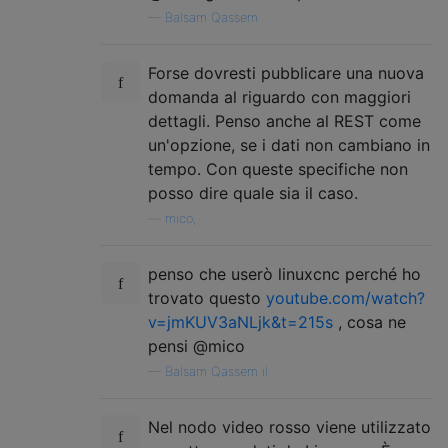
—
Balsam Qassem
        emitToPortSockets
(
port
,
'machineSt
Forse dovresti pubblicare una nuova
return
;
domanda al riguardo con maggiori
}
dettagli. Penso anche al REST come
if
(
queuePause 
==
1
)
{
un'opzione, se i dati non cambiano in
// pause queue
tempo. Con queste specifiche non
return
;
posso dire quale sia il caso.
}
—
mico,
    data 
=
ConvChar
(
data
);
penso che userò linuxcnc perché ho
if
(
data
.
indexOf
(
'ok'
)
==
0
)
{
trovato questo
youtube.com/watch?
v=jmKUV3aNLjk&t=215s
, cosa ne
// ok is green
pensi @mico
        emitToPortSockets
(
port
,
'serialRea
—
Balsam Qassem il
// run another line from the q
if
(
sp
[
port
].
q
.
length 
>
0
)
{
Nel nodo video rosso viene utilizzato
// there are remaining lines i