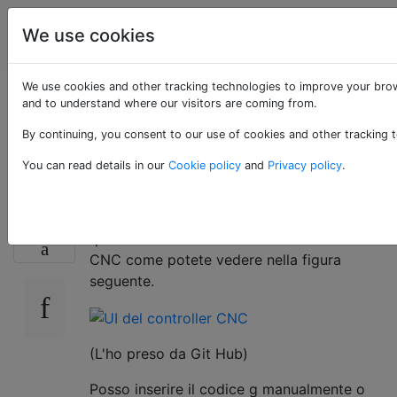
Internet delle
Tag
We use cookies
Account
cose
We use cookies and other tracking technologies to improve your brow
Connessione dell'app
and to understand where our visitors are coming from.
By continuing, you consent to our use of cookies and other tracking t
Web a AWS IoT
You can read details in our
Cookie policy
and
Privacy policy
.
Sto usando Raspberry Pi come server web,
8
questa rete serve a controllare la macchina
CNC come potete vedere nella figura
seguente.
(L'ho preso da Git Hub)
Posso inserire il codice g manualmente o