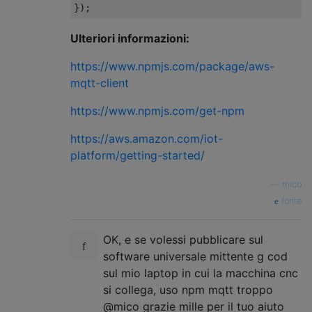
});
function
 emitToPortSockets
(
port
,
 evt
,
 obj
)
Ulteriori informazioni:
for
(
var
 i
=
0
;
 i
<
sp
[
port
].
sockets
.
lengt
        sp
[
port
].
sockets
[
i
].
emit
(
evt
,
 obj
)
https://www.npmjs.com/package/aws-
}
mqtt-client
}
https://www.npmjs.com/get-npm
function
 serialData
(
data
,
 port
)
{
https://aws.amazon.com/iot-
// handle ?
platform/getting-started/
if
(
data
.
indexOf
(
'<'
)
==
0
)
{
// https://github.com/grbl/grbl/wi
—
mico
fonte
// remove first <
var
 t 
=
 data
.
substr
(
1
);
OK, e se volessi pubblicare sul
// remove last >
software universale mittente g cod
        t 
=
 t
.
substr
(
0
,
t
.
length
-
2
);
sul mio laptop in cui la macchina cnc
si collega, uso npm mqtt troppo
// split on , and :
@mico grazie mille per il tuo aiuto
        t 
=
 t
.
split
(
/,|:/
);