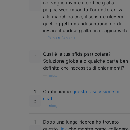
            res
.
end
(
JSON
.
stringify
({
'data'
no, voglio inviare il codice g alla
});
pagina web (quando l'oggetto arriva
}
else
{
alla macchina cnc, il sensore rileverà
        fileServer
.
serve
(
req
,
 res
,
functio
quell'oggetto quindi supponiamo di
if
(
err
)
 console
.
log
(
'fileServ
inviare il codice g alla mia pagina web
});
}
—
Balsam Qassem
}
Qual è la tua sfida particolare?
function
ConvChar
(
 str 
)
{
Soluzione globale o qualche parte ben
  c 
=
{
'<'
:
'&lt;'
,
'>'
:
'&gt;'
,
'&'
:
'&amp;'
definita che necessita di chiarimenti?
'#'
:
'&#035;'
};
return
 str
.
replace
(
/[<&>'"#]/
g
,
functio
—
mico,
}
1
Continuiamo
questa discussione in
var
 sp 
=
[];
var
 allPorts 
chat
.
=
[];
—
mico,
serialport
.
list
(
function
(
err
,
 ports
)
{
1
Dopo una lunga ricerca ho trovato
// if on rPi - http://www.hobbytronics
if
questo
(
fs
.
existsSync
link
che mostra come collegare
(
'/dev/ttyAMA0'
)
&&
 c