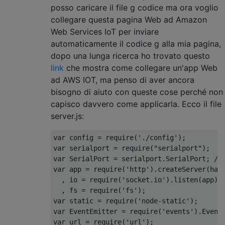
posso caricare il file g codice ma ora voglio
collegare questa pagina Web ad Amazon
Web Services IoT per inviare
automaticamente il codice g alla mia pagina,
dopo una lunga ricerca ho trovato questo
link
che mostra come collegare un'app Web
ad AWS IOT, ma penso di aver ancora
bisogno di aiuto con queste cose perché non
capisco davvero come applicarla. Ecco il file
server.js:
var
 config 
=
 require
(
'./config'
);
var
 serialport 
=
 require
(
"serialport"
);
var
SerialPort
=
 serialport
.
SerialPort
;
//
var
 app 
=
 require
(
'http'
).
createServer
(
han
,
 io 
=
 require
(
'socket.io'
).
listen
(
app
)
,
 fs 
=
 require
(
'fs'
);
var
static
=
 require
(
'node-static'
);
var
EventEmitter
=
 require
(
'events'
).
Event
var
 url 
=
 require
(
'url'
);