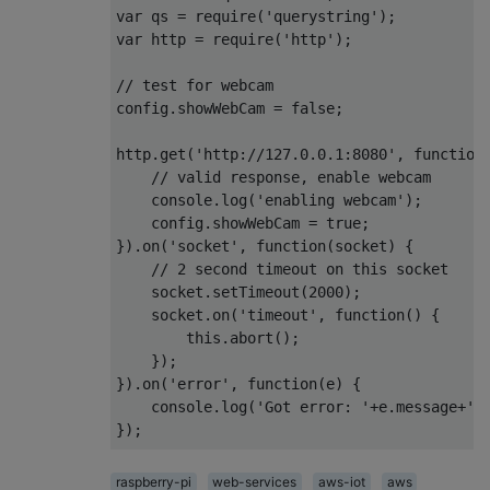
var
 qs 
=
 require
(
'querystring'
);
var
 http 
=
 require
(
'http'
);
// test for webcam
config
.
showWebCam 
=
false
;
http
.
get
(
'http://127.0.0.1:8080'
,
function
// valid response, enable webcam
    console
.
log
(
'enabling webcam'
);
    config
.
showWebCam 
=
true
;
}).
on
(
'socket'
,
function
(
socket
)
{
// 2 second timeout on this socket
    socket
.
setTimeout
(
2000
);
    socket
.
on
(
'timeout'
,
function
()
{
this
.
abort
();
});
}).
on
(
'error'
,
function
(
e
)
{
    console
.
log
(
'Got error: '
+
e
.
message
+
' 
});
app
.
listen
(
config
.
webPort
);
raspberry-pi
web-services
aws-iot
aws