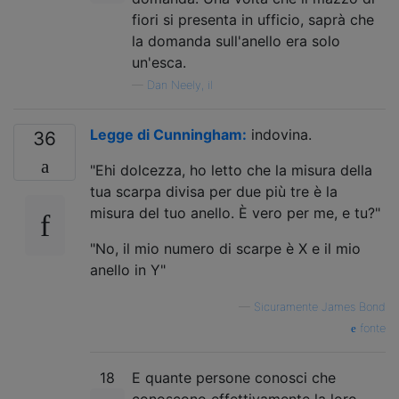
fiori si presenta in ufficio, saprà che
la domanda sull'anello era solo
un'esca.
—
Dan Neely, il
Legge di Cunningham:
indovina.
36
"Ehi dolcezza, ho letto che la misura della
tua scarpa divisa per due più tre è la
misura del tuo anello. È vero per me, e tu?"
"No, il mio numero di scarpe è X e il mio
anello in Y"
—
Sicuramente James Bond
fonte
18
E quante persone conosci che
conoscono effettivamente la loro