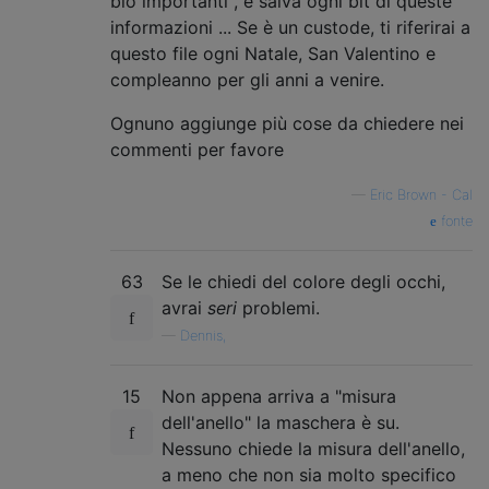
bio importanti", e salva ogni bit di queste
informazioni ... Se è un custode, ti riferirai a
questo file ogni Natale, San Valentino e
compleanno per gli anni a venire.
Ognuno aggiunge più cose da chiedere nei
commenti per favore
—
Eric Brown - Cal
fonte
63
Se le chiedi del colore degli occhi,
avrai
seri
problemi.
—
Dennis,
15
Non appena arriva a "misura
dell'anello" la maschera è su.
Nessuno chiede la misura dell'anello,
a meno che non sia molto specifico