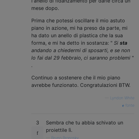
l'anello di fidanzamento per darle circa un
mese dopo.
Prima che potessi oscillare il mio astuto
piano in azione, mi ha preso da parte, mi
ha dato un anello di plastica che la sua
forma, e mi ha detto in sostanza: "
Si
sta
andando a chiedermi di sposarti, e se non
lo fai dal 29 febbraio, ci saranno problemi
"
.
Continuo a sostenere che il mio piano
avrebbe funzionato. Congratulazioni BTW.
—
Lyndon White
fonte
3
Sembra che tu abbia schivato un
proiettile lì.
—
Bruno Bronosky,