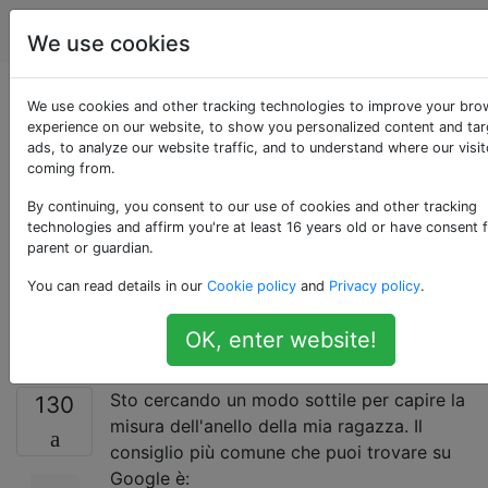
Lifehacks
Tag
Account
We use cookies
Come posso capire la
We use cookies and other tracking technologies to improve your bro
experience on our website, to show you personalized content and ta
ads, to analyze our website traffic, and to understand where our visit
misura dell'anello
coming from.
della mia ragazza,
By continuing, you consent to our use of cookies and other tracking
technologies and affirm you're at least 16 years old or have consent 
parent or guardian.
senza chiederle o
You can read details in our
Cookie policy
and
Privacy policy
.
usare un anello?
OK, enter website!
Sto cercando un modo sottile per capire la
130
misura dell'anello della mia ragazza. Il
consiglio più comune che puoi trovare su
Google è: