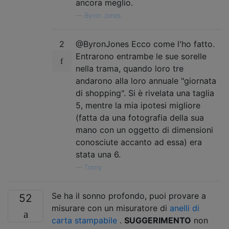
ancora meglio.
—
Byron Jones,
2
@ByronJones Ecco come l'ho fatto.
Entrarono entrambe le sue sorelle
nella trama, quando loro tre
andarono alla loro annuale "giornata
di shopping". Si è rivelata una taglia
5, mentre la mia ipotesi migliore
(fatta da una fotografia della sua
mano con un oggetto di dimensioni
conosciute accanto ad essa) era
stata una 6.
—
Tonny
Se ha il sonno profondo, puoi provare a
52
misurare con un misuratore di
anelli di
carta stampabile
.
SUGGERIMENTO
non