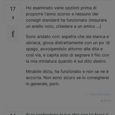
Ho esaminato varie opzioni prima di
17
proporre l'anno scorso e nessuno dei
consigli standard ha funzionato (misurare
un anello noto, chiedere a un amico ...)
Sono andato con: aspetta che sia stanca e
ubriaca, gioca distrattamente con un po 'di
spago, avvolgendolo attorno alle dita e
così via, e capita solo di segnare il filo con
la mia miniatura quando è sul dito destro.
Mirabile dictu, ha funzionato e non se ne è
accorta. Non sono sicuro se lo consiglierei
in generale, però.
—
Pete McAllister
fonte
Puoi confrontare le tue dita con lei forse il