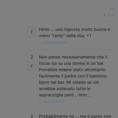
—
Joe
fonte
Hmm ... una risposta molto buona e
meno "ranty" della mia. +1
—
anongoodnurse
2
Non penso necessariamente che il
focus sia su una donna in un bar.
Potrebbe essere stato altrettanto
facilmente il padre con il bambino
bjorn nel bar. Mi chiedo se ciò
avrebbe sollevato tutte le
sopracciglia però .. Hrm ..
—
Brian Robbins
2
Probabilmente no ... ma il punto non