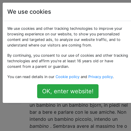
Parenting
Tag
Account
We use cookies
Portare i bambini al
We use cookies and other tracking technologies to improve your
browsing experience on our website, to show you personalized
content and targeted ads, to analyze our website traffic, and to
bar?
understand where our visitors are coming from.
By continuing, you consent to our use of cookies and other tracking
technologies and affirm you're at least 16 years old or have
Divulgazione completa: non sono un
31
consent from a parent or guardian.
genitore.
You can read details in our
Cookie policy
and
Privacy policy
.
Sono stato in un bar lo scorso fine settimana
OK, enter website!
e ho visto qualcosa di abbastanza
sorprendente per me. C'era una donna con
un bambino in un bambino bjorn, in piedi nel
bar a bere e parlare con le sue amiche. Non
intendo un bambino piccolo, intendo un
bambino
. Sembrava avere al massimo tre o