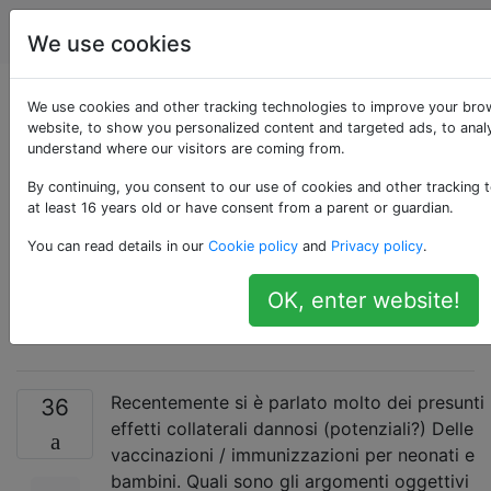
Parenting
Tag
Account
We use cookies
Quali sono gli
We use cookies and other tracking technologies to improve your bro
website, to show you personalized content and targeted ads, to analy
understand where our visitors are coming from.
argomenti oggettivi
By continuing, you consent to our use of cookies and other tracking 
contro le
at least 16 years old or have consent from a parent or guardian.
You can read details in our
Cookie policy
and
Privacy policy
.
immunizzazioni per
OK, enter website!
neonati e bambini?
Recentemente si è parlato molto dei presunti
36
effetti collaterali dannosi (potenziali?) Delle
vaccinazioni / immunizzazioni per neonati e
bambini. Quali sono gli argomenti oggettivi