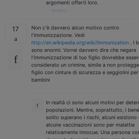
argomenti offerti loro.
—
WendyG,
Non c'è davvero alcun motivo contro
17
l'immunizzazione. Vedi
http://en.wikipedia.org/wiki/Immunization
. I 
sono enormi. Vorrei davvero dire che negare
l'immunizzazione di tuo figlio dovrebbe esser
considerato un crimine, simile a non protegge
figlio con cinture di sicurezza e seggiolini per
bambini
In realtà ci sono alcuni motivi per dete
popolazioni. Mentre, soprattutto, i benef
solito superano i rischi, alcuni esistono 
alcune vaccinazioni sono per malattie
relativamente innocue. Una persona co