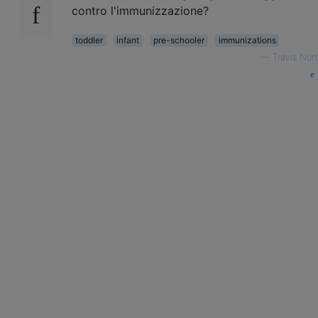
contro l'immunizzazione?
toddler
infant
pre-schooler
immunizations
—
Travis Nort