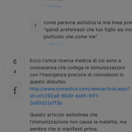
—
Kleineg,
come persona autistica la mia linea pref
"quindi preferiresti che tuo figlio sia m
piuttosto che come me"
—
WendyG,
Ecco l'unica ricerca medica di cui sono a
6
conoscenza che collega le immunizzazioni
con l'insorgenza precoce di convulsioni in
questo disturbo:
http://www.onmedica.com/newsarticle.aspx?
id=e7c292a8-9949-4a65-91f1-
3a80d51a7f3b
Questo articolo sottolinea che
l'immunizzazione non causa la malattia, ma
sembra che si manifesti prima.