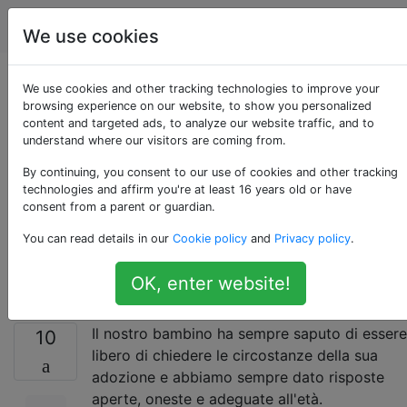
Parenting
Tag
Account
We use cookies
Come dovrebbe un
We use cookies and other tracking technologies to improve your
browsing experience on our website, to show you personalized
content and targeted ads, to analyze our website traffic, and to
bambino rispondere
understand where our visitors are coming from.
ai coetanei che
By continuing, you consent to our use of cookies and other tracking
technologies and affirm you're at least 16 years old or have
consent from a parent or guardian.
chiedono la loro
You can read details in our
Cookie policy
and
Privacy policy
.
adozione?
OK, enter website!
Il nostro bambino ha sempre saputo di essere
10
libero di chiedere le circostanze della sua
adozione e abbiamo sempre dato risposte
aperte, oneste e adeguate all'età.