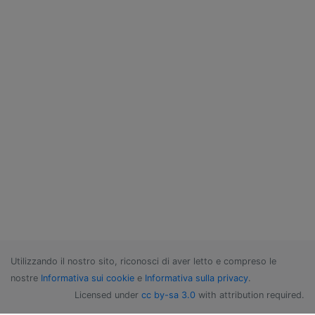
Utilizzando il nostro sito, riconosci di aver letto e compreso le
nostre
Informativa sui cookie
e
Informativa sulla privacy
.
Licensed under
cc by-sa 3.0
with attribution required.