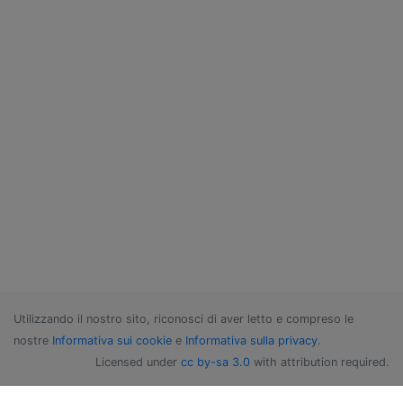
Utilizzando il nostro sito, riconosci di aver letto e compreso le
nostre
Informativa sui cookie
e
Informativa sulla privacy
.
Licensed under
cc by-sa 3.0
with attribution required.