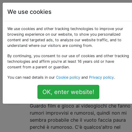
Animali
Tag
Account
We use cookies
Perché i gatti hanno
We use cookies and other tracking technologies to improve your
browsing experience on our website, to show you personalized
content and targeted ads, to analyze our website traffic, and to
paura dei vuoti?
understand where our visitors are coming from.
By continuing, you consent to our use of cookies and other tracking
technologies and affirm you're at least 16 years old or have
I miei gatti sono abbastanza
9
consent from a parent or guardian.
stereotipicamente spaventati dal mio vuoto.
You can read details in our
Cookie policy
and
Privacy policy
.
Non appena mi vedono pronto per usarlo,
salteranno su. Nel momento in cui si accende,
OK, enter website!
si stanno lanciando nell'altra stanza.
Guardo film e gioco ai videogiochi che fanno
rumori improvvisi e rumorosi, quindi non mi
sembra probabile che il vuoto faccia paura
perché è rumoroso. C'è qualcos'altro nel