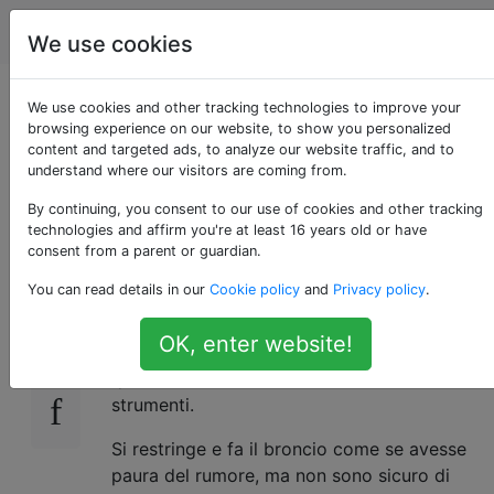
Animali
Tag
Account
We use cookies
Perché il mio gatto ha
We use cookies and other tracking technologies to improve your
browsing experience on our website, to show you personalized
content and targeted ads, to analyze our website traffic, and to
paura di me quando
understand where our visitors are coming from.
suono la chitarra?
By continuing, you consent to our use of cookies and other tracking
technologies and affirm you're at least 16 years old or have
consent from a parent or guardian.
You can read details in our
Cookie policy
and
Privacy policy
.
Quando suono la chitarra (acustica ed
12
elettrica), il mio gatto si spaventa davvero. E
OK, enter website!
non è solo chitarra, si spaventa anche
quando suono il violino, il mandolino e altri
strumenti.
Si restringe e fa il broncio come se avesse
paura del rumore, ma non sono sicuro di