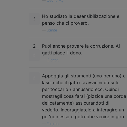
—
Cedric H.,
Ho studiato la desensibilizzazione e
penso che ci proverò.
—
utente
2
Puoi anche provare la corruzione. Ai
gatti piace il dono.
—
Oldcat,
Appoggia gli strumenti (uno per uno) e
lascia che il gatto si avvicini da solo
per toccarlo / annusarlo ecc. Quindi
mostragli cosa farai (pizzica una corda
delicatamente) assicurandoti di
vederlo. Incoraggiatelo a interagire un
po 'con esso e potrebbe venire in giro.
—
Enigma,