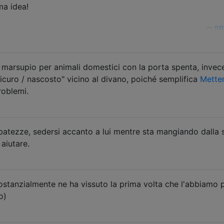
ma idea!
—
mh
 marsupio per animali domestici con la porta spenta, invece
sicuro / nascosto" vicino al divano, poiché semplifica
Mette
oblemi.
batezze, sedersi accanto a lui mentre sta mangiando dalla 
aiutare.
 Sostanzialmente ne ha vissuto la prima volta che l'abbiamo 
o)