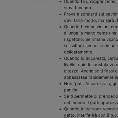
Quando fa un'apparizione, n
stavi facendo.
Prova a sdraiarti sul pavim
devi farlo molto, ma sarà di 
Quando ti viene vicino, no
allunga la mano come una ri
rispettalo. Se rimane vicino
sussultare anche se rimane 
delicatamente.
Quando lo accarezzi, cerca
livello, quindi spostala ve
altezza. Anche se ti fossi
abbassasse rapidamente la
Non "pat". Accarezzalo, grat
pancia.
Se ti permette di prenderlo
del mondo. I gatti apprezz
Quando le persone vengono
gatto. Interferirà con il tu