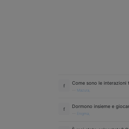
Come sono le interazioni t
—
Mazura,
Dormono insieme e giocan
—
Enigma,