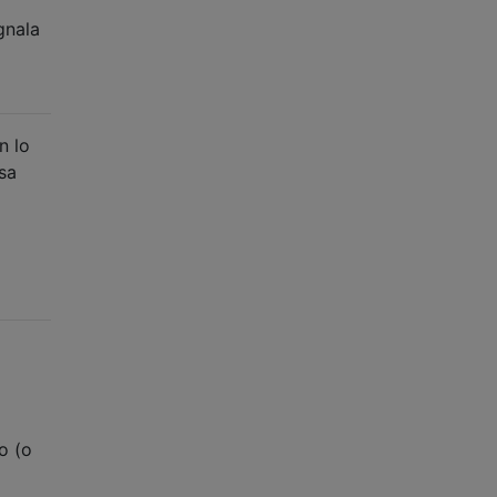
gnala
n lo
ssa
o (o