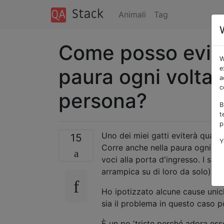
Animali
Tag
Come posso evita
W
paura ogni volta
e
a
c
persona?
B
t
p
Uno dei miei gatti eviterà qualsi
15
Y
Corre anche nella paura ogni vol
voci alla porta d'ingresso. I suoi
arrampica su di loro da solo).
Ho ipotizzato alcune cause uni
sia il problema in questo caso 
È un po 'triste perché adora ess