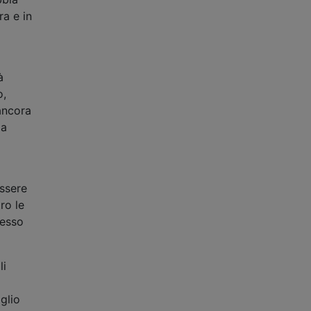
ra e in
à
o,
ancora
 a
a
essere
ro le
pesso
li
glio