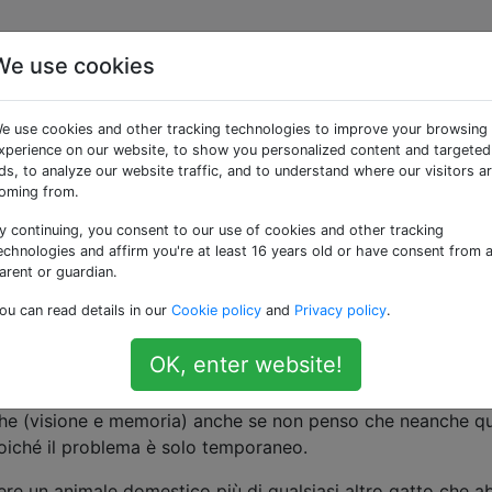
We use cookies
re che il mio gatto abb
e use cookies and other tracking technologies to improve your browsing
 che vede o sente una
xperience on our website, to show you personalized content and targeted
ds, to analyze our website traffic, and to understand where our visitors a
oming from.
y continuing, you consent to our use of cookies and other tracking
echnologies and affirm you're at least 16 years old or have consent from 
arent or guardian.
asi parte centrale della casa o li attraverserà molto rapida
ou can read details in our
Cookie policy
and
Privacy policy
.
ta che qualcuno entra nella stanza in cui si trova o se sent
 punti preferiti sono angoli oscuri appartati o sotto le coper
OK, enter website!
che (visione e memoria) anche se non penso che neanche q
poiché il problema è solo temporaneo.
ere un animale domestico più di qualsiasi altro gatto che a