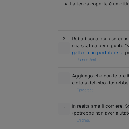
La tenda coperta è un'otti
2
Roba buona qui, userei un
una scatola per il punto "
gatto in un portatore di
pr
—
James Jenkins
Aggiungo che con le preli
ciotola del cibo dovrebbe 
—
Spidercat,
In realtà ama il corriere.
(potrebbe non aver aiutat
—
Enigma,