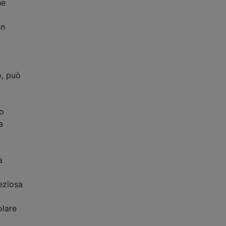
he
on
o, può
uo
a
a
eziosa
olare