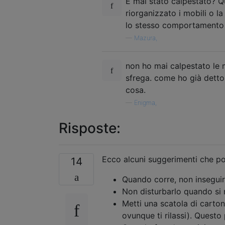
È mai stato calpestato? Q
riorganizzato i mobili o l
lo stesso comportamento 
—
Mazura,
non ho mai calpestato le 
sfrega. come ho già detto,
cosa.
—
Enigma,
Risposte:
Ecco alcuni suggerimenti che po
14
Quando corre, non inseguir
Non disturbarlo quando si
Metti una scatola di carto
ovunque ti rilassi). Questo 