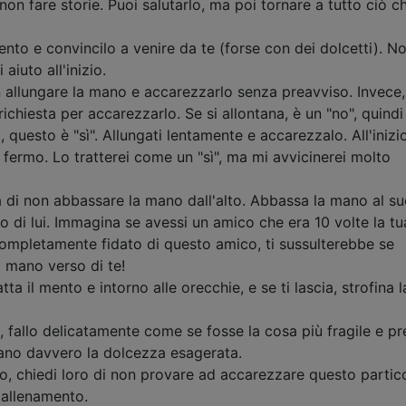
on fare storie. Puoi salutarlo, ma poi tornare a tutto ciò c
ento e convincilo a venire da te (forse con dei dolcetti). N
aiuto all'inizio.
n allungare la mano e accarezzarlo senza preavviso. Invece,
chiesta per accarezzarlo. Se si allontana, è un "no", quindi
, questo è "sì". Allungati lentamente e accarezzalo. All'inizi
fermo. Lo tratterei come un "sì", ma mi avvicinerei molto
 di non abbassare la mano dall'alto. Abbassa la mano al s
rso di lui. Immagina se avessi un amico che era 10 volte la tu
 completamente fidato di questo amico, ti sussulterebbe se
 mano verso di te!
ta il mento e intorno alle orecchie, e se ti lascia, strofina l
, fallo delicatamente come se fosse la cosa più fragile e pr
ano davvero la dolcezza esagerata.
, chiedi loro di non provare ad accarezzare questo partic
o allenamento.