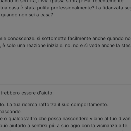
uando lo scruffa, invia (passa sopra)? Hai recentemente
a tua casa è stata pulita professionalmente? La fidanzata se
quando non sei a casa?
mie conoscenze. si sottomette facilmente anche quando no
 è solo una reazione iniziale. no, no e sì vede anche la ste
trebbero essere d'aiuto:
lo. La tua ricerca rafforza il suo comportamento.
 nasconde.
ne o qualcos'altro che possa nascondere vicino al tuo divan
può aiutarlo a sentirsi più a suo agio con la vicinanza a te.