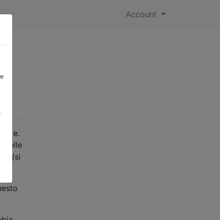
Account
ia
re
a
mente.
e delle
te (si
uesto
bbia