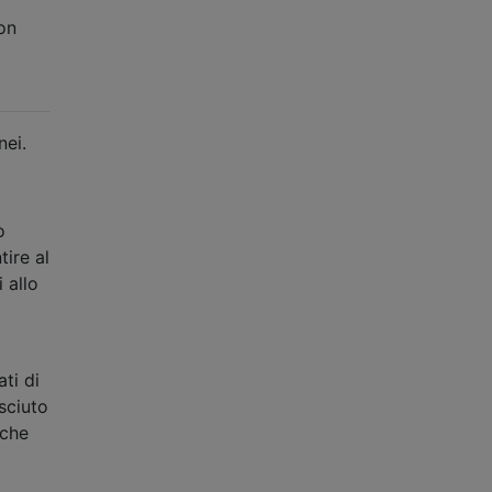
on
nei.
ò
tire al
 allo
ti di
sciuto
 che