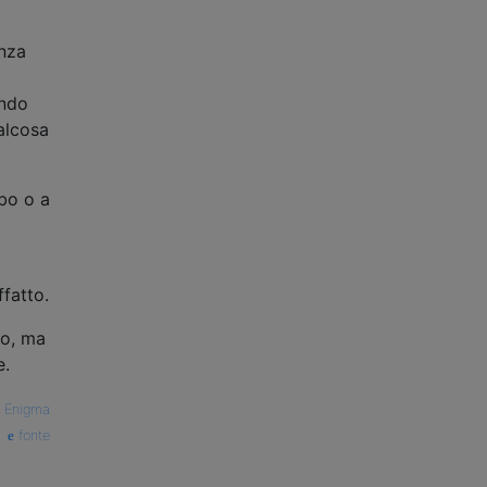
enza
ando
alcosa
ibo o a
ffatto.
so, ma
e.
—
Enigma
fonte