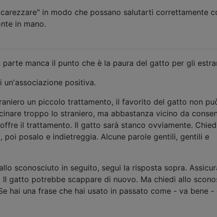
accarezzare" in modo che possano salutarti correttamente c
onte in mano.
 parte manca il punto che è la paura del gatto per gli estra
ei un'associazione positiva.
traniero un piccolo trattamento, il favorito del gatto non pu
vicinare troppo lo straniero, ma abbastanza vicino da consen
offre il trattamento. Il gatto sarà stanco ovviamente. Chiedi
o, poi posalo e indietreggia. Alcune parole gentili, gentili e
allo sconosciuto in seguito, segui la risposta sopra. Assicura
 Il gatto potrebbe scappare di nuovo. Ma chiedi allo scono
 Se hai una frase che hai usato in passato come - va bene -