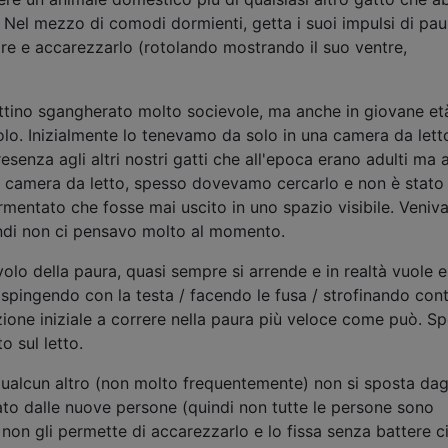
). Nel mezzo di comodi dormienti, getta i suoi impulsi di pau
ire e accarezzarlo (rotolando mostrando il suo ventre,
attino sgangherato molto socievole, ma anche in giovane et
volo. Inizialmente lo tenevamo da solo in una camera da lett
enza agli altri nostri gatti che all'epoca erano adulti ma 
n camera da letto, spesso dovevamo cercarlo e non è stato
entato che fosse mai uscito in uno spazio visibile. Veniv
di non ci pensavo molto al momento.
volo della paura, quasi sempre si arrende e in realtà vuole 
spingendo con la testa / facendo le fusa / strofinando cont
one iniziale a correre nella paura più veloce come può. S
o sul letto.
qualcun altro (non molto frequentemente) non si sposta dag
ato dalle nuove persone (quindi non tutte le persone sono
 non gli permette di accarezzarlo e lo fissa senza battere ci