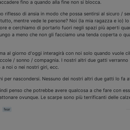
ccadere fino a quando alla fine non si blocca.
o riflesso di ansia in modo che possa sentirsi al sicuro / s
utto, mentre vede le persone? Noi (la mia ragazza e io) lo
ore e cerchiamo di portarlo fuori negli spazi più aperti qu
 lungo a meno che non gli facciamo una tenda coperta o qu
, ma al giorno d'oggi interagirà con noi solo quando vuole c
cole / sonno / compagnia. I nostri altri due gatti verranno
a noi o nei nostri giri, ecc.
ni per nascondersi. Nessuno dei nostri altri due gatti lo fa a
indi penso che potrebbe avere qualcosa a che fare con es
attonare ovunque. Le scarpe sono più terrificanti delle calz
fear