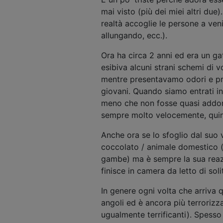
mai visto (più dei miei altri due
realtà accoglie le persone a ven
allungando, ecc.).
Ora ha circa 2 anni ed era un g
esibiva alcuni strani schemi di 
mentre presentavamo odori e pres
giovani. Quando siamo entrati i
meno che non fosse quasi addorm
sempre molto velocemente, quin
Anche ora se lo sfoglio dal suo 
coccolato / animale domestico (
gambe) ma è sempre la sua reazi
finisce in camera da letto di solit
In genere ogni volta che arriva 
angoli ed è ancora più terrorizz
ugualmente terrificanti). Spesso