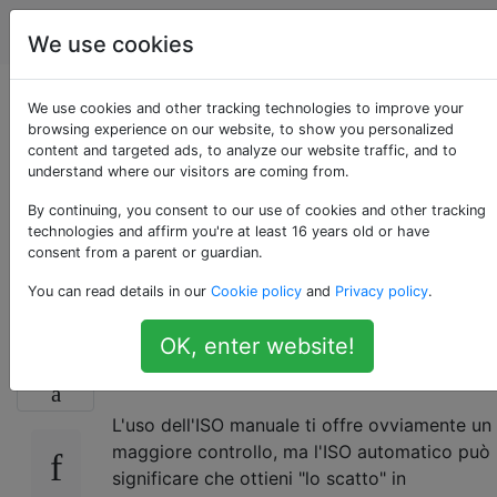
fotografia
Tag
Account
We use cookies
Quali sono i vantaggi
We use cookies and other tracking technologies to improve your
browsing experience on our website, to show you personalized
content and targeted ads, to analyze our website traffic, and to
e gli svantaggi
understand where our visitors are coming from.
dell'utilizzo dell'auto
By continuing, you consent to our use of cookies and other tracking
technologies and affirm you're at least 16 years old or have
consent from a parent or guardian.
ISO su una DSLR?
You can read details in our
Cookie policy
and
Privacy policy
.
OK, enter website!
Quali sono i vantaggi e gli svantaggi
41
dell'utilizzo dell'auto ISO su una DSLR?
L'uso dell'ISO manuale ti offre ovviamente un
maggiore controllo, ma l'ISO automatico può
significare che ottieni "lo scatto" in