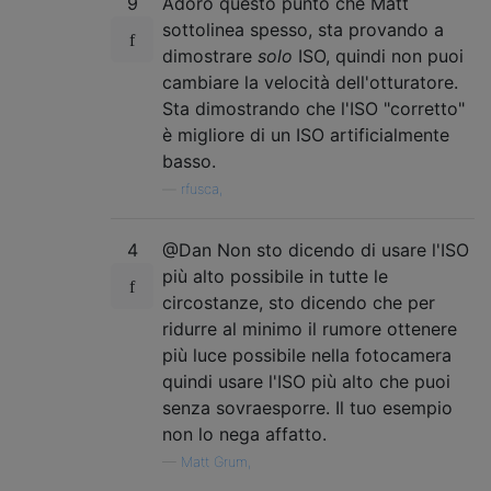
9
Adoro questo punto che Matt
sottolinea spesso, sta provando a
dimostrare
solo
ISO, quindi non puoi
cambiare la velocità dell'otturatore.
Sta dimostrando che l'ISO "corretto"
è migliore di un ISO artificialmente
basso.
—
rfusca,
4
@Dan Non sto dicendo di usare l'ISO
più alto possibile in tutte le
circostanze, sto dicendo che per
ridurre al minimo il rumore ottenere
più luce possibile nella fotocamera
quindi usare l'ISO più alto che puoi
senza sovraesporre. Il tuo esempio
non lo nega affatto.
—
Matt Grum,