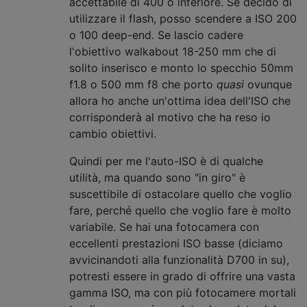
accettabile di 400 o inferiore. Se decido di
utilizzare il flash, posso scendere a ISO 200
o 100 deep-end. Se lascio cadere
l'obiettivo walkabout 18-250 mm che di
solito inserisco e monto lo specchio 50mm
f1.8 o 500 mm f8 che porto
quasi
ovunque
allora ho anche un'ottima idea dell'ISO che
corrisponderà al motivo che ha reso io
cambio obiettivi.
Quindi per me l'auto-ISO è di qualche
utilità, ma quando sono "in giro" è
suscettibile di ostacolare quello che voglio
fare, perché quello che voglio fare è molto
variabile. Se hai una fotocamera con
eccellenti prestazioni ISO basse (diciamo
avvicinandoti alla funzionalità D700 in su),
potresti essere in grado di offrire una vasta
gamma ISO, ma con più fotocamere mortali