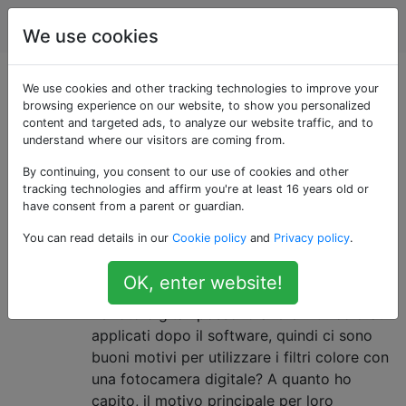
fotografia
Tag
Account
We use cookies
Domande taggate
We use cookies and other tracking technologies to improve your
browsing experience on our website, to show you personalized
content and targeted ads, to analyze our website traffic, and to
«color-filters»
understand where our visitors are coming from.
By continuing, you consent to our use of cookies and other
Filtri obiettivo che rimuovono determinati colori della
tracking technologies and affirm you're at least 16 years old or
luce, utilizzati per applicare un effetto di colore
have consent from a parent or guardian.
uniforme sulle immagini catturate.
You can read details in our
Cookie policy
and
Privacy policy
.
Ci sono ragioni per usare i filtri
10
OK, enter website!
colorati con le fotocamere digitali?
Le foto digitali possono avere filtri colorati
applicati dopo il software, quindi ci sono
buoni motivi per utilizzare i filtri colore con
una fotocamera digitale? A quanto ho
capito, il motivo principale per loro