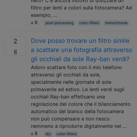
nero? C'è ancora motivo di utilizzare un
filtro per lenti a colori sulla fotocamera? Ad
esempio, …
8
post-processing
color-filters
monochrome
Dove posso trovare un filtro simile
2
a scattare una fotografia attraverso
gli occhiali da sole Ray-ban verdi?
Adoro scattare foto con il mio telefono
attraverso gli occhiali da sole,
specialmente nelle giornate di sole
primaverile ed estivo. Le lenti verdi sugli
occhiali Ray-ban effettuano una
regolazione del colore che il bilanciamento
automatico del bianco della fotocamera
non può compensare e non riesco
nemmeno a riprodurre digitalmente nel …
8
diy
color-filters