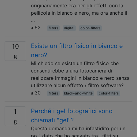
originariamente era per gli effetti con la
pellicola in bianco e nero, ma ora anche il
…
62
filters
digital
color-filters
Esiste un filtro fisico in bianco e
10
nero?
Mi chiedo se esiste un filtro fisico che
consentirebbe a una fotocamera di
realizzare immagini in bianco e nero senza
utilizzare alcun effetto / filtro software?
30
filters
black-and-white
color-filters
Perché i gel fotografici sono
1
chiamati "gel"?
Questa domanda mi ha infastidito per un
po ', dato che ho scavato tra i filtri su