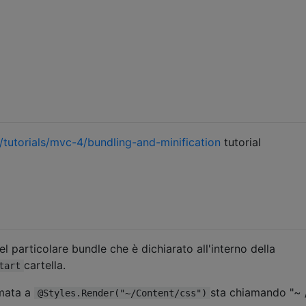
/tutorials/mvc-4/bundling-and-minification
tutorial
el particolare bundle che è dichiarato all'interno della
cartella.
tart
amata a
sta chiamando "~ 
@Styles.Render("~/Content/css")