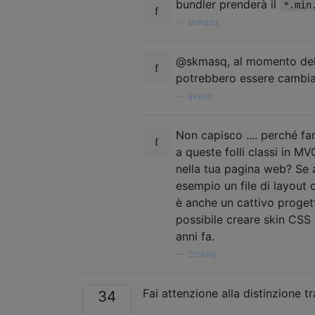
bundler prenderà il
*.min
—
skmasq,
@skmasq, al momento della
potrebbero essere cambiat
—
averlo
Non capisco .... perché fa
a queste folli classi in 
nella tua pagina web? Se ag
esempio un file di layout 
è anche un cattivo progett
possibile creare skin CSS
anni fa.
—
Stokely,
Fai attenzione alla distinzione t
34