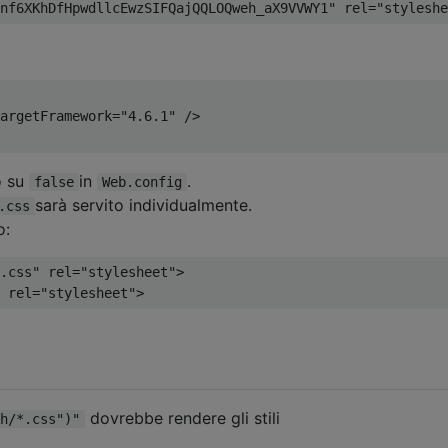
nf6XKhDfHpwdllcEwzSIFQajQQLOQweh_aX9VVWY1"
 rel
=
"styleshe
argetFramework
=
"4.6.1"
/>
o su
in
.
false
Web.config
sarà servito individualmente.
.css
o:
.css"
 rel
=
"stylesheet"
>
 rel
=
"stylesheet"
>
dovrebbe rendere gli stili
h/*.css")"