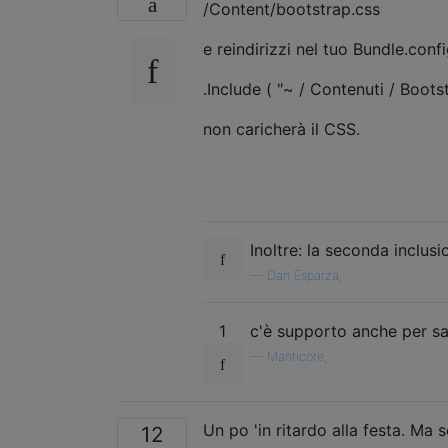
/Content/bootstrap.css
e reindirizzi nel tuo Bundle.conf
.Include ( "~ / Contenuti / Boots
non caricherà il CSS.
Inoltre: la seconda inclus
—
Dan Esparza,
1
c'è supporto anche per sas
—
Manticore,
Un po 'in ritardo alla festa. M
12