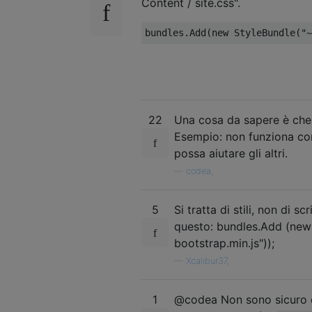
Content / site.css".
bundles
.
Add
(
new
StyleBundle
(
"~
22
Una cosa da sapere è che n
Esempio: non funziona con
possa aiutare gli altri.
—
codea,
5
Si tratta di stili, non di 
questo: bundles.Add (new S
bootstrap.min.js"));
—
Xcalibur37,
1
@codea Non sono sicuro di