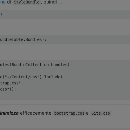
one
di
, quindi ...
StyleBundle
)
undleTable
.
Bundles
);
dles
(
BundleCollection
 bundles
)
e
(
"~/Content/css"
).
Include
(
trap.css"
,
css"
));
inimizza
efficacemente
e
bootstrap.css
Site.css