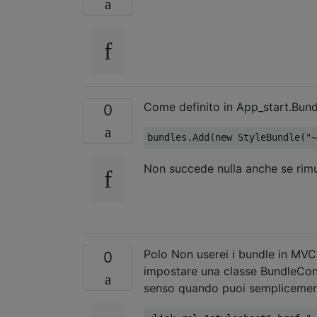
Come definito in App_start.Bund
0
bundles
.
Add
(
new
StyleBundle
(
"~
Non succede nulla anche se rimu
Polo Non userei i bundle in MVC
0
impostare una classe BundleConf
senso quando puoi semplicemente