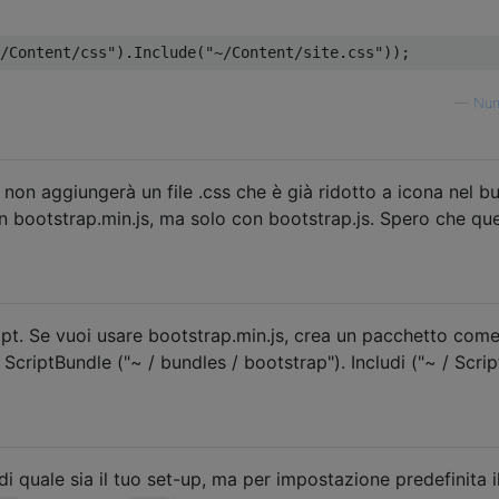
/Content/css"
).
Include
(
"~/Content/site.css"
));
—
Nun
on aggiungerà un file .css che è già ridotto a icona nel bu
 bootstrap.min.js, ma solo con bootstrap.js. Spero che qu
script. Se vuoi usare bootstrap.min.js, crea un pacchetto com
criptBundle ("~ / bundles / bootstrap"). Includi ("~ / Scrip
 quale sia il tuo set-up, ma per impostazione predefinita i