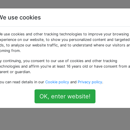
We use cookies
in MVC4
e use cookies and other tracking technologies to improve your browsing
xperience on our website, to show you personalized content and targeted
ds, to analyze our website traffic, and to understand where our visitors a
funziona?
oming from.
@Styles.Render
y continuing, you consent to our use of cookies and other tracking
quale file sta chiamando?
~/Content/css")
echnologies and affirm you're at least 16 years old or have consent from 
arent or guardian.
iamata "css" nella mia
cartella.
Content
ou can read details in our
Cookie policy
and
Privacy policy
.
c-4
—
Ricardo Polo J
OK, enter website!