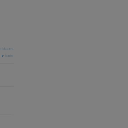
linktoemi
fonte