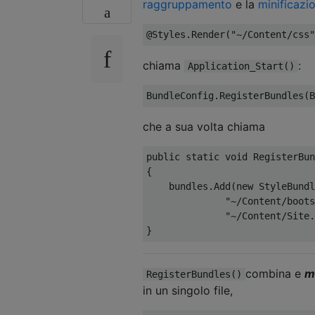
raggruppamento
e la
minificazi
@Styles
.
Render
(
"~/Content/css"
chiama
:
Application_Start()
BundleConfig
.
RegisterBundles
(
B
che a sua volta chiama
public
static
void
RegisterBun
{
    bundles
.
Add
(
new
StyleBundl
"~/Content/boots
"~/Content/Site.
}
combina e
m
RegisterBundles()
in un singolo file,