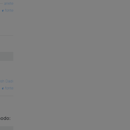
—
ariete
fonte
ish Dadi
fonte
modo: