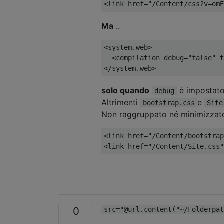
<
link href
=
"/Content/css?v=omE
Ma
..
<
system
.
web
>
<
compilation debug
=
"false"
 t
</
system
.
web
>
solo quando
è impostat
debug
Altrimenti
e
bootstrap.css
Site
Non raggruppato né minimizzat
<
link href
=
"/Content/bootstrap
<
link href
=
"/Content/Site.css"
0
src="@url.content("~/Folderpat