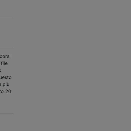
corsi
file
d
Questo
è più
to 20