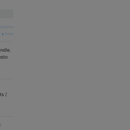
oCarmo
fonte
ndle.
esto
e
ts /
l